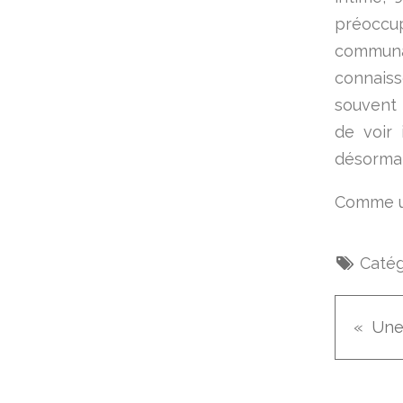
préoccup
communau
connaiss
souvent 
de voir
désormais
Comme un
Catég
Une