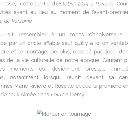
éresse, cette partie d’
Octobre 2014 à Paris
où Cour
tivités ayant eu lieu au moment de l’avant-premi
 de Varsovie
.
urrait ressembler à un repas d’anniversaire 
e par un oncle affable sauf qu’il y a ici un véritabl
adre et le montage. De plus, obsédé par l’idée d’en
es de la vie culturelle de notre époque, Courant p
 des moments qui deviennent presque immédi
es, notamment lorsqu’il réunit devant sa ca
nnes Marie Rivière et Rosette et que la première e
 d’Anouk Aimée dans
Lola
de Demy.