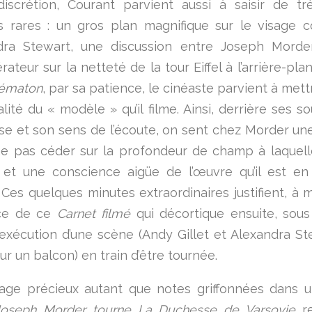
iscrétion, Courant parvient aussi à saisir de t
 rares : un gros plan magnifique sur le visage c
ndra Stewart, une discussion entre Joseph Morde
rateur sur la netteté de la tour Eiffel à l’arrière-pl
nématon
, par sa patience, le cinéaste parvient à mett
ité du « modèle » qu’il filme. Ainsi, derrière ses so
sse et son sens de l’écoute, on sent chez Morder un
ne pas céder sur la profondeur de champ à laquelle
 et une conscience aigüe de l’œuvre qu’il est en
. Ces quelques minutes extraordinaires justifient, à 
nce de ce
Carnet filmé
qui décortique ensuite, sous
l’exécution d’une scène (Andy Gillet et Alexandra St
r un balcon) en train d’être tournée.
ge précieux autant que notes griffonnées dans u
Joseph Morder tourne La Duchesse de Varsovie
r