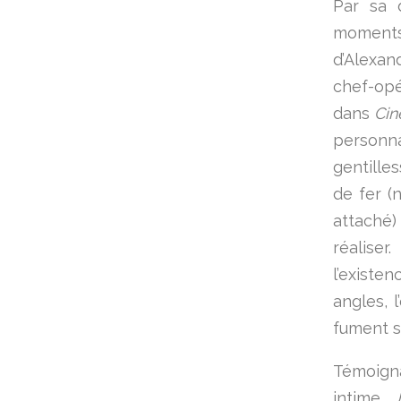
Par sa d
moments
d’Alexa
chef-opé
dans
Ci
personnal
gentille
de fer (
attaché)
réaliser
l’existe
angles, 
fument su
Témoigna
intime,