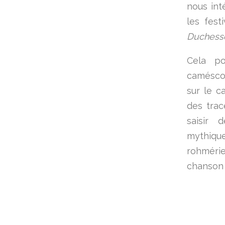
nous int
les fes
Duchesse
Cela po
caméscop
sur le c
des trac
saisir
mythiqu
rohmérie
chanson