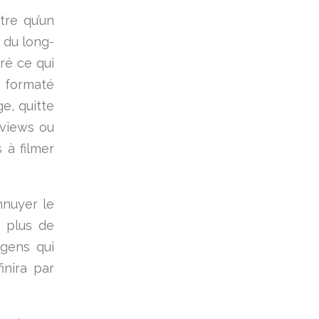
tre qu’un
 du long-
ré ce qui
» formaté
e, quitte
rviews ou
 à filmer
nnuyer le
p plus de
 gens qui
inira par