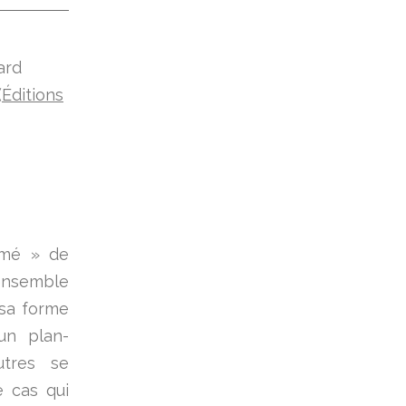
ard
(
Éditions
ilmé » de
ensemble
 sa forme
(un plan-
utres se
 cas qui