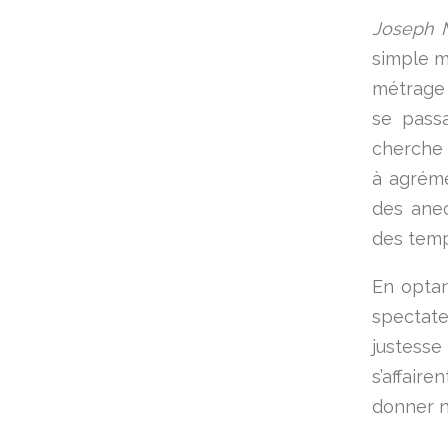
Joseph M
simple m
métrage 
se passa
cherche 
à agréme
des anec
des temps
En optan
spectate
justesse
s’affair
donner n