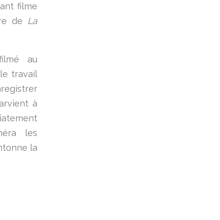
ant filme
ère de
La
filmé au
e travail
registrer
arvient à
atement
méra les
ntonne la