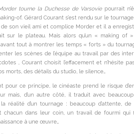
order tourne la Duchesse de Varsovie
pourrait n’ê
aking-of. Gérard Courant s’est rendu sur le tournage
de son vieil ami et complice Morder et il a enregist
it sur le plateau. Mais alors qu’un « making of 
avant tout à montrer les temps « forts » du tournag
nter les scènes de l’équipe au travail par des inte
dotes , Courant choisit l’effacement et n’hésite pas
 morts, des détails du studio, le silence…
t pour ce principe, le cinéaste prend le risque d’e
ur mais, d’un autre côté, il traduit avec beaucou
 la réalité d’un tournage : beaucoup d’attente, de
ent chacun dans leur coin, un travail de fourmi qui f
aissance à une œuvre…