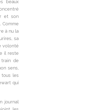
rès beaux
oncentré
r et son
an. Comme
re à nu la
urires, sa
e volonté
 il reste
 train de
mon sens,
 tous les
ewart qui
n journal
ejoint les