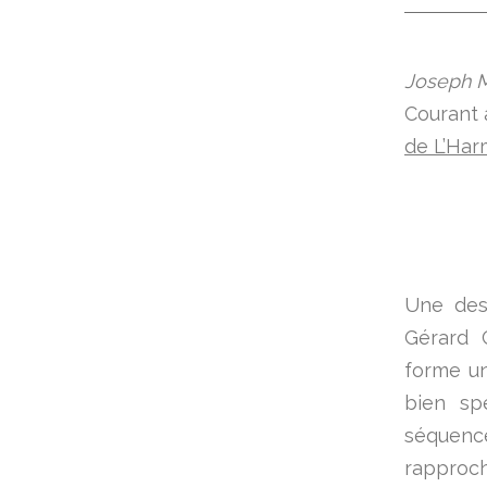
Joseph M
Courant 
de L’Har
Une des 
Gérard 
forme un
bien spé
séquenc
rapproc