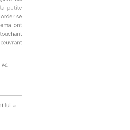
la petite
Morder se
inéma ont
 touchant
 œuvrant
h M
…
et lui