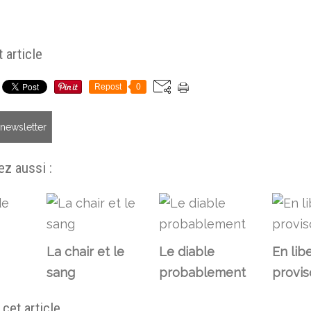
 article
Repost
0
a newsletter
z aussi :
La chair et le
Le diable
En lib
sang
probablement
provis
et article