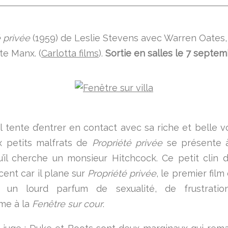
 privée
(1959) de Leslie Stevens avec Warren Oates,
te Manx. (
Carlotta films
).
Sortie en salles le 7 septe
il tente d’entrer en contact avec sa riche et belle v
x petits malfrats de
Propriété privée
se présente à
u’il cherche un monsieur Hitchcock. Ce petit clin d’
cent car il plane sur
Propriété privée
, le premier film
, un lourd parfum de sexualité, de frustrati
me à la
Fenêtre sur cour
.