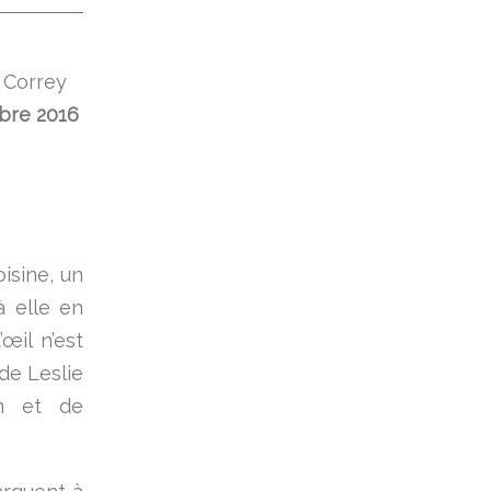
 Correy
mbre 2016
oisine, un
 elle en
œil n’est
 de Leslie
on et de