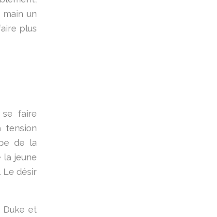
a main un
aire plus
se faire
 tension
pe de la
 la jeune
 Le désir
), Duke et