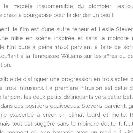
e le modèle insubmersible du plombier testicu
 chez la bourgeoise pour la dérider un peu !
nt, le film est d’une autre teneur et Leslie Steven
’une mise en scène inspirée et sans la moindre 
(le film dure à peine 1h20) parvient à faire de son
ouffant à la Tennessee Williams sur les affres du dé
tion.
ossible de distinguer une progression en trois actes c
e trois intrusions. La première intrusion est celle d
 lancent les deux petits délinquants vers cette bell
 dans des positions équivoques. Stevens parvient, g
me exacerbé à créer un climat lourd et moite. R
ais tout est suggéré sans le moindre doute. Il faut
ble moment où Ann bavarde avec un mari qui, visi