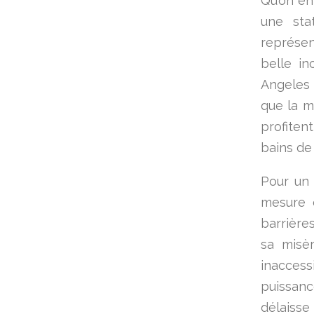
Qu’on en
une sta
représen
belle in
Angeles 
que la m
profiten
bains de 
Pour un 
mesure 
barrière
sa misèr
inaccessi
puissanc
délaisse