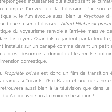
treplongées inquiétantes qui alourdissent le climat)
n compte l’arrivée de la télévision. Par son es
ique », le film évoque aussi bien le
Psychose
d’H
lui !) que sa série télévisée
Alfred Hitchcock prése
tique du voyeurisme renvoie à l’arrivée massive d
dans les foyers. Quand ils regardent par la fenêtre,
t installés sur un canapé comme devant un petit 
cle » est désormais à domicile et les récits sont cir
dimension domestique.
u,
Propriété privée
est donc un film de transition 
s drames suffocants d’Elia Kazan et une certaine e
 retrouvera aussi bien à la télévision que dans le
d ». A découvrir sans la moindre hésitation !