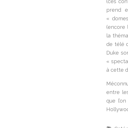
(ces con
prend e
« domest
(encore 
la théma
de télé 
Duke son
« specta
à cette 
Méconn
entre le
que l’on
Hollywoo