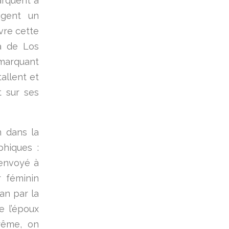
arquent à
igent un
vre cette
la de Los
emarquant
allent et
t sur ses
m dans la
hiques :
renvoyé à
r féminin
ran par la
e l’époux
trême, on