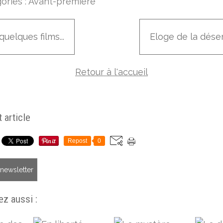
ories :
Avant-première
quelques films...
Eloge de la dése
Retour à l'accueil
 article
Repost
0
a newsletter
z aussi :