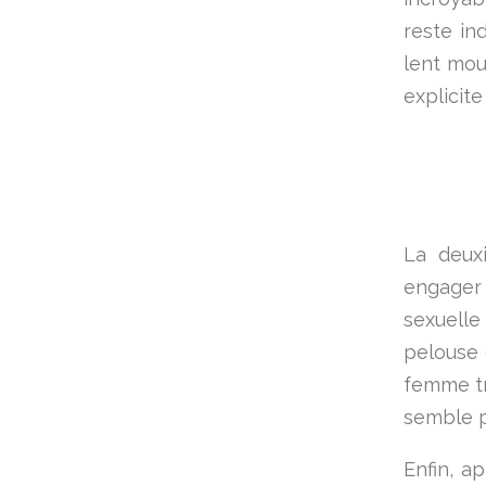
reste in
lent mou
explicit
La deux
engager
sexuell
pelouse 
femme tr
semble p
Enfin, ap