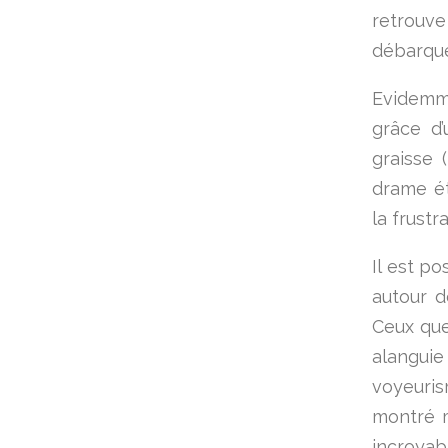
retrouv
débarque
Evidemme
grâce d
graisse 
drame ét
la frustra
Il est p
autour d
Ceux que
alanguie
voyeuris
montré m
incroya