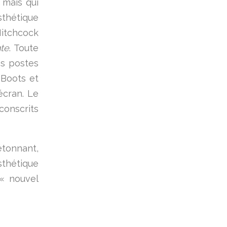
 mais qui
thétique
itchcock
nte
. Toute
es postes
 Boots et
écran. Le
conscrits
étonnant,
sthétique
 « nouvel