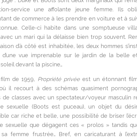
 juge : Duke et Boots sont deux marginaux qui rem
tion-service une affolante jeune femme. Ils obl
tant de commerce à les prendre en voiture et à sui
connue. Celle-ci habite dans une somptueuse vil
avec un mari qui la délaisse bien trop souvent. R
aison d’à côté est inhabitée, les deux hommes s’inst
t d’une vue imprenable sur le jardin de la belle e
soleil devant la piscine…
film de 1959,
Propriété privée
est un étonnant fil
où il recourt à des schémas quasiment pornograp
s de classes avec un spectateur/voyeur masculin 
e sexuelle (Boots est puceau), un objet du dési
ble car riche et belle, une possibilité de briser l’éc
e sexuelle que dégagent ces « prolos » tandis qu
 sa femme frustrée… Bref, en caricaturant à l’ex