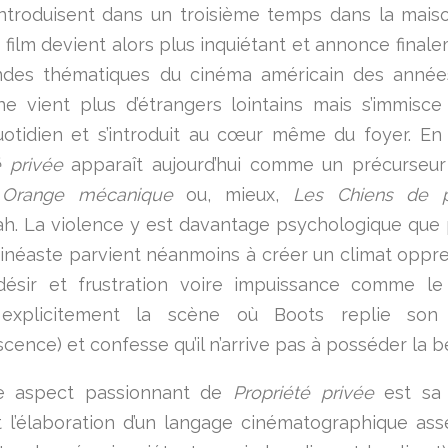
introduisent dans un troisième temps dans la ma
e film devient alors plus inquiétant et annonce final
ndes thématiques du cinéma américain des années
e vient plus d’étrangers lointains mais s’immisc
otidien et s’introduit au cœur même du foyer. En
é privée
apparaît aujourd’hui comme un précurseur
e
Orange mécanique
ou, mieux,
Les Chiens de p
h. La violence y est davantage psychologique que
cinéaste parvient néanmoins à créer un climat oppr
désir et frustration voire impuissance comme le
explicitement la scène où Boots replie son
cence) et confesse qu’il n’arrive pas à posséder la b
e aspect passionnant de
Propriété privée
est sa
 l’élaboration d’un langage cinématographique asse