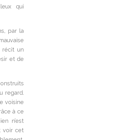
leux qui
s, par la
mauvaise
 récit un
sir et de
onstruits
u regard.
e voisine
râce à ce
ien n’est
 voir cet
blement,