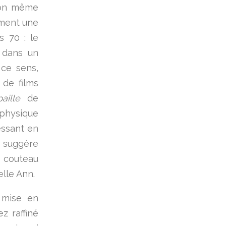
ison même
ement une
 70 : le
e dans un
 ce sens,
 de films
aille
de
 physique
essant en
 suggère
 couteau
elle Ann.
 mise en
z raffiné