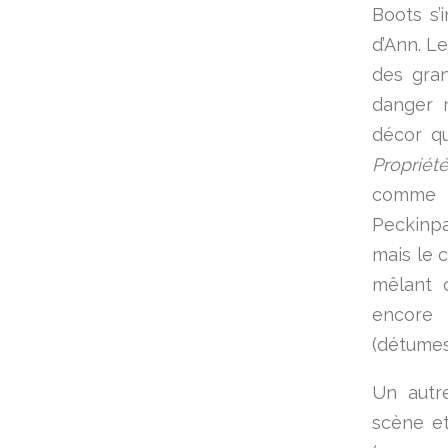
Boots s’
d’Ann. L
des gra
danger n
décor qu
Propriét
comm
Peckinpa
mais le 
mêlant 
encore 
(détumes
Un autr
scène et