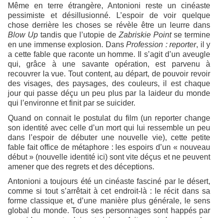
Même en terre étrangère, Antonioni reste un cinéaste
pessimiste et désillusionné. L’espoir de voir quelque
chose derrière les choses se révèle être un leurre dans
Blow Up
tandis que l’utopie de
Zabriskie Point
se termine
en une immense explosion. Dans
Profession : reporter
, il y
a cette fable que raconte un homme. Il s’agit d’un aveugle
qui, grâce à une savante opération, est parvenu à
recouvrer la vue. Tout content, au départ, de pouvoir revoir
des visages, des paysages, des couleurs, il est chaque
jour qui passe déçu un peu plus par la laideur du monde
qui l’environne et finit par se suicider.
Quand on connait le postulat du film (un reporter change
son identité avec celle d’un mort qui lui ressemble un peu
dans l’espoir de débuter une nouvelle vie), cette petite
fable fait office de métaphore : les espoirs d’un « nouveau
début » (nouvelle identité ici) sont vite déçus et ne peuvent
amener que des regrets et des déceptions.
Antonioni a toujours été un cinéaste fasciné par le désert,
comme si tout s’arrêtait à cet endroit-là : le récit dans sa
forme classique et, d’une manière plus générale, le sens
global du monde. Tous ses personnages sont happés par