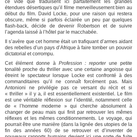
ce vide que traduisent ici parfaitement les grandes
étendues désertiques qu’il filme merveilleusement bien au
début du film. David Locke, pour une raison qui restera
obscure, même si parfois éclairée un peu par quelques
flash-back, décide de devenir Robertson et de suivre
l’agenda laissé à l’hôtel par le macchabée.
Il s’avère que cet homme était un trafiquant d’armes aidant
des rebelles d’un pays d’Afrique à faire tomber un pouvoir
dictatorial et corrompu.
Cet élément donne à
Profession : reporter
une petite
tonalité proche du thriller avec une certaine angoisse qui
étreint le spectateur lorsque Locke est confronté à des
commanditaires qu’il ne connaît forcément pas. Mais
Antonioni ne privilégie pas ce versant du récit et si
« thriller » il y a, il est essentiellement existentiel. Le film
est une véritable réflexion sur l’identité, notamment celle
de « l’homme moderne » qui cherche absolument à
changer de peau mais qui finit par retrouver les mêmes
réflexes et les mêmes conditionnements. Le voyage, qui
pourrait être une manière (dans la lignée des utopies de la
fin des années 60) de se retrouver et d’inventer de
nouveaux rapports humains devient ici une sorte de fuite