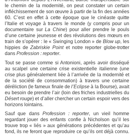
le chemin de la modernité, on peut constater un certain
infléchissement de son œuvre à partir de la fin des années
60. C’est en effet à cette époque que le cinéaste quitte
l’Italie et voyage à travers le monde (y compris pour un
documentaire sur
La Chine
) pour aller prendre le pouls
d’une certaine jeunesse et des révolutions des mœurs en
train de s’opérer : le « Swinging London » de
Blow up
, les
hippies de
Zabriskie Point
et notre reporter globe-trotter
dans
Profession : reporter
.
Tout se passe comme si Antonioni, après avoir disséqué
au scalpel une certaine crise existentielle italienne (une
crise plus généralement liée à l’arrivée de la modernité et
de la société de consommation) à travers une certaine
déréliction (le fameux finale de
l’Eclipse
à la Bourse), avait
eu besoin de prendre l’air (loin des friches industrielles du
Désert rouge
) et d’aller chercher un certain espoir vers des
horizons lointains.
Sauf que dans
Profession : reporter
, un vieil homme
regardant jouer des enfants confie à Nicholson qu’il les
trouve trop « liés » aux générations précédentes et qu’au
fond, ils ne feront que reproduire ce qu’ils ont déjà connu.