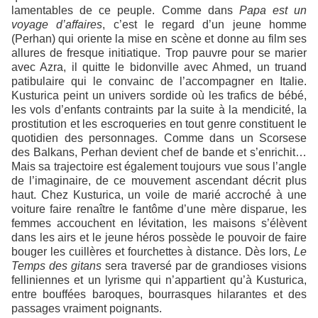
lamentables de ce peuple. Comme dans
Papa est un
voyage d’affaires
, c’est le regard d’un jeune homme
(Perhan) qui oriente la mise en scène et donne au film ses
allures de fresque initiatique. Trop pauvre pour se marier
avec Azra, il quitte le bidonville avec Ahmed, un truand
patibulaire qui le convainc de l’accompagner en Italie.
Kusturica peint un univers sordide où les trafics de bébé,
les vols d’enfants contraints par la suite à la mendicité, la
prostitution et les escroqueries en tout genre constituent le
quotidien des personnages. Comme dans un Scorsese
des Balkans, Perhan devient chef de bande et s’enrichit…
Mais sa trajectoire est également toujours vue sous l’angle
de l’imaginaire, de ce mouvement ascendant décrit plus
haut. Chez Kusturica, un voile de marié accroché à une
voiture faire renaître le fantôme d’une mère disparue, les
femmes accouchent en lévitation, les maisons s’élèvent
dans les airs et le jeune héros possède le pouvoir de faire
bouger les cuillères et fourchettes à distance. Dès lors,
Le
Temps des gitans
sera traversé par de grandioses visions
felliniennes et un lyrisme qui n’appartient qu’à Kusturica,
entre bouffées baroques, bourrasques hilarantes et des
passages vraiment poignants.