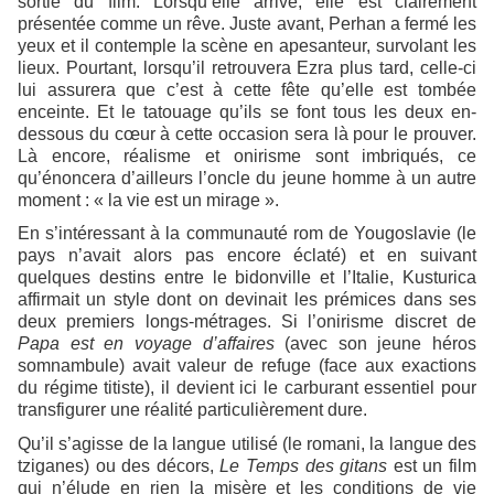
sortie du film. Lorsqu’elle arrive, elle est clairement
présentée comme un rêve. Juste avant, Perhan a fermé les
yeux et il contemple la scène en apesanteur, survolant les
lieux. Pourtant, lorsqu’il retrouvera Ezra plus tard, celle-ci
lui assurera que c’est à cette fête qu’elle est tombée
enceinte. Et le tatouage qu’ils se font tous les deux en-
dessous du cœur à cette occasion sera là pour le prouver.
Là encore, réalisme et onirisme sont imbriqués, ce
qu’énoncera d’ailleurs l’oncle du jeune homme à un autre
moment : « la vie est un mirage ».
En s’intéressant à la communauté rom de Yougoslavie (le
pays n’avait alors pas encore éclaté) et en suivant
quelques destins entre le bidonville et l’Italie, Kusturica
affirmait un style dont on devinait les prémices dans ses
deux premiers longs-métrages. Si l’onirisme discret de
Papa est en voyage d’affaires
(avec son jeune héros
somnambule) avait valeur de refuge (face aux exactions
du régime titiste), il devient ici le carburant essentiel pour
transfigurer une réalité particulièrement dure.
Qu’il s’agisse de la langue utilisé (le romani, la langue des
tziganes) ou des décors,
Le Temps des gitans
est un film
qui n’élude en rien la misère et les conditions de vie