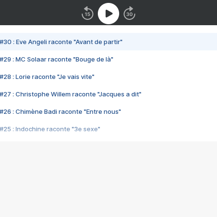
#30 : Eve Angeli raconte "Avant de partir"
#29 : MC Solaar raconte "Bouge de là"
28 : Lorie raconte "Je vais vite"
#27 : Christophe Willem raconte "Jacques a dit"
#26 : Chimène Badi raconte "Entre nous"
#25 : Indochine raconte "3e sexe"
#24 : Zaho raconte "C'est chelou"
#23 : Patrick Bruel raconte "Au café des délices"
#22 : Kyo raconte "Le chemin"
#21 : Nolwenn Leroy raconte "Cassé"
#20 : Patrick Hernandez raconte "Born to be alive"