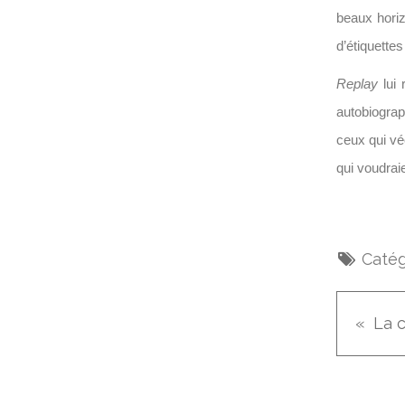
beaux horiz
d’étiquette
Replay
lui 
autobiograp
ceux qui vé
qui voudrai
Catég
La 