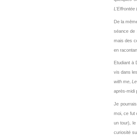
L’Effrontée
(
De la même 
séance de s
mais des co
en racontan
Etudiant à 
vis dans le
with me
,
Le
après-midi p
Je pourrais
moi, ce fut
un tour), l
curiosité s