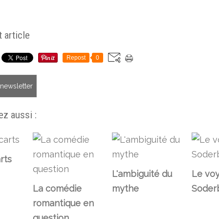
 article
Repost
0
a newsletter
z aussi :
rts
L'ambiguité du
Le vo
La comédie
mythe
Soder
romantique en
question