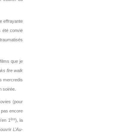
e effrayante
s été convié
 traumatisés
films que je
ks fire walk
es mercredis
n soirée.
ovies
(pour
e pas encore
ère
u’en 1
), la
couvrir
L’Au-