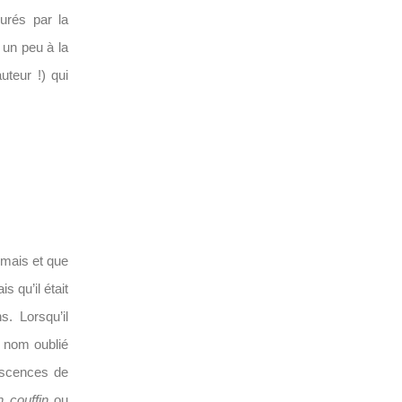
urés par la
 un peu à la
teur !) qui
rmais et que
s qu’il était
s. Lorsqu’il
e nom oublié
niscences de
 couffin
ou