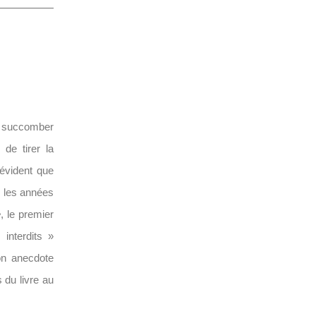
de succomber
 de tirer la
 évident que
s les années
e
, le premier
 interdits »
son anecdote
s du livre au