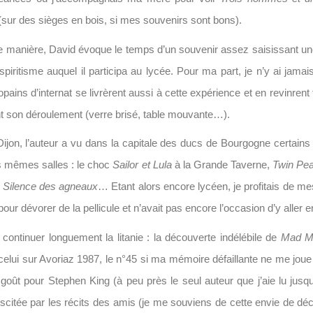
sur des sièges en bois, si mes souvenirs sont bons).
manière, David évoque le temps d’un souvenir assez saisissant un
piritisme auquel il participa au lycée. Pour ma part, je n’y ai jamai
pains d’internat se livrèrent aussi à cette expérience et en revinrent
t son déroulement (verre brisé, table mouvante…).
Dijon, l’auteur a vu dans la capitale des ducs de Bourgogne certains 
s mêmes salles : le choc
Sailor et Lula
à la Grande Taverne,
Twin Pea
 Silence des agneaux
… Etant alors encore lycéen, je profitais de m
our dévorer de la pellicule et n’avait pas encore l’occasion d’y aller e
 continuer longuement la litanie : la découverte indélébile de
Mad M
 celui sur Avoriaz 1987, le n°45 si ma mémoire défaillante ne me jou
e goût pour Stephen King (à peu près le seul auteur que j’aie lu jusq
uscitée par les récits des amis (je me souviens de cette envie de dé