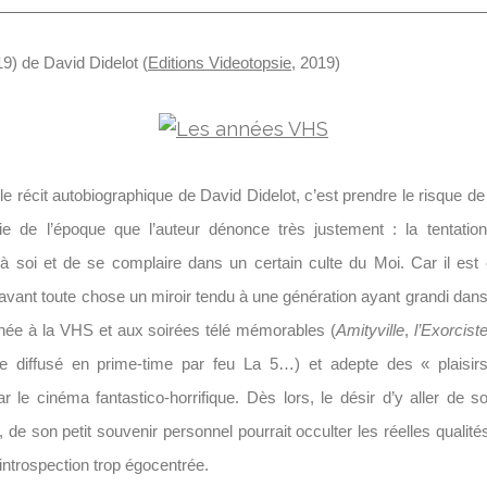
9) de David Didelot (
Editions Videotopsie
, 2019)
le récit autobiographique de David Didelot, c’est prendre le risque 
ie de l’époque que l’auteur dénonce très justement : la tentation
à soi et de se complaire dans un certain culte du Moi. Car il est
avant toute chose un miroir tendu à une génération ayant grandi dan
née à la VHS et aux soirées télé mémorables (
Amityville
,
l’Exorcist
ue diffusé en prime-time par feu La 5…) et adepte des « plaisirs
r le cinéma fantastico-horrifique. Dès lors, le désir d’y aller de 
 de son petit souvenir personnel pourrait occulter les réelles qualité
 introspection trop égocentrée.