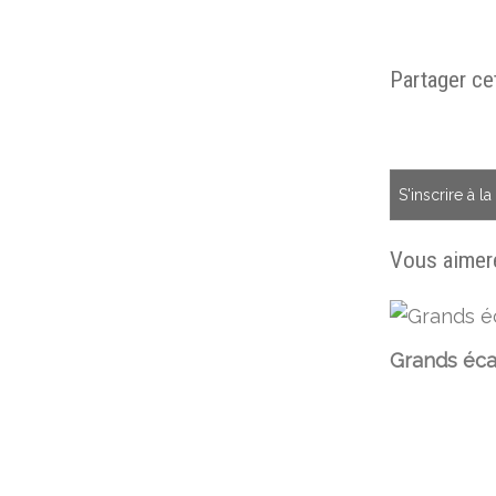
Partager cet
S'inscrire à l
Vous aimere
Grands éca