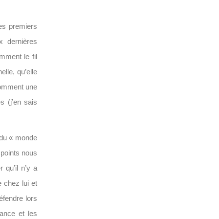
des premiers
x dernières
mment le fil
elle, qu’elle
 comment une
 (j’en sais
e du « monde
 points nous
 qu’il n’y a
 chez lui et
éfendre lors
rance et les