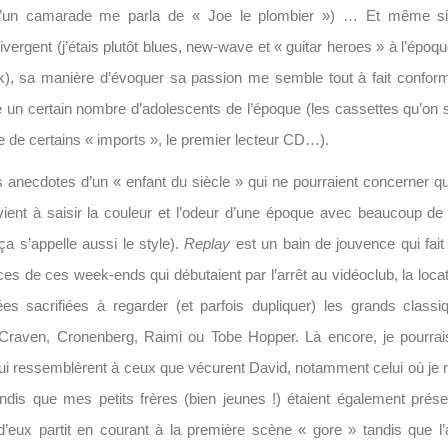
’un camarade me parla de « Joe le plombier ») … Et même si
vergent (j’étais plutôt blues, new-wave et « guitar heroes » à l’époq
ck), sa manière d’évoquer sa passion me semble tout à fait confor
e un certain nombre d’adolescents de l’époque (les cassettes qu’on s
e de certains « imports », le premier lecteur CD…).
 anecdotes d’un « enfant du siècle » qui ne pourraient concerner qu
vient à saisir la couleur et l’odeur d’une époque avec beaucoup de 
(ça s’appelle aussi le style).
Replay
est un bain de jouvence qui fait
es de ces week-ends qui débutaient par l’arrêt au vidéoclub, la loc
ées sacrifiées à regarder (et parfois dupliquer) les grands class
Craven, Cronenberg, Raimi ou Tobe Hopper. Là encore, je pourrais
i ressemblèrent à ceux que vécurent David, notamment celui où je 
ndis que mes petits frères (bien jeunes !) étaient également prés
 d’eux partit en courant à la première scène « gore » tandis que l’a