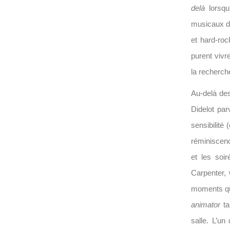
delà
lorsqu
musicaux di
et hard-ro
purent vivr
la recherch
Au-delà des
Didelot par
sensibilité 
réminiscenc
et les soir
Carpenter, 
moments qu
animator
ta
salle. L’un