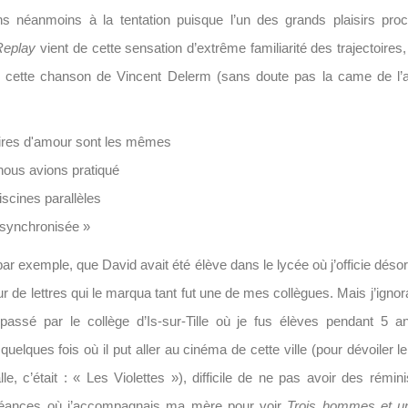
 néanmoins à la tentation puisque l’un des grands plaisirs proc
Replay
vient de cette sensation d’extrême familiarité des trajectoires,
 cette chanson de Vincent Delerm (sans doute pas la came de l’au
oires d'amour sont les mêmes
ous avions pratiqué
scines parallèles
 synchronisée »
par exemple, que David avait été élève dans le lycée où j’officie déso
r de lettres qui le marqua tant fut une de mes collègues. Mais j’ignorai
assé par le collège d’Is-sur-Tille où je fus élèves pendant 5 an
quelques fois où il put aller au cinéma de cette ville (pour dévoiler l
lle, c’était : « Les Violettes »), difficile de ne pas avoir des rémi
éances où j’accompagnais ma mère pour voir
Trois hommes et un