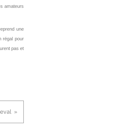
les amateurs
reprend une
n régal pour
urent pas et
eval