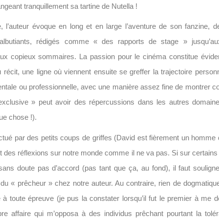
ngeant tranquillement sa tartine de Nutella !
e, l’auteur évoque en long et en large l’aventure de son fanzine, 
lbutiants, rédigés comme « des rapports de stage » jusqu’au
aux copieux sommaires. La passion pour le cinéma constitue évide
 récit, une ligne où viennent ensuite se greffer la trajectoire personn
entale ou professionnelle, avec une manière assez fine de montrer
exclusive » peut avoir des répercussions dans les autres domaines
ue chose !).
ctué par des petits coups de griffes (David est fièrement un homm
et des réflexions sur notre monde comme il ne va pas. Si sur certains
ans doute pas d’accord (pas tant que ça, au fond), il faut souligner
 du « prêcheur » chez notre auteur. Au contraire, rien de dogmatique
 à toute épreuve (je pus la constater lorsqu’il fut le premier à me d
e affaire qui m’opposa à des individus prêchant pourtant la tolé