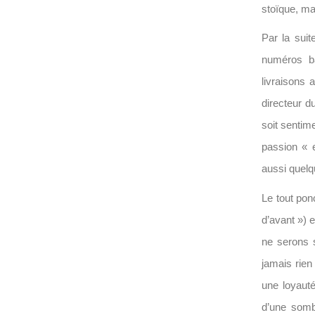
stoïque, ma
Par la suit
numéros ba
livraisons 
directeur du
soit sentim
passion « 
aussi quelq
Le tout pon
d’avant ») 
ne serons s
jamais rien
une loyauté
d’une sombr