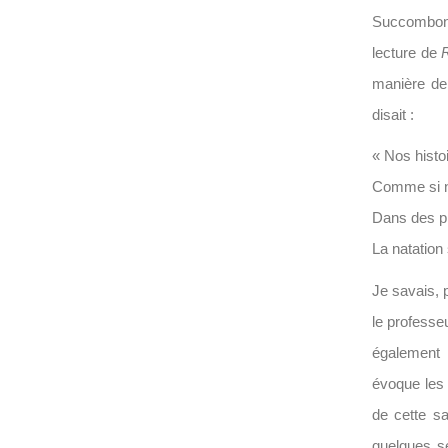
Succombons
lecture de
manière de
disait :
« Nos hist
Comme si n
Dans des pi
La natation
Je savais, 
le professeu
également p
évoque les 
de cette sa
quelques s