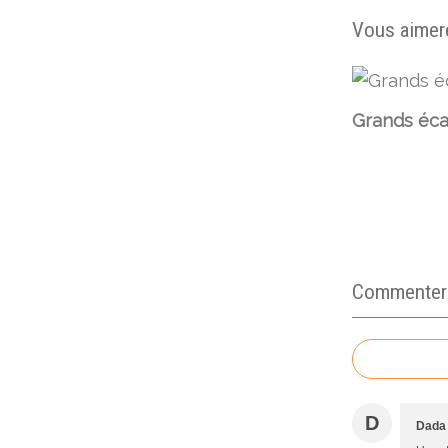
Vous aimere
Grands éca
Commenter c
D
Dada