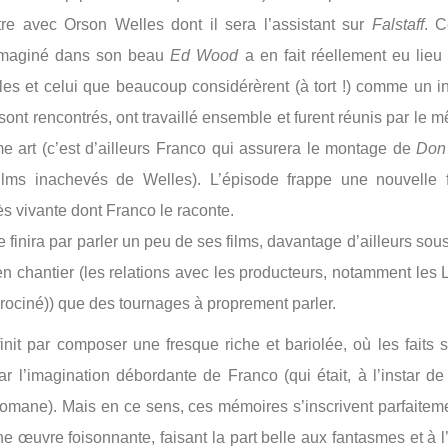
re avec Orson Welles dont il sera l’assistant sur
Falstaff
. 
imaginé dans son beau
Ed Wood
a en fait réellement eu lieu
es et celui que beaucoup considérèrent (à tort !) comme un 
 sont rencontrés, ont travaillé ensemble et furent réunis par le
e art (c’est d’ailleurs Franco qui assurera le montage de
Don
films inachevés de Welles). L’épisode frappe une nouvelle f
ès vivante dont Franco le raconte.
 finira par parler un peu de ses films, davantage d’ailleurs sou
en chantier (les relations avec les producteurs, notamment les
urociné)) que des tournages à proprement parler.
finit par composer une fresque riche et bariolée, où les faits s
par l’imagination débordante de Franco (qui était, à l’instar d
mane). Mais en ce sens, ces mémoires s’inscrivent parfaitem
ne œuvre foisonnante, faisant la part belle aux fantasmes et à l