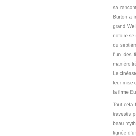
sa rencont
Burton a 
grand Well
notoire se
du septièm
l’un des 
manière tr
Le cinéaste
leur mise 
la firme E
Tout cela 
travestis 
beau mytho
lignée d’u