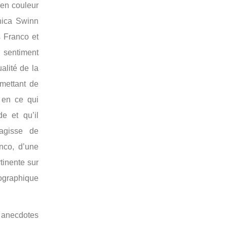
 en couleur
onica Swinn
s Franco et
 sentiment
ualité de la
rmettant de
 en ce qui
de et qu’il
agisse de
co, d’une
tinente sur
ographique
s anecdotes