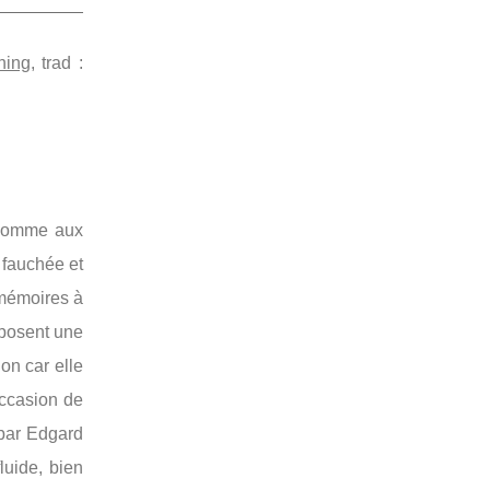
hing
, trad :
l’homme aux
Z fauchée et
 mémoires à
oposent une
on car elle
occasion de
 par Edgard
fluide, bien