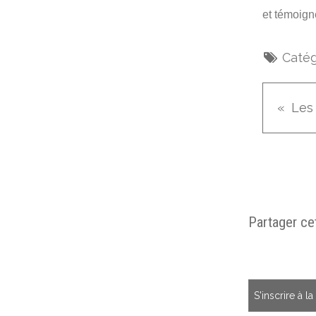
et témoign
Catég
Partager cet
S'inscrire à l