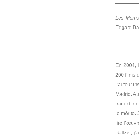
Les Mémoi
Edgard Bal
En 2004, l
200 films d
l’auteur i
Madrid. Au
traduction
le mérite.
lire l’œuv
Baltzer, j’