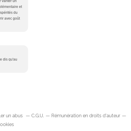
ur vanter un
plémentaire et
spérités du
vrir avec goût
e dis qu'au
ler un abus
C.G.U.
Rémunération en droits d'auteur
cookies