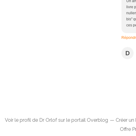
Un art
livre
nulle
bis" q
ces p
Répond
D
Voir le profil de
Dr Orlof
sur le portail Overblog
Créer un 
Offre 