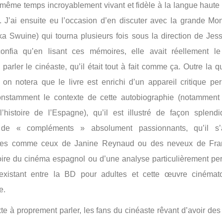
n même temps incroyablement vivant et fidèle à la langue haute
 J’ai ensuite eu l’occasion d’en discuter avec la grande M
a Swuine) qui tourna plusieurs fois sous la direction de Jes
onfia qu’en lisant ces mémoires, elle avait réellement le
parler le cinéaste, qu’il était tout à fait comme ça. Outre la q
, on notera que le livre est enrichi d’un appareil critique pe
constamment le contexte de cette autobiographie (notamment
’histoire de l’Espagne), qu’il est illustré de façon splendi
e de « compléments » absolument passionnants, qu’il s’
ges comme ceux de Janine Reynaud ou des neveux de Fran
oire du cinéma espagnol ou d’une analyse particulièrement per
 existant entre la BD pour adultes et cette œuvre cinémat
e.
xte à proprement parler, les fans du cinéaste rêvant d’avoir de