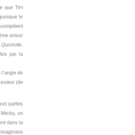
Ce que Tim
 puisque le
incompétent
 même amour
 Quichotte
,
ois par la
s l’angle de
 Lesœur (de
ont parfois
e Mocky, un
ent dans la
’imaginaire