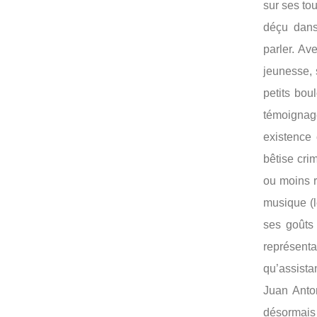
sur ses tou
déçu dans
parler. A
jeunesse, 
petits bou
témoignag
existence 
bêtise crim
ou moins r
musique (l
ses goûts 
représenta
qu’assista
Juan Anto
désormais 