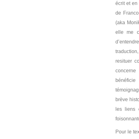
écrit et e
de Franco.
(aka Monik
elle me c
d’entendre 
traduction
resituer 
concerne l
bénéfici
témoigna
brève hist
les liens
foisonnant
Pour le te