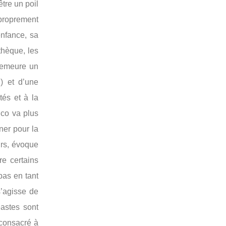
être un poil
proprement
 enfance, sa
thèque, les
 demeure un
) et d’une
tés et à la
anco va plus
ner pour la
urs, évoque
re certains
pas en tant
s’agisse de
astes sont
 consacré à