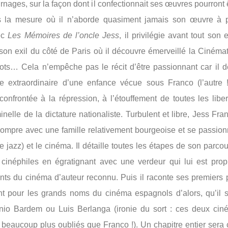
rnages, sur la façon dont il confectionnait ses œuvres pourront 
 la mesure où il n’aborde quasiment jamais son œuvre à 
vec
Les Mémoires de l’oncle Jess
, il privilégie avant tout son
son exil du côté de Paris où il découvre émerveillé la Cinéma
lots… Cela n’empêche pas le récit d’être passionnant car il
e extraordinaire d’une enfance vécue sous Franco (l’autre !
confrontée à la répression, à l’étouffement de toutes les liber
inelle de la dictature nationaliste. Turbulent et libre, Jess Fr
ompre avec une famille relativement bourgeoise et se passion
e jazz) et le cinéma. Il détaille toutes les étapes de son parco
cinéphiles en égratignant avec une verdeur qui lui est prop
nts du cinéma d’auteur reconnu. Puis il raconte ses premiers 
nt pour les grands noms du cinéma espagnols d’alors, qu’il 
nio Bardem ou Luis Berlanga (ironie du sort : ces deux ciné
beaucoup plus oubliés que Franco !). Un chapitre entier sera