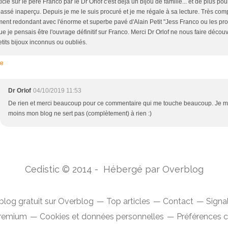
icle sur le père Franco par le Dr Orlof c'est déjà un bijou de famille... et de plus po
 passé inaperçu. Depuis je me le suis procuré et je me régale à sa lecture. Très com
ment redondant avec l'énorme et superbe pavé d'Alain Petit "Jess Franco ou les pro
ue je pensais être l'ouvrage définitif sur Franco. Merci Dr Orlof ne nous faire décou
etits bijoux inconnus ou oubliés.
re
Dr Orlof
04/10/2019 11:53
De rien et merci beaucoup pour ce commentaire qui me touche beaucoup. Je m
moins mon blog ne sert pas (complètement) à rien :)
Cedistic © 2014 - Hébergé par
Overblog
blog gratuit sur Overblog
Top articles
Contact
Signa
Premium
Cookies et données personnelles
Préférences 