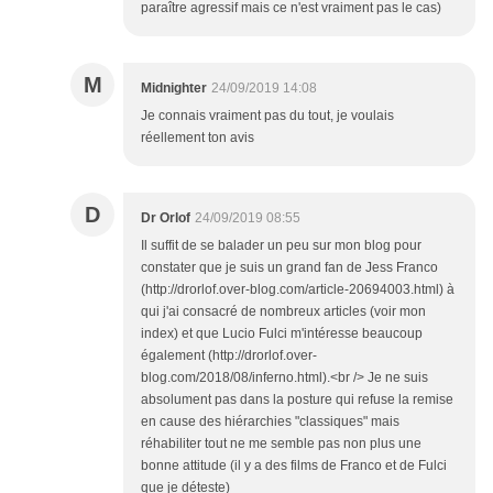
paraître agressif mais ce n'est vraiment pas le cas)
M
Midnighter
24/09/2019 14:08
Je connais vraiment pas du tout, je voulais
réellement ton avis
D
Dr Orlof
24/09/2019 08:55
Il suffit de se balader un peu sur mon blog pour
constater que je suis un grand fan de Jess Franco
(http://drorlof.over-blog.com/article-20694003.html) à
qui j'ai consacré de nombreux articles (voir mon
index) et que Lucio Fulci m'intéresse beaucoup
également (http://drorlof.over-
blog.com/2018/08/inferno.html).<br /> Je ne suis
absolument pas dans la posture qui refuse la remise
en cause des hiérarchies "classiques" mais
réhabiliter tout ne me semble pas non plus une
bonne attitude (il y a des films de Franco et de Fulci
que je déteste)