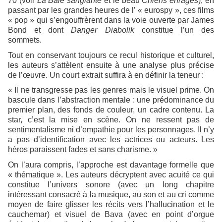
70 (voir
La Baie sanglante
et le beau
Chiens enragés
), en
passant par les grandes heures de l’ « eurospy », ces films
« pop » qui s’engouffrèrent dans la voie ouverte par James
Bond et dont
Danger Diabolik
constitue l’un des
sommets.
Tout en conservant toujours ce recul historique et culturel,
les auteurs s’attèlent ensuite à une analyse plus précise
de l’œuvre. Un court extrait suffira à en définir la teneur :
« Il ne transgresse pas les genres mais le visuel prime. On
bascule dans l’abstraction mentale : une prédominance du
premier plan, des fonds de couleur, un cadre contenu. La
star, c’est la mise en scène. On ne ressent pas de
sentimentalisme ni d’empathie pour les personnages. Il n’y
a pas d’identification avec les actrices ou acteurs. Les
héros paraissent fades et sans charisme. »
On l’aura compris, l’approche est davantage formelle que
« thématique ». Les auteurs décryptent avec acuité ce qui
constitue l’univers sonore (avec un long chapitre
intéressant consacré à la musique, au son et au cri comme
moyen de faire glisser les récits vers l’hallucination et le
cauchemar) et visuel de Bava (avec en point d’orgue