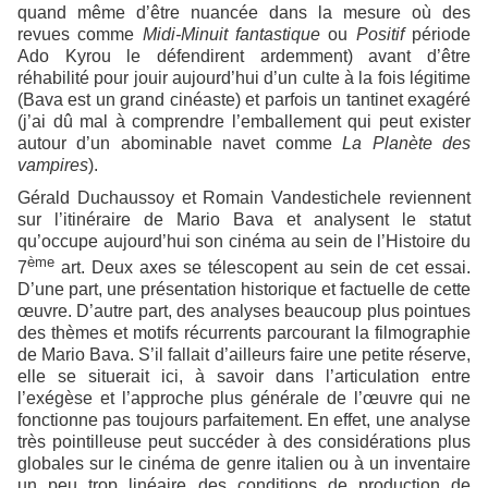
quand même d’être nuancée dans la mesure où des
revues comme
Midi-Minuit fantastique
ou
Positif
période
Ado Kyrou le défendirent ardemment) avant d’être
réhabilité pour jouir aujourd’hui d’un culte à la fois légitime
(Bava est un grand cinéaste) et parfois un tantinet exagéré
(j’ai dû mal à comprendre l’emballement qui peut exister
autour d’un abominable navet comme
La Planète des
vampires
).
Gérald Duchaussoy et Romain Vandestichele reviennent
sur l’itinéraire de Mario Bava et analysent le statut
qu’occupe aujourd’hui son cinéma au sein de l’Histoire du
ème
7
art. Deux axes se télescopent au sein de cet essai.
D’une part, une présentation historique et factuelle de cette
œuvre. D’autre part, des analyses beaucoup plus pointues
des thèmes et motifs récurrents parcourant la filmographie
de Mario Bava. S’il fallait d’ailleurs faire une petite réserve,
elle se situerait ici, à savoir dans l’articulation entre
l’exégèse et l’approche plus générale de l’œuvre qui ne
fonctionne pas toujours parfaitement. En effet, une analyse
très pointilleuse peut succéder à des considérations plus
globales sur le cinéma de genre italien ou à un inventaire
un peu trop linéaire des conditions de production de