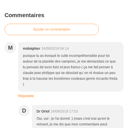
Commentaires
Ajouter un commentaire
M
midnighter
24/09/2019 04:14
puisque tu as évoqué le culte incompréhensible pour toi
autour de la planète des vampires, je me demandais ce que
tu pensais de lucio fulci et jess franco ( ça me fait penser à
claude jean philippe qui se désolait qu' on ré évalue un peu
trop à la hausse les troisièmes couteaux genre riccardo freda
)
Répondre
D
Dr Orlof
24/09/2019 17:53
Oui, oui : je l'ai donné :) (mais c'est vrai qu'en le
relisant, je me dis que mon commentaire peut