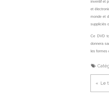
inventif et 
et électron
monde et de
suppliciés
Ce DVD tom
donnera sa
les formes 
Catég