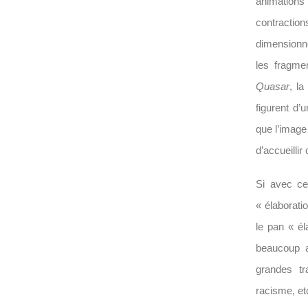
animations 
contracti
dimensionne
les fragme
Quasar
, l
figurent d’
que l’image
d’accueilli
Si avec ce
« élaboratio
le pan « él
beaucoup
grandes tr
racisme, e