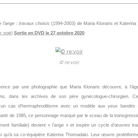
 l’ange : travaux choisis
(1994-2003) de Maria Klonaris et Katerina
 :voir
)
Sortie en DVD le 27 octobre 2020
© re:voir
nce par une photographie que Maria Klonaris découvre, à l’âge
ns, dans les archives de son père gynécologue-chirurgien. 
e un cas d’hermaphroditisme avec un modèle aux yeux bandés 
artir de 1985, ce personnage marqué par le sceau de la transgressi
ent familiale) devient « l’ange » et inspire un cycle d’œuvres t
insi qu’à sa co-équipière Katerina Thomadaki. Leur œuvre protéifo