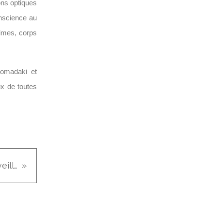
ions optiques
onscience au
times, corps
homadaki et
x de toutes
Monstres et merveilles