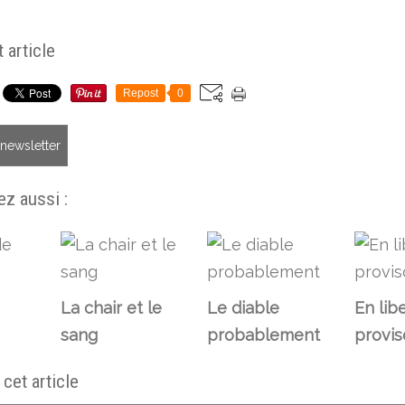
 article
Repost
0
a newsletter
z aussi :
La chair et le
Le diable
En lib
sang
probablement
provis
et article