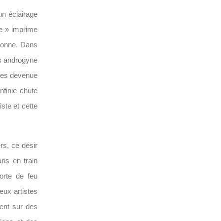
un éclairage
ge » imprime
ironne. Dans
ps androgyne
u es devenue
nfinie chute
iste et cette
rs, ce désir
is en train
sorte de feu
deux artistes
ent sur des