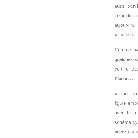
aussi bien 
celui du c
aujourd’hui
« cycle de l
Comme avec
quelques é
ce titre, t
Klonaris :
« Pour nou
figure emb
avec les c
schéma dyna
ouvre la voi