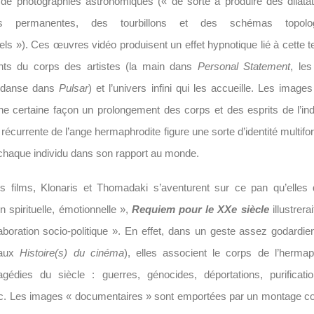
de photographies astronomiques (« de sorte à produire des dilata
ons permanentes, des tourbillons et des schémas topolog
ls »). Ces œuvres vidéo produisent un effet hypnotique lié à cette t
nts du corps des artistes (la main dans
Personal Statement
, le
a danse dans
Pulsar
) et l’univers infini qui les accueille. Les imag
une certaine façon un prolongement des corps et des esprits de l’ind
 récurrente de l’ange hermaphrodite figure une sorte d’identité multif
r chaque individu dans son rapport au monde.
s films, Klonaris et Thomadaki s’aventurent sur ce pan qu’elle
n spirituelle, émotionnelle »,
Requiem pour le XXe siècle
illustrera
aboration socio-politique ». En effet, dans un geste assez godardi
 aux
Histoire(s) du cinéma
), elles associent le corps de l’hermap
agédies du siècle : guerres, génocides, déportations, purificatio
tc. Les images « documentaires » sont emportées par un montage 