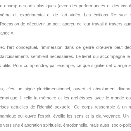
le champ des arts plastiques (avec des performances et des instal
inéma dit expérimental et de l’art vidéo. Les éditions Re :voir
 l’occasion de découvrir un petit aperçu de leur travail à travers qua
’ange ».
 l’art conceptuel, l’immersion dans ce genre d’œuvre peut déc
claircissements semblent nécessaires. Le livret qui accompagne le
rès utile. Pour comprendre, par exemple, ce que signifie cet « ange 
s, c’est un signe pluridimensionnel, ouvert et absolument diachr
lématique. Il relie la mémoire et les archétypes avec le monde co
rises actuelles de l’identité sexuelle. Ce corps ressemble à un 
mique qui ouvre l’esprit, éveille les sens et la clairvoyance. U
e vers une élaboration spirituelle, émotionnelle, mais aussi socio-polit