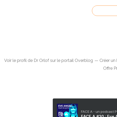
Voir le profil de
Dr Orlof
sur le portail Overblog
Créer un 
Offre 
FACE A - un podcast 
FACE A #30 : Eve A