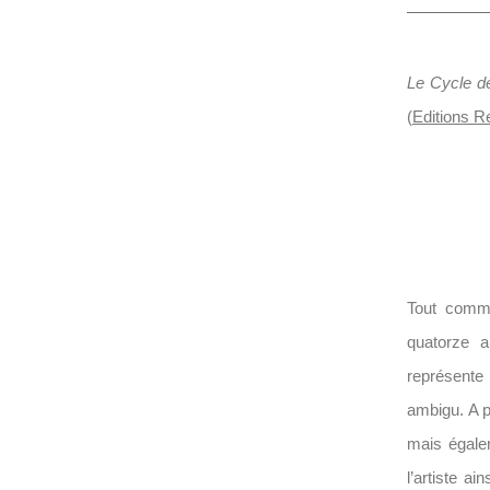
Le Cycle de
(
Editions Re
Tout comme
quatorze a
représent
ambigu. A p
mais égalem
l’artiste a