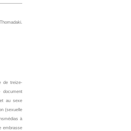
 Thomadaki.
 de treize-
Ce document
et au sexe
on (sexuelle
ransmédias à
rme embrasse