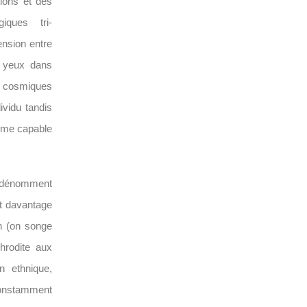
tions et des
iques tri-
ension entre
s yeux dans
es cosmiques
ividu tandis
orme capable
s dénomment
it davantage
en (on songe
hrodite aux
n ethnique,
constamment