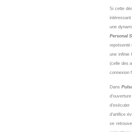
Si cette dé
intéressant
une dynamiq
Personal 
représenté 
une infinie
(celle des a
connexion fi
Dans
Puls
d’ouvertur
d’exécuter 
d’artifice 
se retrouv