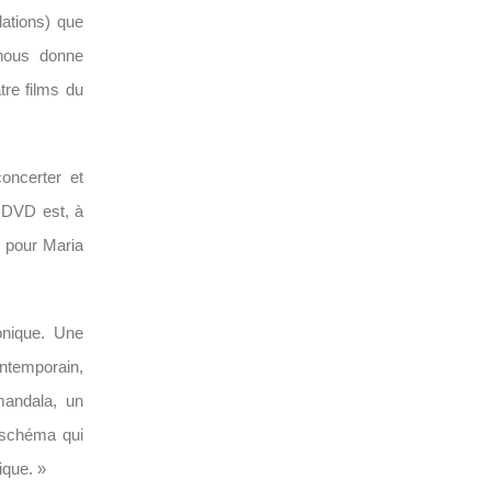
lations) que
 nous donne
tre films du
oncerter et
 DVD est, à
» pour Maria
onique. Une
ntemporain,
mandala, un
n schéma qui
ique. »