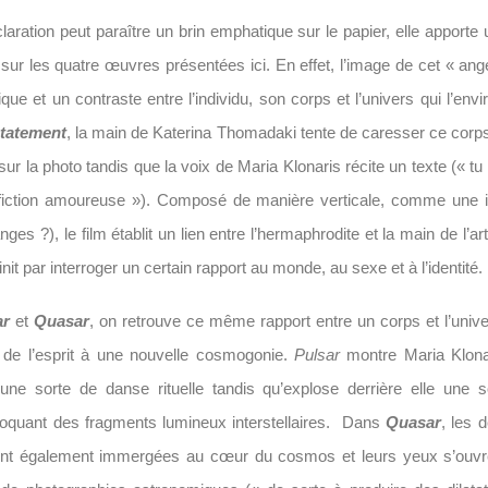
claration peut paraître un brin emphatique sur le papier, elle apporte 
 sur les quatre œuvres présentées ici. En effet, l’image de cet « an
ue et un contraste entre l’individu, son corps et l’univers qui l’env
Statement
, la main de Katerina Thomadaki tente de caresser ce cor
sur la photo tandis que la voix de Maria Klonaris récite un texte (« t
 fiction amoureuse »). Composé de manière verticale, comme une i
nges ?), le film établit un lien entre l’hermaphrodite et la main de l’art
nit par interroger un certain rapport au monde, au sexe et à l’identité.
ar
et
Quasar
, on retrouve ce même rapport entre un corps et l’unive
e de l’esprit à une nouvelle cosmogonie.
Pulsar
montre Maria Klonar
une sorte de danse rituelle tandis qu’explose derrière elle une 
évoquant des fragments lumineux interstellaires. Dans
Quasar
, les 
ent également immergées au cœur du cosmos et leurs yeux s’ouvr