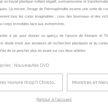
par un travail plastique mêlant négatif, surimpressions et transformat
iques. Là encore, l’image de l’hermaphrodite incarne une sorte de c
vient tous les corps imaginables : ceux des bourreaux et des vic
 ou corps immobiles face aux événements.
be à pic pour donner un aperçu de l’œuvre de Klonaris et T
ns doute envie aux amateurs de recherches plastiques et au curieu
d’art de se pencher plus en avant sur ces deux artistes.
ories :
Nouveautés DVD
Le très Honoré (trop?) Christophe
Retour à l'accueil