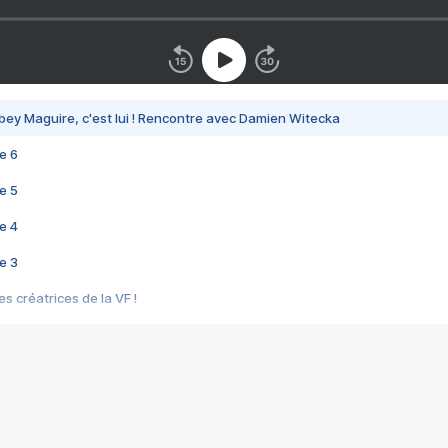
bey Maguire, c'est lui ! Rencontre avec Damien Witecka
e 6
e 5
e 4
e 3
s créatrices de la VF !
e 2
e 1
e Mektoub My Love arrive enfin ! Rencontre avec Shaïn Boumedine et Sal
i : après Toni en famille