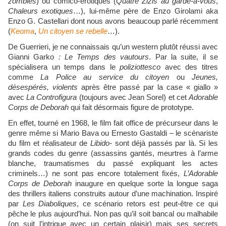
zombies
) ou comico-érotiques (
Quatre Zizis au garde-à-vous
,
Chaleurs exotiques
…), lui-même père de Enzo Girolami aka
Enzo G. Castellari dont nous avons beaucoup parlé récemment
(
Keoma
,
Un citoyen se rebelle
…).
De Guerrieri, je ne connaissais qu’un western plutôt réussi avec
Gianni Garko
: Le Temps des vautours
. Par la suite, il se
spécialisera un temps dans le
poliziottesco
avec des titres
comme
La Police au service du citoyen
ou
Jeunes,
désespérés, violents
après être passé par la case « giallo »
avec
La Controfigura
(toujours avec Jean Sorel) et cet
Adorable
Corps de Deborah
qui fait désormais figure de prototype.
En effet, tourné en 1968, le film fait office de précurseur dans le
genre même si Mario Bava ou Ernesto Gastaldi – le scénariste
du film et réalisateur de
Libido-
sont déjà passés par là. Si les
grands codes du genre (assassins gantés, meurtres à l’arme
blanche, traumatismes du passé expliquant les actes
criminels…) ne sont pas encore totalement fixés,
L’Adorable
Corps de Deborah
inaugure en quelque sorte la longue saga
des thrillers italiens construits autour d’une machination. Inspiré
par
Les Diaboliques
, ce scénario retors est peut-être ce qui
pêche le plus aujourd’hui. Non pas qu’il soit bancal ou malhabile
(on suit l’intrigue avec un certain plaisir) mais ses secrets