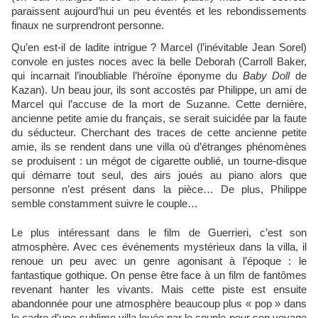
paraissent aujourd’hui un peu éventés et les rebondissements
finaux ne surprendront personne.
Qu’en est-il de ladite intrigue ? Marcel (l’inévitable Jean Sorel)
convole en justes noces avec la belle Deborah (Carroll Baker,
qui incarnait l’inoubliable l’héroïne éponyme du
Baby Doll
de
Kazan). Un beau jour, ils sont accostés par Philippe, un ami de
Marcel qui l’accuse de la mort de Suzanne. Cette dernière,
ancienne petite amie du français, se serait suicidée par la faute
du séducteur. Cherchant des traces de cette ancienne petite
amie, ils se rendent dans une villa où d’étranges phénomènes
se produisent : un mégot de cigarette oublié, un tourne-disque
qui démarre tout seul, des airs joués au piano alors que
personne n’est présent dans la pièce… De plus, Philippe
semble constamment suivre le couple…
Le plus intéressant dans le film de Guerrieri, c’est son
atmosphère. Avec ces événements mystérieux dans la villa, il
renoue un peu avec un genre agonisant à l’époque : le
fantastique gothique. On pense être face à un film de fantômes
revenant hanter les vivants. Mais cette piste est ensuite
abandonnée pour une atmosphère beaucoup plus « pop » dans