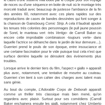
le cadre d’une sublime villa louée par le couple pour son voyage
de noces ou d’une séquence en boite de nuit où le montage très
morcelé traduit avec beaucoup de justesse l’ambiance de la fin
des années 60, notamment avec ces plans rapides sur des
reproductions de cases de bandes dessinées qui font songer à
la chanson de Gainsbourg
Comic Strip
. A cela il faudrait ajouter
les tenues très colorées des personnages (le pull jaune poussin
de Sorel, le manteau vert -très
Vertigo
- de Carroll Baker ou
encore cette improbable combinaison -toujours verte- dans
laquelle l’actrice se déhanche dans le jardin de leur demeure…).
Guerrieri prend le pouls de son époque, entre insouciance et
une certaine fascination pour le vide puisque tout cela n’est que
surface derrière laquelle se déroulent des événements plus
troubles.
Lorsque arrive le dernier tiers du film, l’aspect « giallo » apparaît
plus avec, notamment, une tentative de meurtre au couteau.
Guerrieri s’en tient à son cahier des charges avec talent mais
sans génie.
Au bout du compte,
L’Adorable Corps de Deborah
apparaît
comme un thriller très classique mais bien mené, qu’on
regardera avec plaisir. Surtout pour ses comédiens (Carroll
Baker enchainera ensuite les gialli, notamment chez Umberto