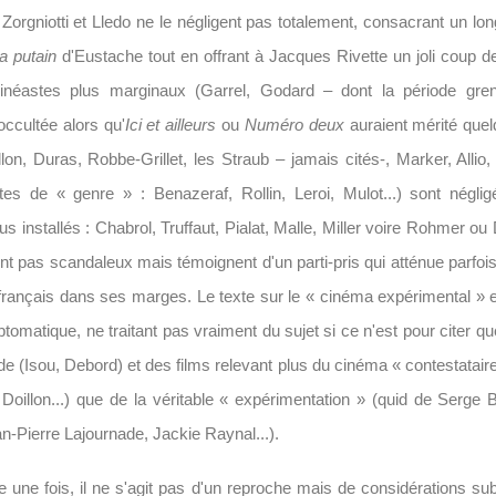
Zorgniotti et Lledo ne le négligent pas totalement, consacrant un lo
a putain
d'Eustache tout en offrant à
Jacques Rivette
un joli coup d
inéastes plus marginaux (Garrel, Godard – dont la période gren
occultée alors qu'
Ici et ailleurs
ou
Numéro deux
auraient mérité que
llon, Duras, Robbe-Grillet, les Straub – jamais cités-, Marker, Allio,
es de « genre » : Benazeraf, Rollin, Leroi, Mulot...) sont néglig
us installés : Chabrol, Truffaut, Pialat, Malle, Miller voire Rohmer ou
nt pas scandaleux mais témoignent d'un parti-pris qui atténue parfois 
rançais dans ses marges. Le texte sur le « cinéma expérimental » es
omatique, ne traitant pas vraiment du sujet si ce n'est pour citer qu
de (Isou, Debord) et des films relevant plus du cinéma « contestataire
Doillon...) que de la véritable « expérimentation » (quid de Serge B
an-Pierre Lajournade, Jackie Raynal...).
 une fois, il ne s'agit pas d'un reproche mais de considérations sub