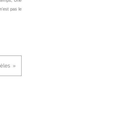
u temps,
Une
n'est pas le
lèles