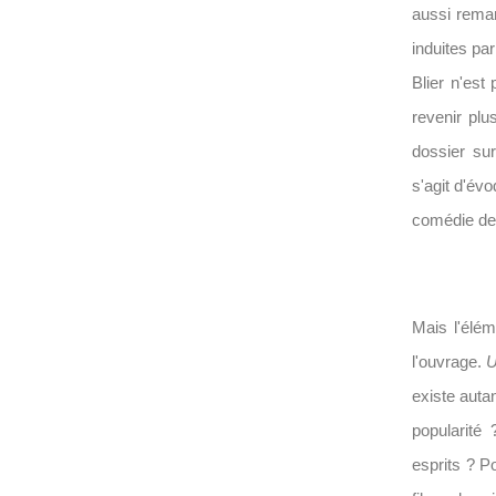
aussi remar
induites pa
Blier n'est
revenir plu
dossier su
s'agit d'év
comédie de
Mais l'élém
l'ouvrage.
U
existe auta
popularité 
esprits ? P