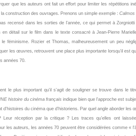
quer que les auteurs ont fait un effort pour limiter les répétitions in
r la construction des ouvrages. Prenons un simple exemple :
Calmos
 pas recensé dans les sorties de l'année, ce qui permet à Zorgniotti
s en détail sur le film dans le texte consacré à Jean-Pierre Mariell
r le féminisme. Rozier et Thomas, malheureusement un peu négligé
oquer les œuvres, retrouvent une place plus importante lorsqu'il est qu
s années 70.
ent le plus important qu'il s'agit de souligner se trouve dans le t
NE histoire du cinéma français
indique bien que l'approche est subjec
nt d'histoires du cinéma que d'historiens. Par quel angle aborder les œ
? Leur réception par la critique ? Les traces qu'elles ont laiss
our les auteurs, les années 70 peuvent être considérées comme « l'