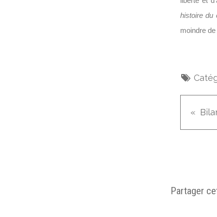
liberté et 
histoire du
moindre de 
Catég
Bila
Partager cet