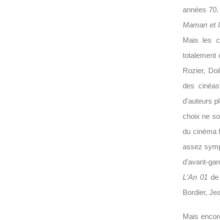
années 70. 
Maman et l
Mais les c
totalement 
Rozier, Doi
des cinéast
d'auteurs pl
choix ne so
du cinéma f
assez sympt
d'avant-gar
L'An 01
de 
Bordier, Je
Mais encore