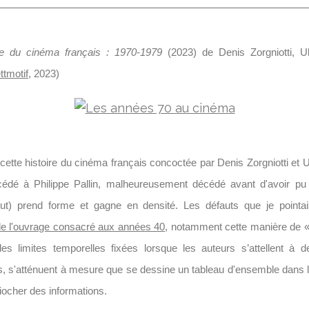
re du cinéma français : 1970-1979
(2023) de Denis Zorgniotti, U
ttmotif
, 2023)
cette histoire du cinéma français concoctée par Denis Zorgniotti et 
cédé à Philippe Pallin, malheureusement décédé avant d'avoir p
out) prend forme et gagne en densité. Les défauts que je point
de l'ouvrage consacré aux années 40
, notamment cette manière de «
es limites temporelles fixées lorsque les auteurs s’attellent à d
, s'atténuent à mesure que se dessine un tableau d'ensemble dans l
piocher des informations.