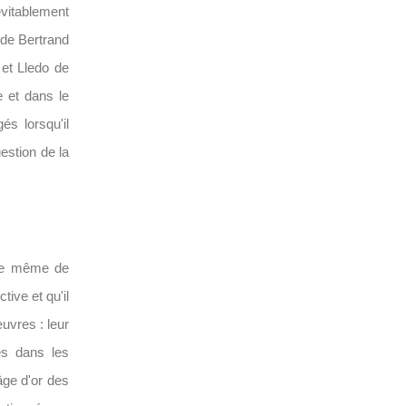
évitablement
de Bertrand
 et Lledo de
e et dans le
s lorsqu'il
estion de la
itre même de
tive et qu'il
uvres : leur
ées dans les
âge d'or des