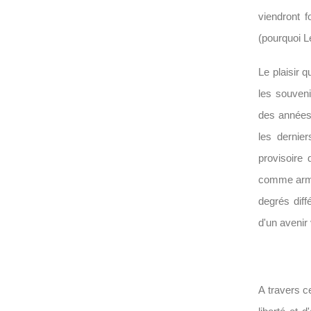
viendront f
(pourquoi Le
Le plaisir q
les souveni
des années 
les dernie
provisoire 
comme arme 
degrés diff
d'un avenir
A travers c