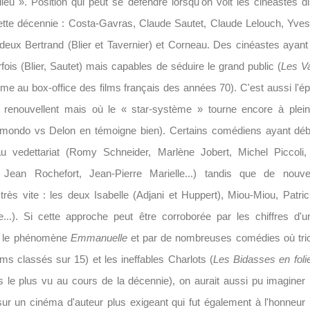
lieu ». Position qui peut se défendre lorsqu'on voit les cinéastes d
ette décennie : Costa-Gavras, Claude Sautet, Claude Lelouch, Yves
deux Bertrand (Blier et Tavernier) et Corneau. Des cinéastes ayant
rfois (Blier, Sautet) mais capables de séduire le grand public (
Les V
me au box-office des films français des années 70). C'est aussi l'é
 renouvellent mais où le « star-système » tourne encore à plein
lmondo vs Delon en témoigne bien). Certains comédiens ayant débu
u vedettariat (Romy Schneider, Marlène Jobert, Michel Piccoli,
t, Jean Rochefort, Jean-Pierre Marielle...) tandis que de nou
très vite : les deux Isabelle (Adjani et Huppert), Miou-Miou, Patr
..). Si cette approche peut être corroborée par les chiffres d'u
r le phénomène
Emmanuelle
et par de nombreuses comédies où tr
lms classés sur 15) et les ineffables Charlots (
Les Bidasses en foli
is le plus vu au cours de la décennie), on aurait aussi pu imaginer 
ur un cinéma d'auteur plus exigeant qui fut également à l'honneur