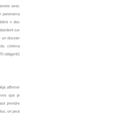
r année avec
un panorama
céléré » des
ttardent sur
r un dossier
t du cinéma
0 obligent!)
éjà affirmer
rves que je
aut prendre
us, on peut