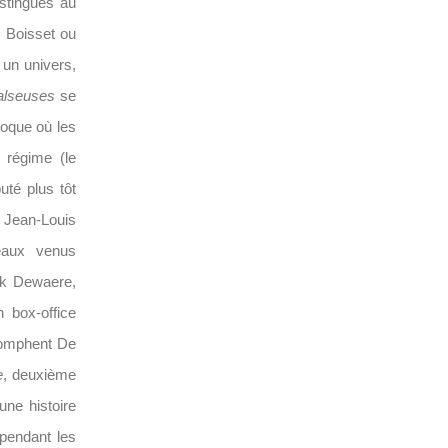
istingués au
 Boisset ou
 un univers,
alseuses
se
poque où les
 régime (le
té plus tôt
 Jean-Louis
veaux venus
ick Dewaere,
n box-office
iomphent De
e
, deuxième
une histoire
 pendant les