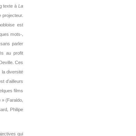
ng texte à
La
e projecteur.
obloise est
lques mots-,
 sans parler
és au profit
 Deville. Ces
la diversité
t d'ailleurs
elques films
 » (Faraldo,
ard, Philipe
jectives qui