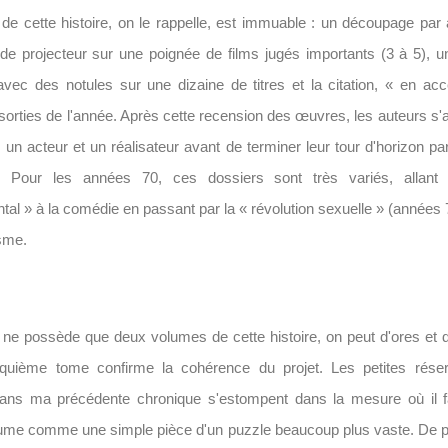
 de cette histoire, on le rappelle, est immuable : un découpage pa
de projecteur sur une poignée de films jugés importants (3 à 5), 
avec des notules sur une dizaine de titres et la citation, « en ac
 sorties de l'année. Après cette recension des œuvres, les auteurs s'a
, un acteur et un réalisateur avant de terminer leur tour d'horizon pa
. Pour les années 70, ces dossiers sont très variés, allan
tal » à la comédie en passant par la « révolution sexuelle » (années 7
isme.
ne possède que deux volumes de cette histoire, on peut d'ores et d
quième tome confirme la cohérence du projet. Les petites rése
dans ma précédente chronique s'estompent dans la mesure où il f
ume comme une simple pièce d'un puzzle beaucoup plus vaste. De pl