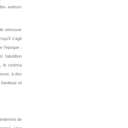
 des auteurs
 de retrouver
qu'il s'agit
e l'époque :
l'abolition
e, le cinéma
rouve, à des
 banlieue et
sentiment de