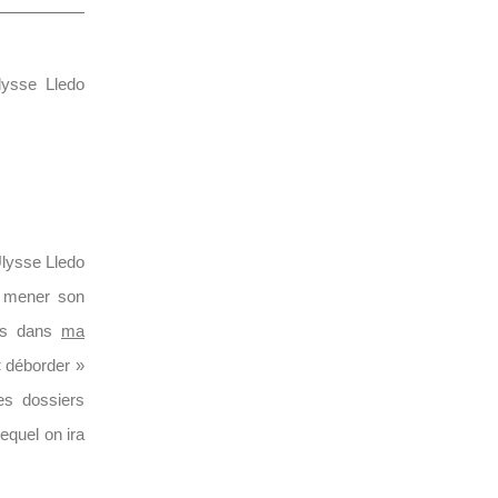
lysse Lledo
Ulysse Lledo
u mener son
ais dans
ma
 déborder »
es dossiers
equel on ira