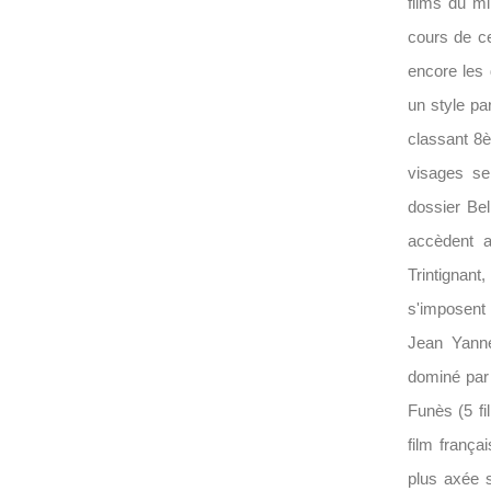
films du mi
cours de c
encore les 
un style pa
classant 8è
visages se
dossier Be
accèdent a
Trintignan
s'imposent 
Jean Yanne.
dominé pa
Funès (5 fi
film frança
plus axée s