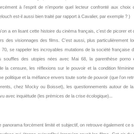
orcément à l'esprit de n'importe quel lecteur confronté aux choix
louch est-il aussi bien traité par rapport à Cavalier, par exemple ? )
u'on a en lisant cette histoire du cinéma français, c'est de picorer et
rs des visionnages des films. C'est aussi, plus particulièrement lors
70, se rappeler les incroyables mutations de la société française d
rs souffles des utopies nées avec Mai 68, la parenthèse porno et 
de la censure, les réflexions sur le pouvoir et la condition féminin
politique et la méfiance envers toute sorte de pouvoir (que l'on ret
érents, chez Mocky ou Boisset), les questionnements autour de la
 vu avec inquiétude (les prémices de la crise écologique)...
e panorama forcément limité et subjectif, on retrouve également ce 