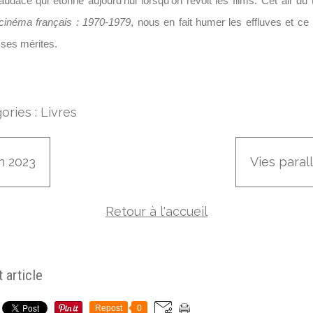
d'audace qui étonne aujourd'hui lorsqu'on revoit les films. Cet air d
 cinéma français : 1970-1979
, nous en fait humer les effluves et ce 
ses mérites.
ories :
Livres
n 2023
Vies paral
Retour à l'accueil
 article
Repost
0