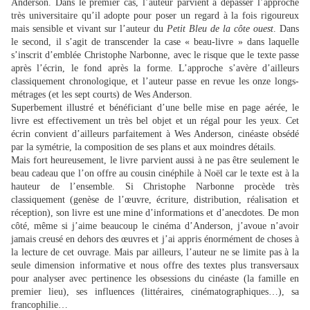
Anderson. Dans le premier cas, l’auteur parvient à dépasser l’approche
très universitaire qu’il adopte pour poser un regard à la fois rigoureux
mais sensible et vivant sur l’auteur du
Petit Bleu de la côte ouest
. Dans
le second, il s’agit de transcender la case « beau-livre » dans laquelle
s’inscrit d’emblée Christophe Narbonne, avec le risque que le texte passe
après l’écrin, le fond après la forme. L’approche s’avère d’ailleurs
classiquement chronologique, et l’auteur passe en revue les onze longs-
métrages (et les sept courts) de Wes Anderson.
Superbement illustré et bénéficiant d’une belle mise en page aérée, le
livre est effectivement un très bel objet et un régal pour les yeux. Cet
écrin convient d’ailleurs parfaitement à Wes Anderson, cinéaste obsédé
par la symétrie, la composition de ses plans et aux moindres détails.
Mais fort heureusement, le livre parvient aussi à ne pas être seulement le
beau cadeau que l’on offre au cousin cinéphile à Noël car le texte est à la
hauteur de l’ensemble. Si Christophe Narbonne procède très
classiquement (genèse de l’œuvre, écriture, distribution, réalisation et
réception), son livre est une mine d’informations et d’anecdotes. De mon
côté, même si j’aime beaucoup le cinéma d’Anderson, j’avoue n’avoir
jamais creusé en dehors des œuvres et j’ai appris énormément de choses à
la lecture de cet ouvrage. Mais par ailleurs, l’auteur ne se limite pas à la
seule dimension informative et nous offre des textes plus transversaux
pour analyser avec pertinence les obsessions du cinéaste (la famille en
premier lieu), ses influences (littéraires, cinématographiques…), sa
francophilie…