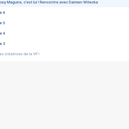
bey Maguire, c'est lui ! Rencontre avec Damien Witecka
e 6
e 5
e 4
e 3
s créatrices de la VF !
e 2
e 1
e Mektoub My Love arrive enfin ! Rencontre avec Shaïn Boumedine et Sal
i : après Toni en famille
elle réalise le bouleversant Dites lui que je l'aime
ais ! Rencontre autour de Vie privée de Rebecca Zlotowski
 de Marguerite, Grave... Rencontre avec Ella Rumpf