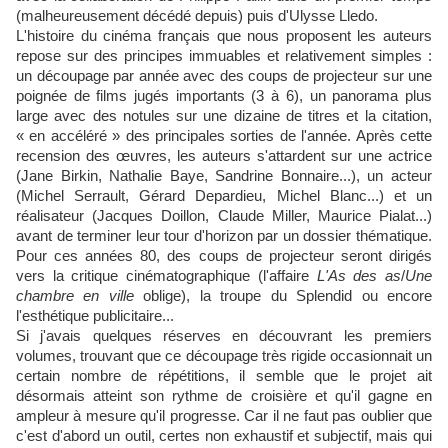
(malheureusement décédé depuis) puis d'Ulysse Lledo.
L'histoire du cinéma français que nous proposent les auteurs
repose sur des principes immuables et relativement simples :
un découpage par année avec des coups de projecteur sur une
poignée de films jugés importants (3 à 6), un panorama plus
large avec des notules sur une dizaine de titres et la citation,
« en accéléré » des principales sorties de l'année. Après cette
recension des œuvres, les auteurs s'attardent sur une actrice
(Jane Birkin, Nathalie Baye, Sandrine Bonnaire...), un acteur
(Michel Serrault, Gérard Depardieu, Michel Blanc...) et un
réalisateur (Jacques Doillon, Claude Miller, Maurice Pialat...)
avant de terminer leur tour d'horizon par un dossier thématique.
Pour ces années 80, des coups de projecteur seront dirigés
vers la critique cinématographique (l'affaire
L'As des as
/
Une
chambre en ville
oblige), la troupe du Splendid ou encore
l'esthétique publicitaire...
Si j'avais quelques réserves en découvrant les premiers
volumes, trouvant que ce découpage très rigide occasionnait un
certain nombre de répétitions, il semble que le projet ait
désormais atteint son rythme de croisière et qu'il gagne en
ampleur à mesure qu'il progresse. Car il ne faut pas oublier que
c'est d'abord un outil, certes non exhaustif et subjectif, mais qui