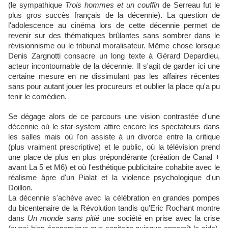
(le sympathique
Trois hommes et un couffin
de Serreau fut le
plus gros succès français de la décennie). La question de
l'adolescence au cinéma lors de cette décennie permet de
revenir sur des thématiques brûlantes sans sombrer dans le
révisionnisme ou le tribunal moralisateur. Même chose lorsque
Denis Zargnotti consacre un long texte à Gérard Depardieu,
acteur incontournable de la décennie. Il s'agit de garder ici une
certaine mesure en ne dissimulant pas les affaires récentes
sans pour autant jouer les procureurs et oublier la place qu'a pu
tenir le comédien.
Se dégage alors de ce parcours une vision contrastée d'une
décennie où le star-system attire encore les spectateurs dans
les salles mais où l'on assiste à un divorce entre la critique
(plus vraiment prescriptive) et le public, où la télévision prend
une place de plus en plus prépondérante (création de Canal +
avant La 5 et M6) et où l'esthétique publicitaire cohabite avec le
réalisme âpre d'un Pialat et la violence psychologique d'un
Doillon.
La décennie s'achève avec la célébration en grandes pompes
du bicentenaire de la Révolution tandis qu'Eric Rochant montre
dans
Un monde sans pitié
une société en prise avec la crise