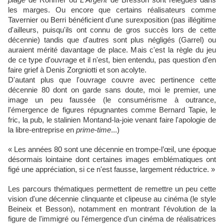
plage
de Rohmer ou
L'Argent
de Bresson sont relégués dans
les marges. Ou encore que certains réalisateurs comme
Tavernier ou Berri bénéficient d'une surexposition (pas illégitime
d'ailleurs, puisqu'ils ont connu de gros succès lors de cette
décennie) tandis que d'autres sont plus négligés (Garrel) ou
auraient mérité davantage de place. Mais c'est la règle du jeu
de ce type d'ouvrage et il n'est, bien entendu, pas question d'en
faire grief à Denis Zorgniotti et son acolyte.
D'autant plus que l'ouvrage couvre avec pertinence cette
décennie 80 dont on garde sans doute, moi le premier, une
image un peu faussée (le consumérisme à outrance,
l'émergence de figures répugnantes comme Bernard Tapie, le
fric, la pub, le stalinien Montand-la-joie venant faire l'apologie de
la libre-entreprise en
prime-time
...)
« Les années 80 sont une décennie en trompe-l’œil, une époque
désormais lointaine dont certaines images emblématiques ont
figé une appréciation, si ce n'est fausse, largement réductrice. »
Les parcours thématiques permettent de remettre un peu cette
vision d'une décennie clinquante et clipeuse au cinéma (le style
Beineix et Besson), notamment en montrant l'évolution de la
figure de l'immigré ou l'émergence d'un cinéma de réalisatrices