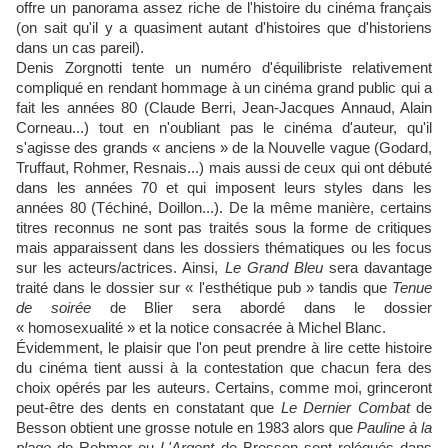
offre un panorama assez riche de l'histoire du cinéma français
(on sait qu'il y a quasiment autant d'histoires que d'historiens
dans un cas pareil).
Denis Zorgnotti tente un numéro d'équilibriste relativement
compliqué en rendant hommage à un cinéma grand public qui a
fait les années 80 (Claude Berri, Jean-Jacques Annaud, Alain
Corneau...) tout en n'oubliant pas le cinéma d'auteur, qu'il
s'agisse des grands « anciens » de la Nouvelle vague (Godard,
Truffaut, Rohmer, Resnais...) mais aussi de ceux qui ont débuté
dans les années 70 et qui imposent leurs styles dans les
années 80 (Téchiné, Doillon...). De la même manière, certains
titres reconnus ne sont pas traités sous la forme de critiques
mais apparaissent dans les dossiers thématiques ou les focus
sur les acteurs/actrices. Ainsi,
Le Grand Bleu
sera davantage
traité dans le dossier sur « l'esthétique pub » tandis que
Tenue
de soirée
de Blier sera abordé dans le dossier
« homosexualité » et la notice consacrée à Michel Blanc.
Évidemment, le plaisir que l'on peut prendre à lire cette histoire
du cinéma tient aussi à la contestation que chacun fera des
choix opérés par les auteurs. Certains, comme moi, grinceront
peut-être des dents en constatant que
Le Dernier Combat
de
Besson obtient une grosse notule en 1983 alors que
Pauline à la