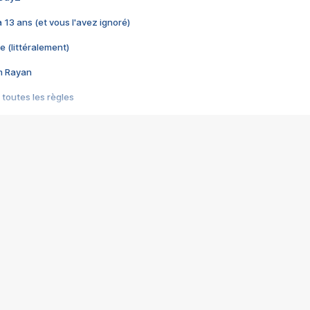
 a 13 ans (et vous l'avez ignoré)
e (littéralement)
im Rayan
 toutes les règles
s les jeux vidéo
us choquant de Rockstar ? - Le scandale BULLY
e plus moche de Steam
du RÊVE tourne au CAUCHEMAR
pendant 8 heures
it… à tort
umiliés par un jeu vidéo
ire - Final Fantasy 8