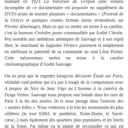
réalisant en 1923
La traversée du Grépon
(une version
incomplète de ce documentaire est proposée en supplément du
DVD) avant de tourner plusieurs « documentaires » (
Portrait de
la Grèce
) et quelques courtes fictions (nous reviendrons sur
Pivoine déménage
). Mais ce qui va mettre un terme à sa carrière,
c'est la fameuse
Croisière jaune
commanditée par André Citroën.
Peu sensible aux ambitions artistiques de Sauvage et à son esprit
libre, le marchand de bagnoles l'évince purement et simplement
en attribuant la paternité de sa commande au seul Léon Poirier.
Cette mésaventure mettra un terme à la carrière
cinématographique d'André Sauvage.
On ne peut que le regretter lorsqu'on découvre
Étude sur Paris
,
véritable ciné-poème qui n'a pas à rougir de la comparaison avec
A propos de Nice
de Jean Vigo ou
L'homme à la caméra
de
Dziga Vertov. Sauvage nous propose une balade dans les rues de
Paris à la fin des années 20 et nous plonge dans l'univers des
« années folles ». Nous visiterons à la fois les monuments les plus
célèbres (la tour Eiffel, le panthéon, Notre-Dame, le Sacré-
cœur...) mais également des quartiers plus populaires et les bords
de la Seine. J'ai même eu le plaisir de reconnaître ce qui est