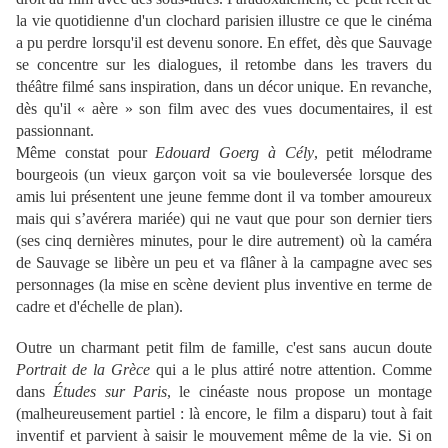
la vie quotidienne d'un clochard parisien illustre ce que le cinéma
a pu perdre lorsqu'il est devenu sonore. En effet, dès que Sauvage
se concentre sur les dialogues, il retombe dans les travers du
théâtre filmé sans inspiration, dans un décor unique. En revanche,
dès qu'il « aère » son film avec des vues documentaires, il est
passionnant.
Même constat pour
Edouard Goerg à Cély
, petit mélodrame
bourgeois (un vieux garçon voit sa vie bouleversée lorsque des
amis lui présentent une jeune femme dont il va tomber amoureux
mais qui s’avérera mariée) qui ne vaut que pour son dernier tiers
(ses cinq dernières minutes, pour le dire autrement) où la caméra
de Sauvage se libère un peu et va flâner à la campagne avec ses
personnages (la mise en scène devient plus inventive en terme de
cadre et d'échelle de plan).
Outre un charmant petit film de famille, c'est sans aucun doute
Portrait de la Grèce
qui a le plus attiré notre attention. Comme
dans
Études sur Paris
, le cinéaste nous propose un montage
(malheureusement partiel : là encore, le film a disparu) tout à fait
inventif et parvient à saisir le mouvement même de la vie. Si on