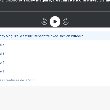
 DiCaprio et Tobey Maguire, c'est lui ! Rencontre avec Dam
bey Maguire, c'est lui ! Rencontre avec Damien Witecka
e 6
e 5
e 4
e 3
s créatrices de la VF !
e 2
e 1
e Mektoub My Love arrive enfin ! Rencontre avec Shaïn Boumedine et Sal