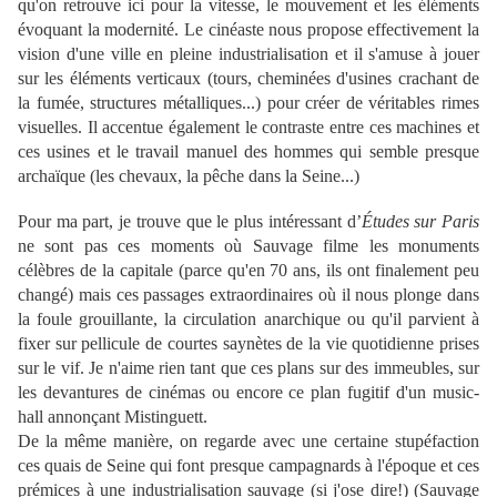
qu'on retrouve ici pour la vitesse, le mouvement et les éléments
évoquant la modernité. Le cinéaste nous propose effectivement la
vision d'une ville en pleine industrialisation et il s'amuse à jouer
sur les éléments verticaux (tours, cheminées d'usines crachant de
la fumée, structures métalliques...) pour créer de véritables rimes
visuelles. Il accentue également le contraste entre ces machines et
ces usines et le travail manuel des hommes qui semble presque
archaïque (les chevaux, la pêche dans la Seine...)
Pour ma part, je trouve que le plus intéressant d’
Études sur Paris
ne sont pas ces moments où Sauvage filme les monuments
célèbres de la capitale (parce qu'en 70 ans, ils ont finalement peu
changé) mais ces passages extraordinaires où il nous plonge dans
la foule grouillante, la circulation anarchique ou qu'il parvient à
fixer sur pellicule de courtes saynètes de la vie quotidienne prises
sur le vif. Je n'aime rien tant que ces plans sur des immeubles, sur
les devantures de cinémas ou encore ce plan fugitif d'un music-
hall annonçant Mistinguett.
De la même manière, on regarde avec une certaine stupéfaction
ces quais de Seine qui font presque campagnards à l'époque et ces
prémices à une industrialisation sauvage (si j'ose dire!) (Sauvage