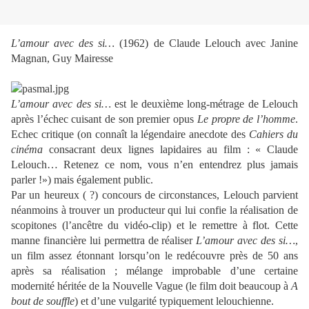
L’amour avec des si…
(1962) de Claude Lelouch avec Janine
Magnan, Guy Mairesse
L’amour avec des si…
est le deuxième long-métrage de Lelouch
après l’échec cuisant de son premier opus
Le propre de l’homme
.
Echec critique (on connaît la légendaire anecdote des
Cahiers du
cinéma
consacrant deux lignes lapidaires au film : « Claude
Lelouch… Retenez ce nom, vous n’en entendrez plus jamais
parler !») mais également public.
Par un heureux ( ?) concours de circonstances, Lelouch parvient
néanmoins à trouver un producteur qui lui confie la réalisation de
scopitones (l’ancêtre du vidéo-clip) et le remettre à flot. Cette
manne financière lui permettra de réaliser
L’amour avec des si…
,
un film assez étonnant lorsqu’on le redécouvre près de 50 ans
après sa réalisation ; mélange improbable d’une certaine
modernité héritée de la Nouvelle Vague (le film doit beaucoup à
A
bout de souffle
) et d’une vulgarité typiquement lelouchienne.