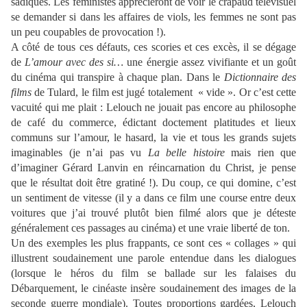
sadiques. Les féministes apprécieront de voir le crapaud télévisuel
se demander si dans les affaires de viols, les femmes ne sont pas
un peu coupables de provocation !).
A côté de tous ces défauts, ces scories et ces excès, il se dégage
de
L’amour avec des si…
une énergie assez vivifiante et un goût
du cinéma qui transpire à chaque plan. Dans le
Dictionnaire des
films
de Tulard, le film est jugé totalement « vide ». Or c’est cette
vacuité qui me plait : Lelouch ne jouait pas encore au philosophe
de café du commerce, édictant doctement platitudes et lieux
communs sur l’amour, le hasard, la vie et tous les grands sujets
imaginables (je n’ai pas vu
La belle histoire
mais rien que
d’imaginer Gérard Lanvin en réincarnation du Christ, je pense
que le résultat doit être gratiné !). Du coup, ce qui domine, c’est
un sentiment de vitesse (il y a dans ce film une course entre deux
voitures que j’ai trouvé plutôt bien filmé alors que je déteste
généralement ces passages au cinéma) et une vraie liberté de ton.
Un des exemples les plus frappants, ce sont ces « collages » qui
illustrent soudainement une parole entendue dans les dialogues
(lorsque le héros du film se ballade sur les falaises du
Débarquement, le cinéaste insère soudainement des images de la
seconde guerre mondiale). Toutes proportions gardées, Lelouch