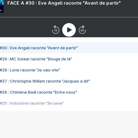
FACE A #30 : Eve Angeli raconte "Avant de partir"
#30 : Eve Angeli raconte "Avant de partir"
#29 : MC Solaar raconte "Bouge de là"
28 : Lorie raconte "Je vais vite"
#27 : Christophe Willem raconte "Jacques a dit"
#26 : Chimène Badi raconte "Entre nous"
#25 : Indochine raconte "3e sexe"
#24 : Zaho raconte "C'est chelou"
#23 : Patrick Bruel raconte "Au café des délices"
#22 : Kyo raconte "Le chemin"