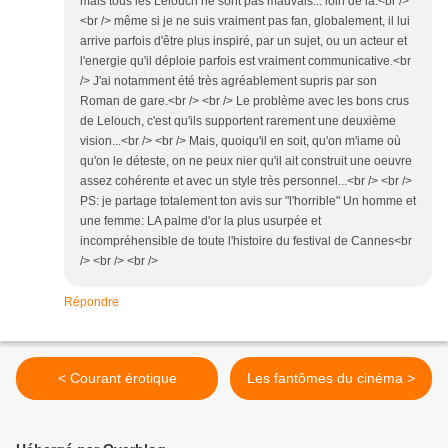
mais tous les Lelouch ne sont pas mauvais... loin de là.<br />
<br /> même si je ne suis vraiment pas fan, globalement, il lui
arrive parfois d'être plus inspiré, par un sujet, ou un acteur et
l'energie qu'il déploie parfois est vraiment communicative.<br
/> J'ai notamment été très agréablement supris par son
Roman de gare.<br /> <br /> Le problème avec les bons crus
de Lelouch, c'est qu'ils supportent rarement une deuxième
vision...<br /> <br /> Mais, quoiqu'il en soit, qu'on m'iame où
qu'on le déteste, on ne peux nier qu'il ait construit une oeuvre
assez cohérente et avec un style très personnel...<br /> <br />
PS: je partage totalement ton avis sur "l'horrible" Un homme et
une femme: LA palme d'or la plus usurpée et
incompréhensible de toute l'histoire du festival de Cannes<br
/> <br /> <br />
Répondre
< Courant érotique
Les fantômes du cinéma >