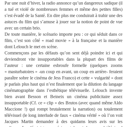
Par une nuit d’hiver, la radio annonce qu’un dangereux sadique (il
a tué et violé de nombreuses femmes et même des petites filles)
s’est évadé de la Santé. En dire plus me conduirait à trahir une des
astuces du film qui s’amuse à jouer sur la notion de point de vue
avec un certain brio.
De toute manière, le scénario importe peu : ce qui séduit dans ce
film, c’est son côté « road movie » à la française et la manière
dont Lelouch le met en scène.
Commençons par les défauts qu’on sent déjà poindre ici et qui
deviendront vite insupportables dans la plupart des films de
l’auteur : une certaine esbroufe formelle (quelques zooms
« masturbatoires » -un coup en avant, un coup en arrière- feraient
paraître sobre le cinéma de Jess Franco) et cette « vulgarité » dont
je parlais plus haut qui n’est finalement que la dilution du langage
cinématographie dans l’esthétique télévisuelle. Lelouch invente
bien avant Besson et Beineix un cinéma publicitaire assez
insupportable (Cf. ce « clip » des Brutos (avec quand même Aldo
Maccione !) qui rompt brutalement la narration) ou totalement
télévisuel (le long interlude de faux « cinéma vérité » où l’on voit
Jacques Martin demander à des quidams leurs avis sur les