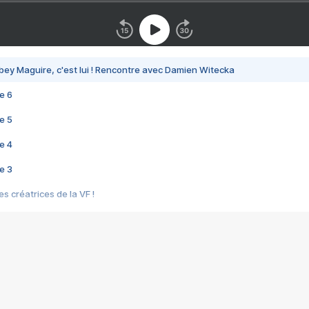
bey Maguire, c'est lui ! Rencontre avec Damien Witecka
e 6
e 5
e 4
e 3
s créatrices de la VF !
e 2
e 1
e Mektoub My Love arrive enfin ! Rencontre avec Shaïn Boumedine et Sal
i : après Toni en famille