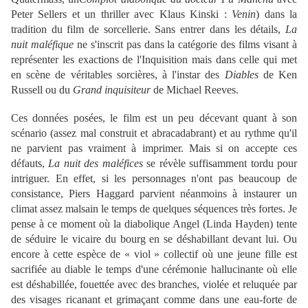
Peter Sellers et un thriller avec Klaus Kinski :
Venin
) dans la
tradition du film de sorcellerie. Sans entrer dans les détails,
La
nuit maléfique
ne s'inscrit pas dans la catégorie des films visant à
représenter les exactions de l'Inquisition mais dans celle qui met
en scène de véritables sorcières, à l'instar des
Diables
de Ken
Russell ou du
Grand inquisiteur
de Michael Reeves.
Ces données posées, le film est un peu décevant quant à son
scénario (assez mal construit et abracadabrant) et au rythme qu'il
ne parvient pas vraiment à imprimer. Mais si on accepte ces
défauts,
La nuit des maléfices
se révèle suffisamment tordu pour
intriguer. En effet, si les personnages n'ont pas beaucoup de
consistance, Piers Haggard parvient néanmoins à instaurer un
climat assez malsain le temps de quelques séquences très fortes. Je
pense à ce moment où la diabolique Angel (Linda Hayden) tente
de séduire le vicaire du bourg en se déshabillant devant lui. Ou
encore à cette espèce de « viol » collectif où une jeune fille est
sacrifiée au diable le temps d'une cérémonie hallucinante où elle
est déshabillée, fouettée avec des branches, violée et reluquée par
des visages ricanant et grimaçant comme dans une eau-forte de