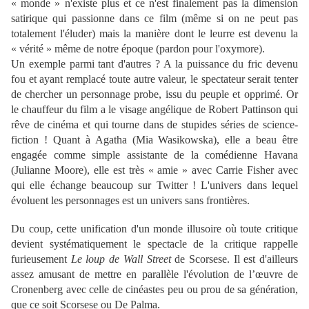
« monde » n'existe plus et ce n'est finalement pas la dimension
satirique qui passionne dans ce film (même si on ne peut pas
totalement l'éluder) mais la manière dont le leurre est devenu la
« vérité » même de notre époque (pardon pour l'oxymore).
Un exemple parmi tant d'autres ? A la puissance du fric devenu
fou et ayant remplacé toute autre valeur, le spectateur serait tenter
de chercher un personnage probe, issu du peuple et opprimé. Or
le chauffeur du film a le visage angélique de Robert Pattinson qui
rêve de cinéma et qui tourne dans de stupides séries de science-
fiction ! Quant à Agatha (Mia Wasikowska), elle a beau être
engagée comme simple assistante de la comédienne Havana
(Julianne Moore), elle est très « amie » avec Carrie Fisher avec
qui elle échange beaucoup sur Twitter ! L'univers dans lequel
évoluent les personnages est un univers sans frontières.
Du coup, cette unification d'un monde illusoire où toute critique
devient systématiquement le spectacle de la critique rappelle
furieusement
Le loup de Wall Street
de Scorsese. Il est d'ailleurs
assez amusant de mettre en parallèle l'évolution de l’œuvre de
Cronenberg avec celle de cinéastes peu ou prou de sa génération,
que ce soit Scorsese ou De Palma.