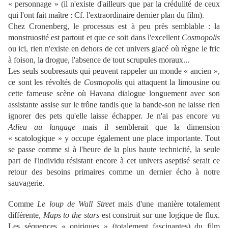
« personnage » (il n'existe d'ailleurs que par la crédulité de ceux
qui l'ont fait maître : Cf. l'extraordinaire dernier plan du film).
Chez Cronenberg, le processus est à peu près semblable : la
monstruosité est partout et que ce soit dans l'excellent
Cosmopolis
ou ici, rien n'existe en dehors de cet univers glacé où règne le fric
à foison, la drogue, l'absence de tout scrupules moraux...
Les seuls soubresauts qui peuvent rappeler un monde « ancien »,
ce sont les révoltés de
Cosmopolis
qui attaquent la limousine ou
cette fameuse scène où Havana dialogue longuement avec son
assistante assise sur le trône tandis que la bande-son ne laisse rien
ignorer des pets qu'elle laisse échapper. Je n'ai pas encore vu
Adieu au langage
mais il semblerait que la dimension
« scatologique » y occupe également une place importante. Tout
se passe comme si à l'heure de la plus haute technicité, la seule
part de l'individu résistant encore à cet univers aseptisé serait ce
retour des besoins primaires comme un dernier écho à notre
sauvagerie.
Comme
Le loup de Wall Street
mais d'une manière totalement
différente,
Maps to the stars
est construit sur une logique de flux.
Les séquences « oniriques » (totalement fascinantes) du film