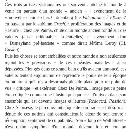
Ces trois artistes visionnaires ont souvent anticipé le monde à
venir en partant d'un monde « ancien » : avènement de la
« nouvelle chair » chez Cronenberg (de
Videodrome
à
eXistenZ
en passant par le sublime
Crash
) ; prolifération des images et du
« leurre » chez De Palma, chute d'un monde ancien fondé sur des
valeurs (aussi critiquables soient-elles) et avènement d'un
« Disneyland pré-fasciste » comme dirait Jérôme Leroy (Cf.
Casino
).
Puis les choses se sont emballées et notre monde a non seulement
rejoint les « prévisions » de ces cinéastes mais les a aussi
dépassées. Plongés dans ce grand bain qu'ils avaient annoncé, ces
auteurs tentent aujourd'hui de reprendre le pouls de leur époque
en montrant qu'il n'y a désormais plus de place pour un point de
vue « critique » et extérieur. Chez De Palma, l'image peut a peine
être critiquée comme une illusion puisque c'est l'univers dans son
ensemble qui est devenu images et leurres (
Redacted
,
Passion
).
Chez Scorsese, le parcours initiatique de son trader est désormais
dénué de ces notions qui constituaient le cœur de son œuvre :
rédemption, sentiment de culpabilité... Son « loup de Wall Street »
n'est qu'un symptôme d'un monde devenu fou et non un