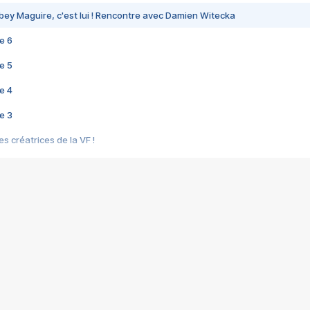
bey Maguire, c'est lui ! Rencontre avec Damien Witecka
e 6
e 5
e 4
e 3
s créatrices de la VF !
e 2
e 1
e Mektoub My Love arrive enfin ! Rencontre avec Shaïn Boumedine et Sal
i : après Toni en famille
elle réalise le bouleversant Dites lui que je l'aime
ais ! Rencontre autour de Vie privée de Rebecca Zlotowski