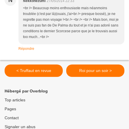
N
Nekkonezumi
27/05/2014 22:33
<br /> Beaucoup moins enthousiaste mais néanmoins
troublée (c'est par là)(ouais, j'ai<br /> presque bossé), je ne
regrette pas mon voyage !<br /> <br /> <br /> Mais bon, moi je
ne suis pas fan de De Palma du tout et je n'ai pas adoré sans
conditions le dernier Scorcese parce que je le trouvais aussi
too much...<br />
Répondre
< Truffaut en revue
Roi pour un soir >
Hébergé par Overblog
Top articles
Pages
Contact
Signaler un abus