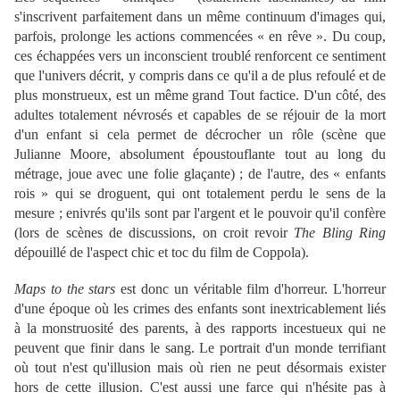
s'inscrivent parfaitement dans un même continuum d'images qui,
parfois, prolonge les actions commencées « en rêve ». Du coup,
ces échappées vers un inconscient troublé renforcent ce sentiment
que l'univers décrit, y compris dans ce qu'il a de plus refoulé et de
plus monstrueux, est un même grand Tout factice. D'un côté, des
adultes totalement névrosés et capables de se réjouir de la mort
d'un enfant si cela permet de décrocher un rôle (scène que
Julianne Moore, absolument époustouflante tout au long du
métrage, joue avec une folie glaçante) ; de l'autre, des « enfants
rois » qui se droguent, qui ont totalement perdu le sens de la
mesure ; enivrés qu'ils sont par l'argent et le pouvoir qu'il confère
(lors de scènes de discussions, on croit revoir
The Bling Ring
dépouillé de l'aspect chic et toc du film de Coppola).
Maps to the stars
est donc un véritable film d'horreur. L'horreur
d'une époque où les crimes des enfants sont inextricablement liés
à la monstruosité des parents, à des rapports incestueux qui ne
peuvent que finir dans le sang. Le portrait d'un monde terrifiant
où tout n'est qu'illusion mais où rien ne peut désormais exister
hors de cette illusion. C'est aussi une farce qui n'hésite pas à