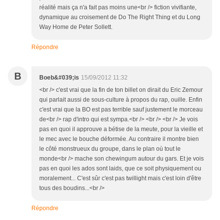
réalité mais ça n'a fait pas moins une<br /> fiction vivifiante,
dynamique au croisement de Do The Right Thing et du Long
Way Home de Peter Sollett.
Répondre
B
Boeb&#039;is
15/09/2012 11:32
<br /> c'est vrai que la fin de ton billet on dirait du Eric Zemour
qui parlait aussi de sous-culture à propos du rap, ouille. Enfin
c'est vrai que la BO est pas terrible sauf justement le morceau
de<br /> rap d'intro qui est sympa.<br /> <br /> <br /> Je vois
pas en quoi il approuve a bétise de la meute, pour la vieille et
le mec avec le bouche déformée. Au contraire il montre bien
le côté monstrueux du groupe, dans le plan où tout le
monde<br /> mache son chewingum autour du gars. Et je vois
pas en quoi les ados sont laids, que ce soit physiquement ou
moralement... C'est sûr c'est pas twillight mais c'est loin d'être
tous des boudins...<br />
Répondre