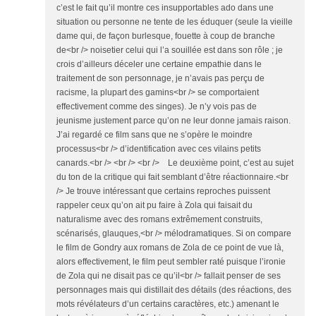
c’est le fait qu’il montre ces insupportables ado dans une
situation ou personne ne tente de les éduquer (seule la vieille
dame qui, de façon burlesque, fouette à coup de branche
de<br /> noisetier celui qui l’a souillée est dans son rôle ; je
crois d’ailleurs déceler une certaine empathie dans le
traitement de son personnage, je n’avais pas perçu de
racisme, la plupart des gamins<br /> se comportaient
effectivement comme des singes). Je n’y vois pas de
jeunisme justement parce qu’on ne leur donne jamais raison.
J’ai regardé ce film sans que ne s’opère le moindre
processus<br /> d’identification avec ces vilains petits
canards.<br /> <br /> <br /> Le deuxième point, c’est au sujet
du ton de la critique qui fait semblant d’être réactionnaire.<br
/> Je trouve intéressant que certains reproches puissent
rappeler ceux qu’on ait pu faire à Zola qui faisait du
naturalisme avec des romans extrêmement construits,
scénarisés, glauques,<br /> mélodramatiques. Si on compare
le film de Gondry aux romans de Zola de ce point de vue là,
alors effectivement, le film peut sembler raté puisque l’ironie
de Zola qui ne disait pas ce qu’il<br /> fallait penser de ses
personnages mais qui distillait des détails (des réactions, des
mots révélateurs d’un certains caractères, etc.) amenant le