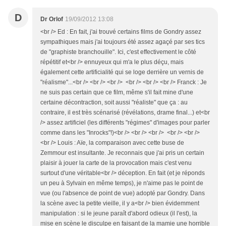
D
Dr Orlof
19/09/2012 13:08
<br /> Ed : En fait, j'ai trouvé certains films de Gondry assez
sympathiques mais j'ai toujours été assez agaçé par ses tics
de "graphiste branchouille". Ici, c'est effectivement le côté
répétitif et<br /> ennuyeux qui m'a le plus déçu, mais
également cette artificialité qui se loge derrière un vernis de
"réalisme"...<br /> <br /> <br /> <br /> <br /> <br /> Franck : Je
ne suis pas certain que ce film, même s'il fait mine d'une
certaine décontraction, soit aussi "réaliste" que ça : au
contraire, il est très scénarisé (révélations, drame final...) et<br
/> assez artificiel (les différents "régimes" d'images pour parler
comme dans les "Inrocks"!)<br /> <br /> <br /> <br /> <br />
<br /> Louis : Aïe, la comparaison avec cette buse de
Zemmour est insultante. Je reconnais que j'ai pris un certain
plaisir à jouer la carte de la provocation mais c'est venu
surtout d'une véritable<br /> déception. En fait (et je réponds
un peu à Sylvain en même temps), je n'aime pas le point de
vue (ou l'absence de point de vue) adopté par Gondry. Dans
la scène avec la petite vieille, il y a<br /> bien évidemment
manipulation : si le jeune paraît d'abord odieux (il l'est), la
mise en scène le disculpe en faisant de la mamie une horrible