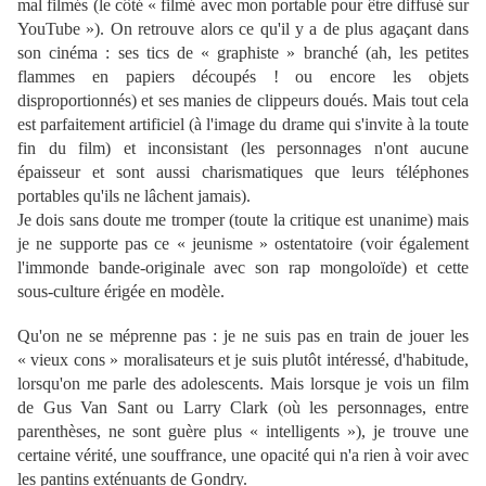
mal filmés (le côté « filmé avec mon portable pour être diffusé sur
YouTube »). On retrouve alors ce qu'il y a de plus agaçant dans
son cinéma : ses tics de « graphiste » branché (ah, les petites
flammes en papiers découpés ! ou encore les objets
disproportionnés) et ses manies de clippeurs doués. Mais tout cela
est parfaitement artificiel (à l'image du drame qui s'invite à la toute
fin du film) et inconsistant (les personnages n'ont aucune
épaisseur et sont aussi charismatiques que leurs téléphones
portables qu'ils ne lâchent jamais).
Je dois sans doute me tromper (toute la critique est unanime) mais
je ne supporte pas ce « jeunisme » ostentatoire (voir également
l'immonde bande-originale avec son rap mongoloïde) et cette
sous-culture érigée en modèle.
Qu'on ne se méprenne pas : je ne suis pas en train de jouer les
« vieux cons » moralisateurs et je suis plutôt intéressé, d'habitude,
lorsqu'on me parle des adolescents. Mais lorsque je vois un film
de Gus Van Sant ou Larry Clark (où les personnages, entre
parenthèses, ne sont guère plus « intelligents »), je trouve une
certaine vérité, une souffrance, une opacité qui n'a rien à voir avec
les pantins exténuants de Gondry.