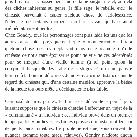
plus fins mais ils possédaient une certaine singularité et, au-delà
des clichés inhérents au genre (la fille sage, le rebelle, etc.), le
cinéaste parvenait à capter quelque chose de l'adolescence,
l'intensité de certains moments dont on savait qu'ils seraient
irrémédiablement perdus.
Chez Gondry, tous les personnages sont plus laids les uns que les
autres, aussi bien physiquement que « moralement ». Il y a
quelque chose de très déplaisant dans cette manière qu'a le
cinéaste de nous faire épouser le point de vue de ces décérébrés
pour se moquer d'une vieille femme (à tel point qu'on la
comprend lorsqu'elle les traite de « singes ») ou d'un pauvre
homme à la bouche déformée. Je ne vois aucune distance dans le
regard du cinéaste qui, d'une certaine manière, approuve la bêtise
de la meute toujours prête à déchiqueter le plus faible.
Composé de trois parties, le film se « dépeuple » peu à peu,
laissant supposer que le cinéaste cherche à effectuer un trajet de la
« communauté » à l'individu ; cet individu broyé dans un premier
temps par les « bullies », les brutes épaisses qui instaurent leur loi
de petits caïds minables. Le problème est que, sous couvert de
nuances (somme toute assez relatives), Gondry n'adopte aucun