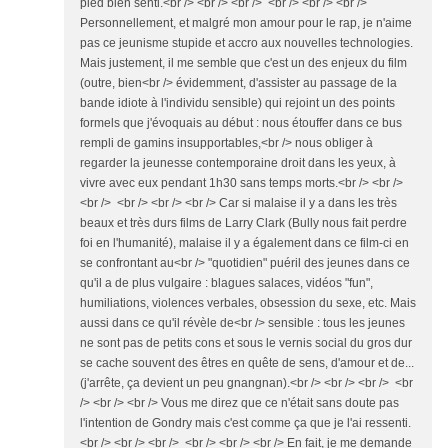
pied bien senti.<br /> <br /> <br /> <br /> <br /> <br />
Personnellement, et malgré mon amour pour le rap, je n'aime
pas ce jeunisme stupide et accro aux nouvelles technologies.
Mais justement, il me semble que c'est un des enjeux du film
(outre, bien<br /> évidemment, d'assister au passage de la
bande idiote à l'individu sensible) qui rejoint un des points
formels que j'évoquais au début : nous étouffer dans ce bus
rempli de gamins insupportables,<br /> nous obliger à
regarder la jeunesse contemporaine droit dans les yeux, à
vivre avec eux pendant 1h30 sans temps morts.<br /> <br />
<br /> <br /> <br /> <br /> Car si malaise il y a dans les très
beaux et très durs films de Larry Clark (Bully nous fait perdre
foi en l'humanité), malaise il y a également dans ce film-ci en
se confrontant au<br /> "quotidien" puéril des jeunes dans ce
qu'il a de plus vulgaire : blagues salaces, vidéos "fun",
humiliations, violences verbales, obsession du sexe, etc. Mais
aussi dans ce qu'il révèle de<br /> sensible : tous les jeunes
ne sont pas de petits cons et sous le vernis social du gros dur
se cache souvent des êtres en quête de sens, d'amour et de...
(j'arrête, ça devient un peu gnangnan).<br /> <br /> <br /> <br
/> <br /> <br /> Vous me direz que ce n'était sans doute pas
l'intention de Gondry mais c'est comme ça que je l'ai ressenti.
<br /> <br /> <br /> <br /> <br /> <br /> En fait, je me demande