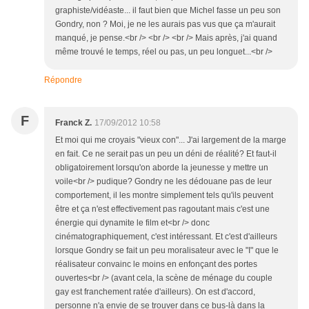
graphiste/vidéaste... il faut bien que Michel fasse un peu son
Gondry, non ? Moi, je ne les aurais pas vus que ça m'aurait
manqué, je pense.<br /> <br /> <br /> Mais après, j'ai quand
même trouvé le temps, réel ou pas, un peu longuet...<br />
Répondre
F
Franck Z.
17/09/2012 10:58
Et moi qui me croyais "vieux con"... J'ai largement de la marge
en fait. Ce ne serait pas un peu un déni de réalité? Et faut-il
obligatoirement lorsqu'on aborde la jeunesse y mettre un
voile<br /> pudique? Gondry ne les dédouane pas de leur
comportement, il les montre simplement tels qu'ils peuvent
être et ça n'est effectivement pas ragoutant mais c'est une
énergie qui dynamite le film et<br /> donc
cinématographiquement, c'est intéressant. Et c'est d'ailleurs
lorsque Gondry se fait un peu moralisateur avec le "I" que le
réalisateur convainc le moins en enfonçant des portes
ouvertes<br /> (avant cela, la scène de ménage du couple
gay est franchement ratée d'ailleurs). On est d'accord,
personne n'a envie de se trouver dans ce bus-là dans la