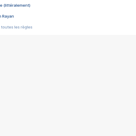
e (littéralement)
im Rayan
 toutes les règles
s les jeux vidéo
us choquant de Rockstar ? - Le scandale BULLY
e plus moche de Steam
du RÊVE tourne au CAUCHEMAR
pendant 8 heures
it… à tort
umiliés par un jeu vidéo
ire - Final Fantasy 8
ti un empire - Age of Empires