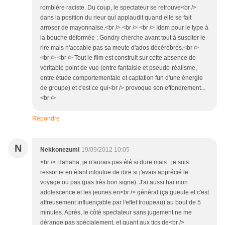
rombière raciste. Du coup, le spectateur se retrouve<br />
dans la position du rieur qui applaudit quand elle se fait
arroser de mayonnaise.<br /> <br /> <br /> Idem pour le type à
la bouche déformée : Gondry cherche avant tout à susciter le
rire mais n'accable pas sa meute d'ados décérébrés.<br />
<br /> <br /> Tout le film est construit sur cette absence de
véritable point de vue (entre fantaisie et pseudo-réalisme,
entre étude comportementale et captation fun d'une énergie
de groupe) et c'est ce qui<br /> provoque son effondrement...
<br />
Répondre
N
Nekkonezumi
19/09/2012 10:05
<br /> Hahaha, je n'aurais pas été si dure mais : je suis
ressortie en étant infoutue de dire si j'avais apprécié le
voyage ou pas (pas très bon signe). J'ai aussi haï mon
adolescence et les jeunes en<br /> général (ça gueule et c'est
affreusement influençable par l'effet troupeau) au bout de 5
minutes. Après, le côté spectateur sans jugement ne me
dérange pas spécialement, et quant aux tics de<br />