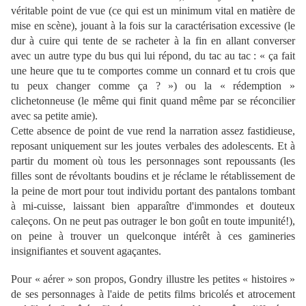
véritable point de vue (ce qui est un minimum vital en matière de
mise en scène), jouant à la fois sur la caractérisation excessive (le
dur à cuire qui tente de se racheter à la fin en allant converser
avec un autre type du bus qui lui répond, du tac au tac : « ça fait
une heure que tu te comportes comme un connard et tu crois que
tu peux changer comme ça ? ») ou la « rédemption »
clichetonneuse (le même qui finit quand même par se réconcilier
avec sa petite amie).
Cette absence de point de vue rend la narration assez fastidieuse,
reposant uniquement sur les joutes verbales des adolescents. Et à
partir du moment où tous les personnages sont repoussants (les
filles sont de révoltants boudins et je réclame le rétablissement de
la peine de mort pour tout individu portant des pantalons tombant
à mi-cuisse, laissant bien apparaître d'immondes et douteux
caleçons. On ne peut pas outrager le bon goût en toute impunité!),
on peine à trouver un quelconque intérêt à ces gamineries
insignifiantes et souvent agaçantes.
Pour « aérer » son propos, Gondry illustre les petites « histoires »
de ses personnages à l'aide de petits films bricolés et atrocement