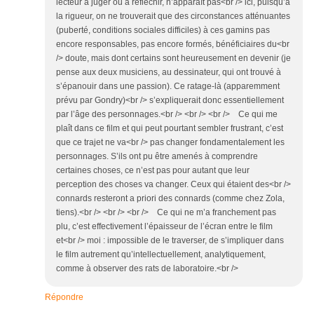
lecteur à juger ou à réfléchir, n’apparaît pas<br /> ici, puisqu’a
la rigueur, on ne trouverait que des circonstances atténuantes
(puberté, conditions sociales difficiles) à ces gamins pas
encore responsables, pas encore formés, bénéficiaires du<br
/> doute, mais dont certains sont heureusement en devenir (je
pense aux deux musiciens, au dessinateur, qui ont trouvé à
s’épanouir dans une passion). Ce ratage-là (apparemment
prévu par Gondry)<br /> s’expliquerait donc essentiellement
par l’âge des personnages.<br /> <br /> <br /> Ce qui me
plaît dans ce film et qui peut pourtant sembler frustrant, c’est
que ce trajet ne va<br /> pas changer fondamentalement les
personnages. S’ils ont pu être amenés à comprendre
certaines choses, ce n’est pas pour autant que leur
perception des choses va changer. Ceux qui étaient des<br />
connards resteront a priori des connards (comme chez Zola,
tiens).<br /> <br /> <br /> Ce qui ne m’a franchement pas
plu, c’est effectivement l’épaisseur de l’écran entre le film
et<br /> moi : impossible de le traverser, de s’impliquer dans
le film autrement qu’intellectuellement, analytiquement,
comme à observer des rats de laboratoire.<br />
Répondre