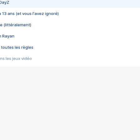
 DayZ
 a 13 ans (et vous l'avez ignoré)
e (littéralement)
im Rayan
 toutes les règles
s les jeux vidéo
us choquant de Rockstar ? - Le scandale BULLY
e plus moche de Steam
du RÊVE tourne au CAUCHEMAR
pendant 8 heures
it… à tort
umiliés par un jeu vidéo
ire - Final Fantasy 8