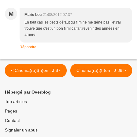
M
Marie Lou
21/08/2012 07:37
En tout cas les petits défaut du film ne me gêne pas ! et j'ai
trouvé que c'est un bon film! ca fait revenir des années en
arrière
Répondre
< Cinéma(ra)t(h)on : J-87
Cinéma(ra)t(h)on : J-88 >
Hébergé par Overblog
Top articles
Pages
Contact
Signaler un abus