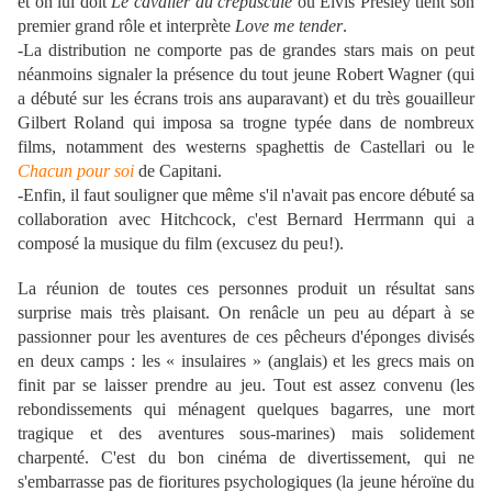
et on lui doit
Le cavalier du crépuscule
où Elvis Presley tient son
premier grand rôle et interprète
Love me tender
.
-La distribution ne comporte pas de grandes stars mais on peut
néanmoins signaler la présence du tout jeune Robert Wagner (qui
a débuté sur les écrans trois ans auparavant) et du très gouailleur
Gilbert Roland qui imposa sa trogne typée dans de nombreux
films, notamment des westerns spaghettis de Castellari ou le
Chacun pour soi
de Capitani.
-Enfin, il faut souligner que même s'il n'avait pas encore débuté sa
collaboration avec Hitchcock, c'est Bernard Herrmann qui a
composé la musique du film (excusez du peu!).
La réunion de toutes ces personnes produit un résultat sans
surprise mais très plaisant. On renâcle un peu au départ à se
passionner pour les aventures de ces pêcheurs d'éponges divisés
en deux camps : les « insulaires » (anglais) et les grecs mais on
finit par se laisser prendre au jeu. Tout est assez convenu (les
rebondissements qui ménagent quelques bagarres, une mort
tragique et des aventures sous-marines) mais solidement
charpenté. C'est du bon cinéma de divertissement, qui ne
s'embarrasse pas de fioritures psychologiques (la jeune héroïne du