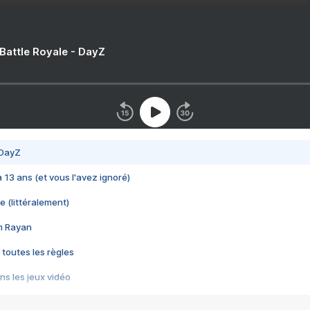
 Battle Royale - DayZ
 DayZ
 a 13 ans (et vous l'avez ignoré)
e (littéralement)
im Rayan
 toutes les règles
s les jeux vidéo
us choquant de Rockstar ? - Le scandale BULLY