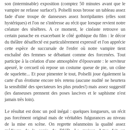
son (interminable) exposition (comptez 50 minutes avant que le
vampire ne refasse surface!). Polselli nous brosse un tableau assez
fade d'une troupe de danseuses assez horripilantes (elles sont
hystériques) et l'on ne s'intéresse au récit que lorsque revient notre
créature des ténèbres. A ce moment, le cinéaste retrouve un
certain panache en exacerbant le côté gothique du film : le décor
du théâtre désaffecté est particulièrement expressif et l'on apprécie
cette espèce de succursale de l'enfer où notre vampire tient
enchaîné des femmes se débattant comme des forcenées. Tout
participe à la création d'une atmosphère d'épouvante : le serviteur
apeuré, le cercueil où repose un costume queue de pie, un crâne
de squelette... Et pour pimenter le tout, Polselli joue également la
carte d'un érotisme encore très retenu (aucune nudité ne heurtera
la sensibilité des spectateurs les plus prudes!) mais assez suggestif
(les danseuses prennent des poses lascives et le saphisme n'est
jamais très loin).
Le résultat est donc un poil inégal : quelques longueurs, un récit
pas forcément original mais de véritables fulgurances au niveau
de la mise en scène. On regrette néanmoins la qualité assez