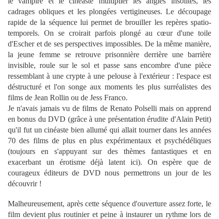
le vampire et le cinéaste multiplier les angles insolites, les
cadrages obliques et les plongées vertigineuses. Le découpage
rapide de la séquence lui permet de brouiller les repères spatio-
temporels. On se croirait parfois plongé au cœur d'une toile
d'Escher et de ses perspectives impossibles. De la même manière,
la jeune femme se retrouve prisonnière derrière une barrière
invisible, roule sur le sol et passe sans encombre d'une pièce
ressemblant à une crypte à une pelouse à l'extérieur : l'espace est
déstructuré et l'on songe aux moments les plus surréalistes des
films de Jean Rollin ou de Jess Franco.
Je n'avais jamais vu de films de Renato Polselli mais on apprend
en bonus du DVD (grâce à une présentation érudite d'Alain Petit)
qu'il fut un cinéaste bien allumé qui allait tourner dans les années
70 des films de plus en plus expérimentaux et psychédéliques
(toujours en s'appuyant sur des thèmes fantastiques et en
exacerbant un érotisme déjà latent ici). On espère que de
courageux éditeurs de DVD nous permettrons un jour de les
découvrir !
Malheureusement, après cette séquence d'ouverture assez forte, le
film devient plus routinier et peine à instaurer un rythme lors de