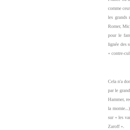
comme ceu
les grands 
Romer, Mich
pour le fant
lignée des s
« contre-cul
Cela n'a do
par le grand
Hammer, red
la momie...)
sur « les v
Zaroff ».