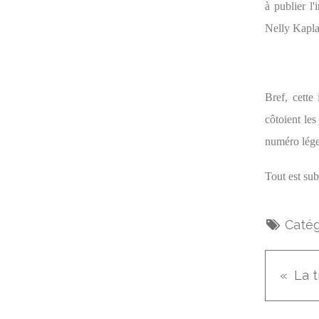
à publier l'
Nelly Kapla
Bref, cette
côtoient les
numéro lég
Tout est sub
Catég
La t