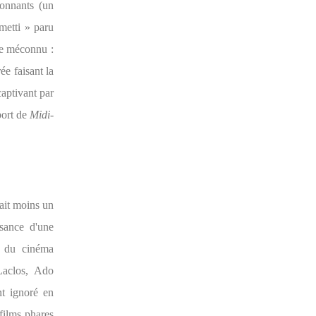
ionnants (un
metti » paru
ge méconnu :
e faisant la
captivant par
port de
Midi-
ait moins un
ssance d'une
is du cinéma
 Laclos, Ado
nt ignoré en
films phares