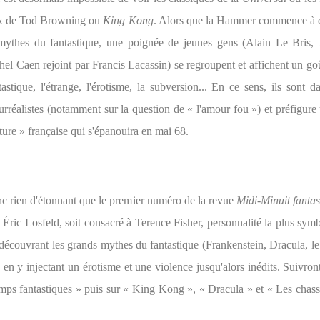
x de Tod Browning ou
King Kong
. Alors que la Hammer commence à 
mythes du fantastique, une poignée de jeunes gens (Alain Le Bris,
el Caen rejoint par Francis Lacassin) se regroupent et affichent un g
astique, l'étrange, l'érotisme, la subversion... En ce sens, ils sont d
urréalistes (notamment sur la question de « l'amour fou ») et préfigure
ture » française qui s'épanouira en mai 68.
nc rien d'étonnant que le premier numéro de la revue
Midi-Minuit fantas
 Éric Losfeld, soit consacré à Terence Fisher, personnalité la plus sym
écouvrant les grands mythes du fantastique (Frankenstein, Dracula, le
 en y injectant un érotisme et une violence jusqu'alors inédits. Suivr
amps fantastiques » puis sur « King Kong », « Dracula » et « Les chas