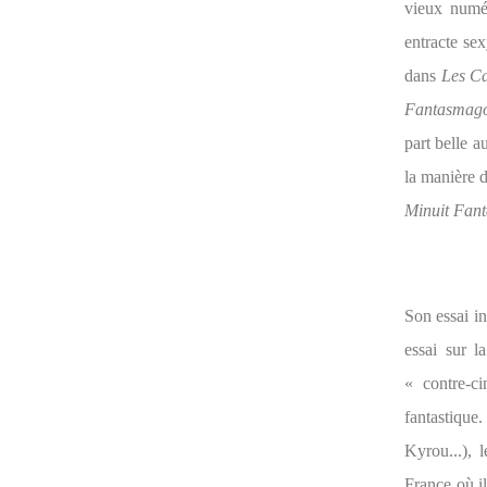
vieux numér
entracte se
dans
Les Ca
Fantasmago
part belle a
la manière d
Minuit Fant
Son essai in
essai sur l
« contre-ci
fantastique
Kyrou...), 
France où il