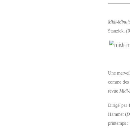
Midi-Minui
Stanzick. (
Une merveill
comme des p
revue
Midi-
Dirigé par 
Hammer (
D
printemps : 