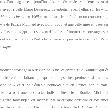
os d'un magazine aujourd'hui disparu. Outre des suppléments pass
xy avec la belle Marie Devereux, un entretien avec Fellini sur les « fu
hiers du cinéma
en 1965 et un bel article de fond sur un court-métra
rie
de Patrice Molinard avec Edith Scob) et une belle mise en page aéré
ux illustrations (qui sont souvent d'une beauté inouïe) ; cet ouvrage est 
ont Nicolas Stanczick l'introduit et remet en perspective ce que fut l'ap
astique
.
troductif prolonge la réflexion de
Dans les griffes de la Hammer
qui ét
a célèbre firme britannique qu'une analyse très pertinente de la nai
néphilie » et d'une véritable contre-culture en France par le bia
. Mis à part quelques fortes individualités (Jean Boullet, Michel
le genre fantastique est méprisé par la critique officielle et totaleme
 est désormais impossible de voir les classiques de la
Universal
ou les 