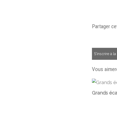
Partager cet
S'inscrire à l
Vous aimere
Grands éca