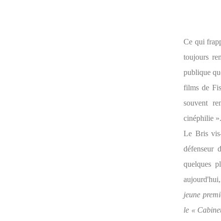
Ce qui frapp
toujours re
publique que
films de Fi
souvent re
cinéphilie »
Le Bris vis
défenseur d
quelques p
aujourd'hui
jeune premiè
le « Cabine