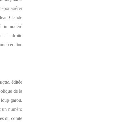
dépoussiérer
 Jean-Claude
oût immodéré
ans la droite
 une certaine
tique
, éditée
bolique de la
 loup-garou,
ont un numéro
ses du comte