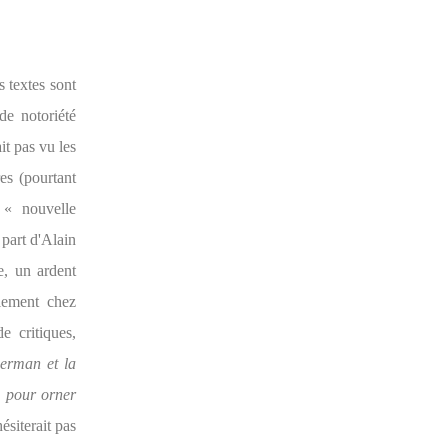
s textes sont
de notoriété
it pas vu les
es (pourtant
 « nouvelle
 part d'Alain
e, un ardent
alement chez
 critiques,
erman et la
r, pour orner
ésiterait pas