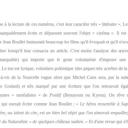
e à la lecture de ces numéros, c'est leur caractère très « littéraire ». Le
marquablement écrits et dépassent souvent l'objet « cinéma ». Il est 
 Jean Boullet fantasmait beaucoup les films qu'il évoquait et qu'il n'ava
sher lorsqu'il leur consacra un article. C'est moins l'analyse des œuvr
marquable) qui importe que le geste volontariste d'imposer une
. Le ton est lyrique, volontiers polémique (des piques très acerbes de la
-à-vis de la Nouvelle vague alors que Michel Caen sera, par la suit
e Godard) et très marqué par une écriture que l'on retrouvait ég
lumes « surréalistes » de
Positif
(Benayoun ou Kyrou). On rêve de
, qui oserait écrire comme Jean Boullet : «
Le héros ressemble à Sup
re, au talent de cire, est un bien bel objet que l'on aimerait empaille
t du Naturaliste » de quelques château sadien.
» Et d'une revue qui n'h