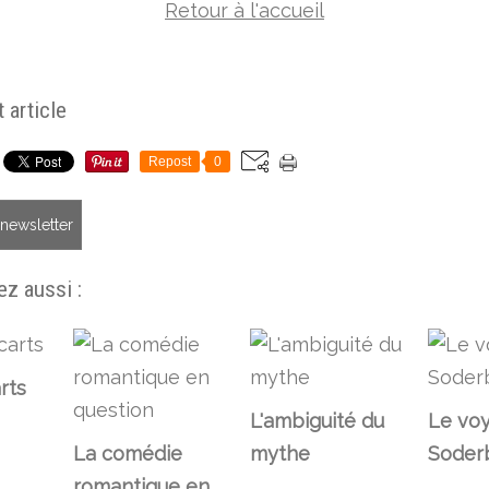
Retour à l'accueil
 article
Repost
0
a newsletter
z aussi :
rts
L'ambiguité du
Le vo
La comédie
mythe
Soder
romantique en