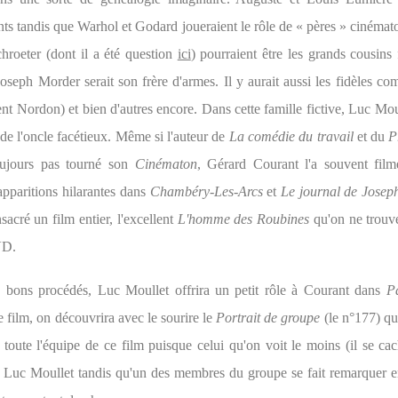
nts tandis que Warhol et Godard joueraient le rôle de « pères » cinémat
chroeter (dont il a été question
ici
) pourraient être les grands cousins
Joseph Morder serait son frère d'armes. Il y aurait aussi les fidèles c
nt Nordon) et bien d'autres encore. Dans cette famille fictive, Luc Mou
e de l'oncle facétieux. Même si l'auteur de
La comédie du travail
et du
P
ujours pas tourné son
Cinématon
, Gérard Courant l'a souvent fil
apparitions hilarantes dans
Chambéry-Les-Arcs
et
Le journal de Jose
acré un film entier, l'excellent
L'homme des Roubines
qu'on ne trouv
VD.
bons procédés, Luc Moullet offrira un petit rôle à Courant dans
Pa
 film, on découvrira avec le sourire le
Portrait de groupe
(le n°177) qu
 toute l'équipe de ce film puisque celui qu'on voit le moins (il se ca
.. Luc Moullet tandis qu'un des membres du groupe se fait remarquer e