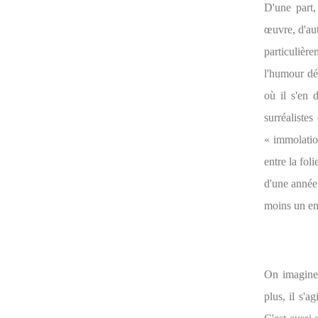
D'une part,
œuvre, d'au
particulière
l'humour dé
où il s'en 
surréalistes
« immolatio
entre la fol
d'une année 
moins un ens
On imagine 
plus, il s'a