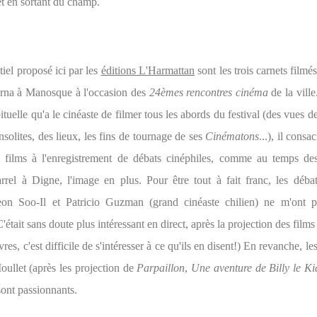
et en sortant du champ.
tiel proposé ici par les
éditions L'Harmattan
sont les trois carnets film
rna à Manosque à l'occasion des
24èmes rencontres cinéma
de la ville
tuelle qu'a le cinéaste de filmer tous les abords du festival (des vues
insolites, des lieux, les fins de tournage de ses
Cinématons
...), il consac
s films à l'enregistrement de débats cinéphiles, comme au temps de
rrel à Digne, l'image en plus. Pour être tout à fait franc, les déba
eon Soo-Il et Patricio Guzman (grand cinéaste chilien) ne m'ont p
'était sans doute plus intéressant en direct, après la projection des films
res, c'est difficile de s'intéresser à ce qu'ils en disent!) En revanche, les
ullet (après les projection de
Parpaillon
,
Une aventure de Billy le Ki
sont passionnants.