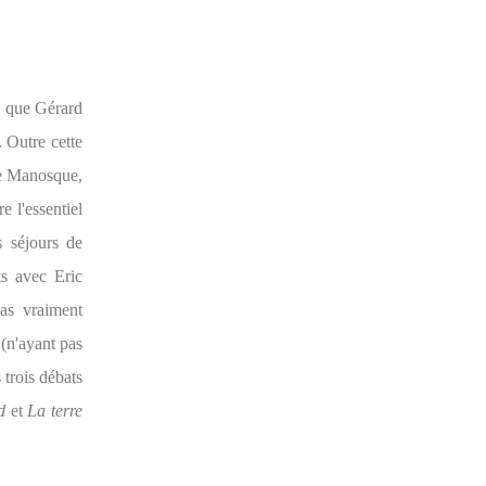
és que Gérard
. Outre cette
 de Manosque,
re l'essentiel
s séjours de
ts avec Eric
as vraiment
 (n'ayant pas
 trois débats
d
et
La terre