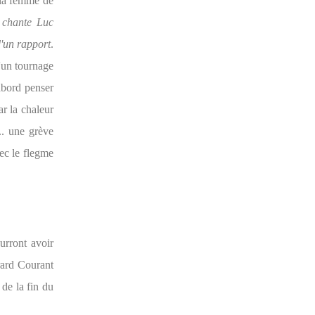
c la femme de
o chante Luc
'un rapport
.
d'un tournage
'abord penser
ar la chaleur
.. une grève
ec le flegme
urront avoir
rard Courant
 de la fin du