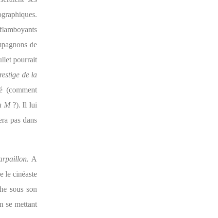
ographiques.
 flamboyants
ompagnons de
llet pourrait
restige de la
mé (comment
ph M
?). Il lui
era pas dans
rpaillon.
A
e le cinéaste
che sous son
n se mettant