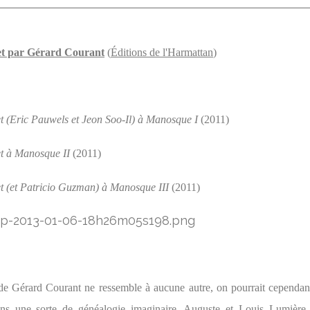
t par Gérard Courant
(
Éditions de l'Harmattan
)
t (Eric Pauwels et Jeon Soo-Il) à Manosque I
(2011)
t à Manosque II
(2011)
t (et Patricio Guzman) à Manosque III
(2011)
de Gérard Courant ne ressemble à aucune autre, on pourrait cependan
dans une sorte de généalogie imaginaire. Auguste et Louis Lumière 