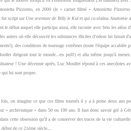
ce qui le motive lorsqu'il va s'entretenir longuement (50 minutes) ave
tonietta Pizzorno, en 2000 (le « carnet filmé »
Antonietta Pizzorn
i fut script sur
Une aventure de Billy le Kid
et qui co-réalisa
Anatomie d
t le débat auquel elle participa aussi, elle raconte avec brio les aléas 
s autres où elle découvrit les substances illicites (l'odeur lui faisait d
ents!), des conditions de tournage extrêmes (toute l'équipe accablée p
oullet dirigeait tout le monde...en pull!) et alla même jusqu'à mener.
éalisateur ! Une décennie après, Luc Moullet répond à ces anecdotes av
e qui lui sont propre.
fois, on imagine ce que ces films tournés il y a à peine deux ans po
r « archivistique » dans 50 ou 100 ans. Il faut donc savoir gré à Gé
 dans cette obsession qu'il a de conserver des traces de la vie culturelle
 début de ce 21ème siècle...