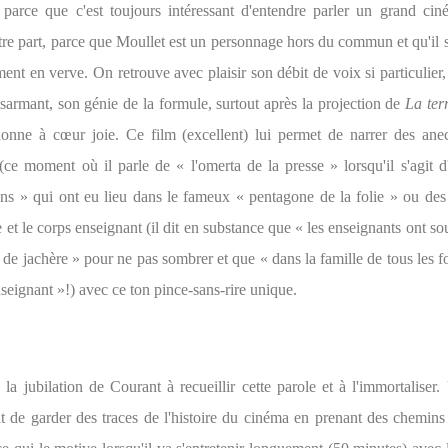
 parce que c'est toujours intéressant d'entendre parler un grand cin
tre part, parce que Moullet est un personnage hors du commun et qu'il s
ment en verve. On retrouve avec plaisir son débit de voix si particulier
sarmant, son génie de la formule, surtout après la projection de
La terr
donne à cœur joie. Ce film (excellent) lui permet de narrer des ane
 (ce moment où il parle de « l'omerta de la presse » lorsqu'il s'agit 
ns » qui ont eu lieu dans le fameux « pentagone de la folie » ou des 
ie et le corps enseignant (il dit en substance que « les enseignants ont s
de jachère » pour ne pas sombrer et que « dans la famille de tous les fo
eignant »!) avec ce ton pince-sans-rire unique.
la jubilation de Courant à recueillir cette parole et à l'immortaliser.
git de garder des traces de l'histoire du cinéma en prenant des chemins