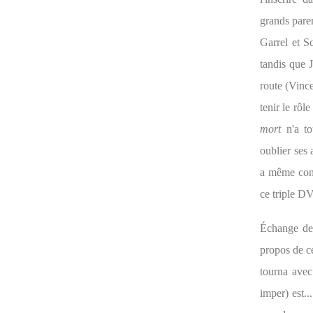
grands pare
Garrel et S
tandis que 
route (Vince
tenir le rôl
mort
n'a to
oublier ses 
a même cons
ce triple D
Échange de 
propos de ce
tourna avec
imper) est.