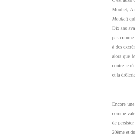
C'est aussi 
Moullet, An
Moullet
) qu
Dix ans avan
pas comme le
à des excrém
alors que M
contre le r
et la drôleri
Encore une 
comme valeu
de persister
20ème et du