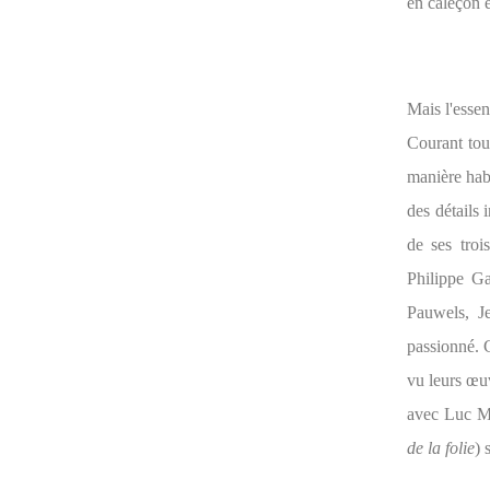
en caleçon 
Mais l'essen
Courant tou
manière habi
des détails 
de ses troi
Philippe Ga
Pauwels, J
passionné. C
vu leurs œuv
avec Luc Mo
de la folie
) 