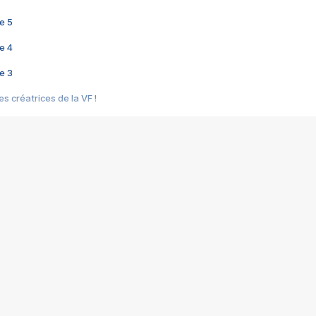
e 5
e 4
e 3
s créatrices de la VF !
e 2
e 1
e Mektoub My Love arrive enfin ! Rencontre avec Shaïn Boumedine et Sal
i : après Toni en famille
elle réalise le bouleversant Dites lui que je l'aime
ais ! Rencontre autour de Vie privée de Rebecca Zlotowski
 de Marguerite, Grave... Rencontre avec Ella Rumpf
 Les Rêveurs, un film intime sur la santé mentale