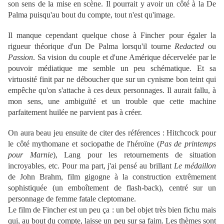
son sens de la mise en scène. Il pourrait y avoir un côté à la De
Palma puisqu'au bout du compte, tout n'est qu'image.
Il manque cependant quelque chose à Fincher pour égaler la
rigueur théorique d'un De Palma lorsqu'il tourne
Redacted
ou
Passion
. Sa vision du couple et d'une Amérique décervelée par le
pouvoir médiatique me semble un peu schématique. Et sa
virtuosité finit par ne déboucher que sur un cynisme bon teint qui
empêche qu'on s'attache à ces deux personnages. Il aurait fallu, à
mon sens, une ambiguïté et un trouble que cette machine
parfaitement huilée ne parvient pas à créer.
On aura beau jeu ensuite de citer des références : Hitchcock pour
le côté mythomane et sociopathe de l'héroïne (
Pas de printemps
pour Marnie
), Lang pour les retournements de situation
incroyables, etc. Pour ma part, j'ai pensé au brillant
Le médaillon
de John Brahm, film gigogne à la construction extrêmement
sophistiquée (un emboîtement de flash-back), centré sur un
personnage de femme fatale cleptomane.
Le film de Fincher est un peu ça : un bel objet très bien fichu mais
qui, au bout du compte, laisse un peu sur sa faim. Les thèmes sont