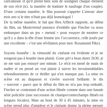
caricaturale et qu'il prend bien soin de souligner chaque élément
de son récit (ici, la manière de traduire le naufrage d'un couple).
D'une certaine manière, le film pourrait s'appeler
L'amour dure
trois ans
si le titre n'était pas déjà homologué !
De la même manière, le fait que Ben Affleck rapporte, au début
du film, un
Mastermind
annonce d'emblée que Fincher va nous
embarquer dans un jeu « mental » pour essayer de montrer ce
qu'il y a dans la tête d'une femme (en l’occurrence, celle jouée par
une excellente – c'est une révélation pour moi- Rosamund Pike).
Soyons honnête : la virtuosité du cinéaste est évidente et je ne
songerai pas à bouder mon plaisir.
Gone girl
a beau durer 2h30, je
ne me suis pas ennuyé une minute. Le récit est mené de main de
maître et on prend un vrai plaisir à suivre les invraisemblables
rebondissements de ce thriller qui n'en manque pas. La mise en
scène est au diapason et s'avère souvent brillante. Je dis
« souvent » parce que le début du film ne m'a pas trop emballé,
Fincher se contentant d'une action filmée comme dans une banale
série policière (une succession de champs/contrechamps filmés en
longues focales). Mais au bout de 30 à 45 minutes, la mise en
scène prend plus d'ampleur et le cinéaste donne la pleine mesure