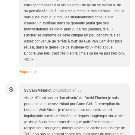
correspond assez à la vision simpliste qu'on se fait<br /> de
sa pensée réduite à une simple "critique des médias". Or tu le
sais aussi bien que moi, les situationnistes critiquaient
d'abord un système dans sa globalité plutôt que ses
manifestations les<br /> plus vulgaires (médias, télé...).
Fincher se contente de cette critique un peu caricaturale et
assez convenue (le "Prête à tout" de Gus Van Sant était plus
réussi, dans le genre) de ce système<br /> médiatique.
Encore une fois, c'est très bien fait mais ça ne va pas très loin.
<br />
Répondre
S
Sylvain Métafiot
24/10/2014 14:53
<br /> N'étant pas un "fan absolu" de David Fincher je suis
pourtant sortis assez ébloui par Gone Girl : à l'exception du
Loup de Wall Street, je n'avais pas vu une satire aussi
impitoyable sur<br /> l'Amérique depuis longtemps.<br /> <br
/> <br /> Sous des dehors d'intrigue policière classique
(disparition, soupçons, manipulation) se cache une charge de
TNT, non pas seulement contre les institutions du mariage et