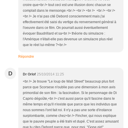
croire que<br /> tout ceci est une illusion donc chacun se
complait dans le mensonge.<br /> <br /> <br /> <br /> <br />
<br /> Je n'ai pas cité Debord consciemment mais j'ai
effectivement été saisi du vertige du renversement général à
l'oeuvre dans ce film. On pourrait aussi éventuellement
évoquer Baudrillard et sa<br /> théorie du simulacre :
l'Amérique n'était-elle pas devenue un simulacre plus réel
que le réel lui-même ?<br />
Répondre
D
Dr Orlof
25/10/2014 11:25
<br /> Je trouve "Le loup de Wall Street" beaucoup plus fort
parce que Scorsese n'oublie pas une dimension à mon avis
primordial de son film : la fascination. Si le personnage de Di
Caprio dégoûte,<br /> c'est aussi parce qu'il fascine dans le
même temps et qu'il n'existe que parce que les individus que
nous sommes l'ont fait roi. Il n'y a pas une sorte d'instance
surplombante, comme chez<br /> Fincher, qui nous explique
que le pauvre peuple a été trahi et dupé. C'est assez amusant
que tu cites Debord parce que, pour moi, "Gone girl"