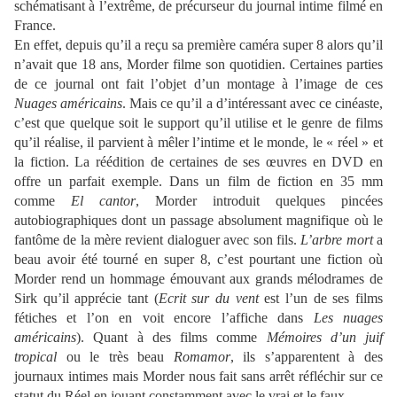
schématisant à l’extrême, de précurseur du journal intime filmé en
France.
En effet, depuis qu’il a reçu sa première caméra super 8 alors qu’il
n’avait que 18 ans, Morder filme son quotidien. Certaines parties
de ce journal ont fait l’objet d’un montage à l’image de ces
Nuages américains
. Mais ce qu’il a d’intéressant avec ce cinéaste,
c’est que quelque soit le support qu’il utilise et le genre de films
qu’il réalise, il parvient à mêler l’intime et le monde, le « réel » et
la fiction. La réédition de certaines de ses œuvres en DVD en
offre un parfait exemple. Dans un film de fiction en 35 mm
comme
El cantor
, Morder introduit quelques pincées
autobiographiques dont un passage absolument magnifique où le
fantôme de la mère revient dialoguer avec son fils.
L’arbre mort
a
beau avoir été tourné en super 8, c’est pourtant une fiction où
Morder rend un hommage émouvant aux grands mélodrames de
Sirk qu’il apprécie tant (
Ecrit sur du vent
est l’un de ses films
fétiches et l’on en voit encore l’affiche dans
Les nuages
américains
). Quant à des films comme
Mémoires d’un juif
tropical
ou le très beau
Romamor
, ils s’apparentent à des
journaux intimes mais Morder nous fait sans arrêt réfléchir sur ce
statut du Réel en jouant constamment avec le vrai et le faux.