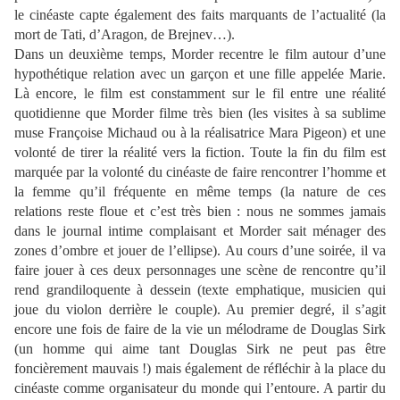
le cinéaste capte également des faits marquants de l’actualité (la
mort de Tati, d’Aragon, de Brejnev…).
Dans un deuxième temps, Morder recentre le film autour d’une
hypothétique relation avec un garçon et une fille appelée Marie.
Là encore, le film est constamment sur le fil entre une réalité
quotidienne que Morder filme très bien (les visites à sa sublime
muse Françoise Michaud ou à la réalisatrice Mara Pigeon) et une
volonté de tirer la réalité vers la fiction. Toute la fin du film est
marquée par la volonté du cinéaste de faire rencontrer l’homme et
la femme qu’il fréquente en même temps (la nature de ces
relations reste floue et c’est très bien : nous ne sommes jamais
dans le journal intime complaisant et Morder sait ménager des
zones d’ombre et jouer de l’ellipse). Au cours d’une soirée, il va
faire jouer à ces deux personnages une scène de rencontre qu’il
rend grandiloquente à dessein (texte emphatique, musicien qui
joue du violon derrière le couple). Au premier degré, il s’agit
encore une fois de faire de la vie un mélodrame de Douglas Sirk
(un homme qui aime tant Douglas Sirk ne peut pas être
foncièrement mauvais !) mais également de réfléchir à la place du
cinéaste comme organisateur du monde qui l’entoure. A partir du