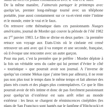
De la même manière,
J’aimerais partager le printemps avec
quelqu’un
, premier long-métrage tourné avec un téléphone
portable, joue aussi constamment sur ce va-et-vient entre l’intime
et le monde, entre le vrai et le faux.
On retrouve cette thématique dans ces passionnants
Nuages
américains
, journal de Morder qui couvre la période de l’été 1982
er
au 1
janvier 1983. Le film se divise en deux parties : la première
retrace son voyage aux Etats-Unis où le cinéaste est censé
retrouver un ami avec qui il va rompre et une seconde, française,
où il évoque une rencontre avec un autre garçon.
Pour ma part, c’est la première que je préfère : Morder déploie à
la fois un véritable sens du cadre qui lui permet d’éviter le côté
« touristique » que pourrait avoir son journal. A l’inverse de
quelqu’un comme Mekas (que j’aime bien par ailleurs), il ne reste
pas non plus tout le temps dans le même tempo et fait alterner des
plans très courts et des plages plus contemplatives. Ce que le film
pourrait avoir de très intime et donc de pas forcément passionnant
pour quelqu’un d’extérieur est sans arrêt relier au monde
extérieur : les lieux se chargent de réminiscences cinéphiles (les
plans de San Francisco sont hantés par le fantôme d’Hitchcock) et