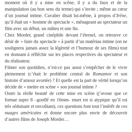
moment où il y a mise en scène, il y a du faux et de la
manipulation (au bon sens du terme) qui s’invite ; même au cœur
d’un journal intime. Cavalier disait lui-même, à propos d’
Irène
,
qu’il était un « homme de spectacle », ménageant au spectateur un
film avec un début, un milieu et une fin.
Chez Morder, grand cinéphile devant l’éternel, on retrouve ce
désir de « faire du spectacle » à partir d’un matériau intime (on ne
soulignera jamais assez la légèreté et l’humour de ses films) tout
en donnant à réfléchir sur les places respectives du spectateur et
du réalisateur.
Filmer son quotidien, n’est-ce pas aussi s’empêcher de le vivre
pleinement (c’était le problème central de
Romamor
et son
histoire d’amour avortée) ? Et quelle est la part de vérité lorsqu’on
décide de « mettre en scène » son journal intime ?
Outre la réelle beauté de cette mise en scène (j’avoue que ce
format super 8 –gonflé en 16mm- muet est si atypique qu’il est
très séduisant et envoûtant), ces questions font tout l’intérêt de ces
nuages américains
et donne encore plus envie de découvrir
d’autres films de Joseph Morder…