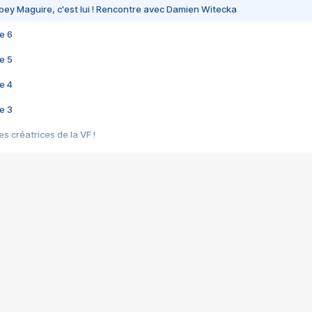
bey Maguire, c'est lui ! Rencontre avec Damien Witecka
e 6
e 5
e 4
e 3
s créatrices de la VF !
e 2
e 1
e Mektoub My Love arrive enfin ! Rencontre avec Shaïn Boumedine et Sal
i : après Toni en famille
elle réalise le bouleversant Dites lui que je l'aime
ais ! Rencontre autour de Vie privée de Rebecca Zlotowski
 de Marguerite, Grave... Rencontre avec Ella Rumpf