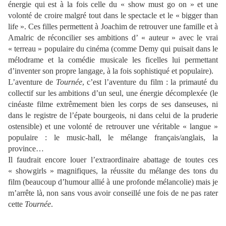
énergie qui est à la fois celle du « show must go on » et une
volonté de croire malgré tout dans le spectacle et le « bigger than
life ». Ces filles permettent à Joachim de retrouver une famille et à
Amalric de réconcilier ses ambitions d’ « auteur » avec le vrai
« terreau » populaire du cinéma (comme Demy qui puisait dans le
mélodrame et la comédie musicale les ficelles lui permettant
d’inventer son propre langage, à la fois sophistiqué et populaire).
L’aventure de
Tournée
, c’est l’aventure du film : la primauté du
collectif sur les ambitions d’un seul, une énergie décomplexée (le
cinéaste filme extrêmement bien les corps de ses danseuses, ni
dans le registre de l’épate bourgeois, ni dans celui de la pruderie
ostensible) et une volonté de retrouver une véritable « langue »
populaire : le music-hall, le mélange français/anglais, la
province…
Il faudrait encore louer l’extraordinaire abattage de toutes ces
« showgirls » magnifiques, la réussite du mélange des tons du
film (beaucoup d’humour allié à une profonde mélancolie) mais je
m’arrête là, non sans vous avoir conseillé une fois de ne pas rater
cette
Tournée
.