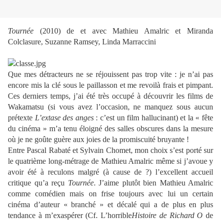
Tournée
(2010) de et avec Mathieu Amalric et Miranda
Colclasure, Suzanne Ramsey, Linda Marraccini
Que mes détracteurs ne se réjouissent pas trop vite : je n’ai pas
encore mis la clé sous le paillasson et me revoilà frais et pimpant.
Ces derniers temps, j’ai été très occupé à découvrir les films de
Wakamatsu (si vous avez l’occasion, ne manquez sous aucun
prétexte
L’extase des anges
: c’est un film hallucinant) et la « fête
du cinéma » m’a tenu éloigné des salles obscures dans la mesure
où je ne goûte guère aux joies de la promiscuité bruyante !
Entre Pascal Rabaté et Sylvain Chomet, mon choix s’est porté sur
le quatrième long-métrage de Mathieu Amalric même si j’avoue y
avoir été à reculons malgré (à cause de ?) l’excellent accueil
critique qu’a reçu
Tournée
. J’aime plutôt bien Mathieu Amalric
comme comédien mais on frise toujours avec lui un certain
cinéma d’auteur « branché » et décalé qui a de plus en plus
tendance à m’exaspérer (Cf. L’horrible
Histoire de Richard O
de