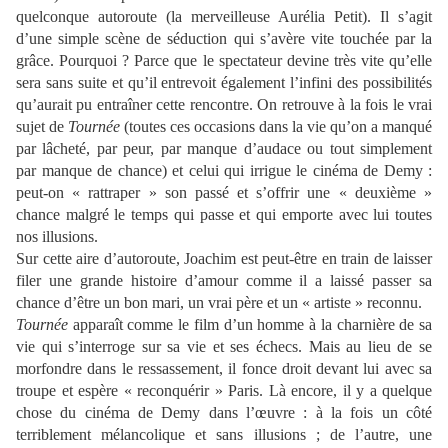
quelconque autoroute (la merveilleuse Aurélia Petit). Il s’agit
d’une simple scène de séduction qui s’avère vite touchée par la
grâce. Pourquoi ? Parce que le spectateur devine très vite qu’elle
sera sans suite et qu’il entrevoit également l’infini des possibilités
qu’aurait pu entraîner cette rencontre. On retrouve à la fois le vrai
sujet de
Tournée
(toutes ces occasions dans la vie qu’on a manqué
par lâcheté, par peur, par manque d’audace ou tout simplement
par manque de chance) et celui qui irrigue le cinéma de Demy :
peut-on « rattraper » son passé et s’offrir une « deuxième »
chance malgré le temps qui passe et qui emporte avec lui toutes
nos illusions.
Sur cette aire d’autoroute, Joachim est peut-être en train de laisser
filer une grande histoire d’amour comme il a laissé passer sa
chance d’être un bon mari, un vrai père et un « artiste » reconnu.
Tournée
apparaît comme le film d’un homme à la charnière de sa
vie qui s’interroge sur sa vie et ses échecs. Mais au lieu de se
morfondre dans le ressassement, il fonce droit devant lui avec sa
troupe et espère « reconquérir » Paris. Là encore, il y a quelque
chose du cinéma de Demy dans l’œuvre : à la fois un côté
terriblement mélancolique et sans illusions ; de l’autre, une