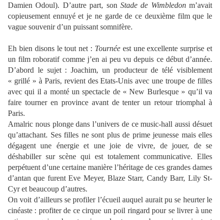
Damien Odoul). D’autre part, son
Stade de Wimbledon
m’avait
copieusement ennuyé et je ne garde de ce deuxième film que le
vague souvenir d’un puissant somnifère.
Eh bien disons le tout net :
Tournée
est une excellente surprise et
un film roboratif comme j’en ai peu vu depuis ce début d’année.
D’abord le sujet : Joachim, un producteur de télé visiblement
« grillé » à Paris, revient des Etats-Unis avec une troupe de filles
avec qui il a monté un spectacle de « New Burlesque » qu’il va
faire tourner en province avant de tenter un retour triomphal à
Paris.
Amalric nous plonge dans l’univers de ce music-hall aussi désuet
qu’attachant. Ses filles ne sont plus de prime jeunesse mais elles
dégagent une énergie et une joie de vivre, de jouer, de se
déshabiller sur scène qui est totalement communicative. Elles
perpétuent d’une certaine manière l’héritage de ces grandes dames
d’antan que furent Eve Meyer, Blaze Starr, Candy Barr, Lily St-
Cyr et beaucoup d’autres.
On voit d’ailleurs se profiler l’écueil auquel aurait pu se heurter le
cinéaste : profiter de ce cirque un poil ringard pour se livrer à une