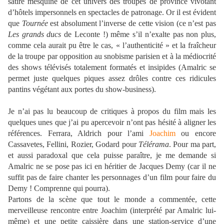
satire mesquine de cet univers des troupes de province vivotant
d’hôtels impersonnels en spectacles de patronage. Or il est évident
que
Tournée
est absolument l’inverse de cette vision (ce n’est pas
Les grands ducs
de Leconte !) même s’il n’exalte pas non plus,
comme cela aurait pu être le cas, « l’authenticité » et la fraîcheur
de la troupe par opposition au snobisme parisien et à la médiocrité
des shows télévisés totalement formatés et insipides (Amalric se
permet juste quelques piques assez drôles contre ces ridicules
pantins végétant aux portes du show-business).
Je n’ai pas lu beaucoup de critiques à propos du film mais les
quelques unes que j’ai pu apercevoir n’ont pas hésité à aligner les
références. Ferrara, Aldrich pour l’ami
Joachim
ou encore
Cassavetes, Fellini, Rozier, Godard pour
Télérama
. Pour ma part,
et aussi paradoxal que cela puisse paraître, je me demande si
Amalric ne se pose pas ici en héritier de Jacques Demy (car il ne
suffit pas de faire chanter les personnages d’un film pour faire du
Demy ! Comprenne qui pourra).
Partons de la scène que tout le monde a commentée, cette
merveilleuse rencontre entre Joachim (interprété par Amalric lui-
même) et une petite caissière dans une station-service d’une