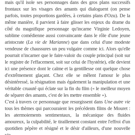
mais qu'il isole ses personnages dans des gros plans successifs
frontaux sur les visages des amants qui dialoguent (on pense
parfois, toutes proportions gardées, à certains plans d'Ozu). De la
même manière, il parvient à faire glisser les enjeux du drame du
côté du magnifique personnage qu'incarne Virginie Ledoyen,
sublime comédienne aussi convaincante dans le rôle d'une jeune
aristocrate (
La vie de Marianne
) que dans celui d'une modeste
vendeuse de chaussures un peu vulgaire comme ici. Alors qu'elle
pourrait n'incarner que le faire-valoir du couple principal (soit sur
le registre de l'effacement, soit sur celui de l'hystérie), elle devient
ici une présence dont le calme et la gentillesse ont quelque chose
d'extrêmement glaçant. Chez elle se mêlent l'amour le plus
désintéressé, la résignation mais également la manipulation et une
véritable cruauté qui éclate sur la fin du film (« le meilleur moyen
de séparer des amants, c'est de les mettre ensemble »).
C'est à travers ce personnage que resurgissent dans
Une autre vie
tous les thèmes qui parcouraient les précédents films de Mouret :
les atermoiements sentimentaux, la mécanique des fluides
amoureux, la culpabilité, le tiraillement constant entre l'effroi d'un
quotidien pépère et résigné et le désir d'ailleurs, d'une nouvelle
vie...