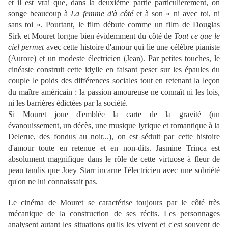
et il est vrai que, dans la deuxième partie particulièrement, on
songe beaucoup à
La femme d'à côté
et à son « ni avec toi, ni
sans toi ». Pourtant, le film débute comme un film de Douglas
Sirk et Mouret lorgne bien évidemment du côté de
Tout ce que le
ciel permet
avec cette histoire d'amour qui lie une célèbre pianiste
(Aurore) et un modeste électricien (Jean). Par petites touches, le
cinéaste construit cette idylle en faisant peser sur les épaules du
couple le poids des différences sociales tout en retenant la leçon
du maître américain : la passion amoureuse ne connaît ni les lois,
ni les barrières édictées par la société.
Si Mouret joue d'emblée la carte de la gravité (un
évanouissement, un décès, une musique lyrique et romantique à la
Delerue, des fondus au noir...), on est séduit par cette histoire
d'amour toute en retenue et en non-dits. Jasmine Trinca est
absolument magnifique dans le rôle de cette virtuose à fleur de
peau tandis que Joey Starr incarne l'électricien avec une sobriété
qu'on ne lui connaissait pas.
Le cinéma de Mouret se caractérise toujours par le côté très
mécanique de la construction de ses récits. Les personnages
analysent autant les situations qu'ils les vivent et c'est souvent de