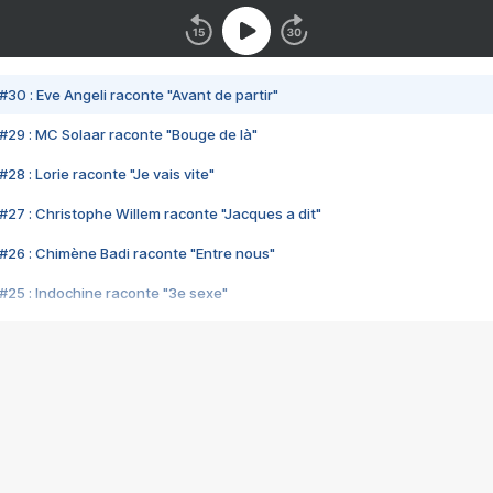
#30 : Eve Angeli raconte "Avant de partir"
#29 : MC Solaar raconte "Bouge de là"
28 : Lorie raconte "Je vais vite"
#27 : Christophe Willem raconte "Jacques a dit"
#26 : Chimène Badi raconte "Entre nous"
#25 : Indochine raconte "3e sexe"
#24 : Zaho raconte "C'est chelou"
#23 : Patrick Bruel raconte "Au café des délices"
#22 : Kyo raconte "Le chemin"
#21 : Nolwenn Leroy raconte "Cassé"
#20 : Patrick Hernandez raconte "Born to be alive"