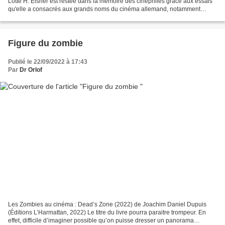
Lotte H. Eisner est restée dans la mémoire des cinéphiles grâce aux essais
qu'elle a consacrés aux grands noms du cinéma allemand, notamment
Murnau et Fritz Lang mais également...
Figure du zombie
Publié le 22/09/2022 à 17:43
Par
Dr Orlof
Les Zombies au cinéma : Dead’s Zone (2022) de Joachim Daniel Dupuis
(Éditions L’Harmattan, 2022) Le titre du livre pourra paraitre trompeur. En
effet, difficile d’imaginer possible qu’on puisse dresser un panorama