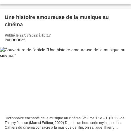
exhaustif du zombie au cinéma dans un...
Une histoire amoureuse de la musique au
cinéma
Publié le 22/08/2022 à 10:17
Par
Dr Orlof
Dictionnaire enchanté de la musique au cinéma. Volume 1 : A – F (2022) de
Thierry Jousse (Marest Editeur, 2022) Depuis un hors-série mythique des
Cahiers du cinéma consacré à la musique de film, on sait que Thierry