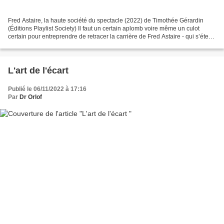
Fred Astaire, la haute société du spectacle (2022) de Timothée Gérardin
(Éditions Playlist Society) Il faut un certain aplomb voire même un culot
certain pour entreprendre de retracer la carrière de Fred Astaire - qui s’étend
tout de même sur près de...
L'art de l'écart
Publié le 06/11/2022 à 17:16
Par
Dr Orlof