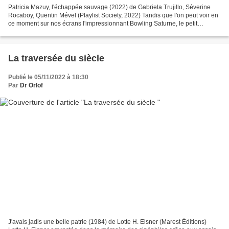
Patricia Mazuy, l'échappée sauvage (2022) de Gabriela Trujillo, Séverine
Rocaboy, Quentin Mével (Playlist Society, 2022) Tandis que l'on peut voir en
ce moment sur nos écrans l'impressionnant Bowling Saturne, le petit
ouvrage que les éditions Playlist...
La traversée du siècle
Publié le 05/11/2022 à 18:30
Par
Dr Orlof
J'avais jadis une belle patrie (1984) de Lotte H. Eisner (Marest Éditions)