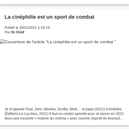
avoir reçu la Palme d’or à Cannes pour...
La cinéphilie est un sport de combat
Publié le 28/11/2021 à 18:19
Par
Dr Orlof
Je m’appelle Paul, John, Monika, Scottie, Mark… et papa (2021) d’Amédée
(Éditions Le Lys bleu, 2021) Il faut un certain aplomb pour se lancer en 2021
dans une nouvelle « histoire du cinéma » avec comme objectif de bousculer
les hiérarchies établies et...