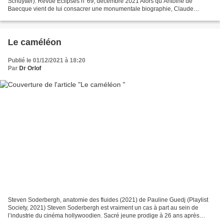
Schuytter). Revue Éclipses n°69, décembre 2021 Alors qu’Antoine de
Baecque vient de lui consacrer une monumentale biographie, Claude
Chabrol a également les honneurs de l’excellente...
Le caméléon
Publié le 01/12/2021 à 18:20
Par
Dr Orlof
Steven Soderbergh, anatomie des fluides (2021) de Pauline Guedj (Playlist
Society, 2021) Steven Soderbergh est vraiment un cas à part au sein de
l’industrie du cinéma hollywoodien. Sacré jeune prodige à 26 ans après