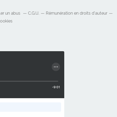
ler un abus
C.G.U.
Rémunération en droits d'auteur
cookies
-9:01