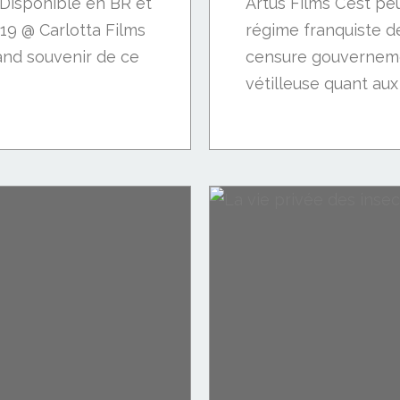
. Disponible en BR et
Artus Films C’est pe
019 @ Carlotta Films
régime franquiste de
and souvenir de ce
censure gouverneme
vétilleuse quant aux 