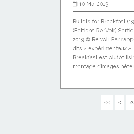
10 Mai 2019
Bullets for Breakfast (19
(Editions Re :Voir) Sort
2019 © Re:Voir Par rappo
dits « expérimentaux », 
Breakfast est plutôt lisibl
montage d’images hétéroc
1
<<
<
2