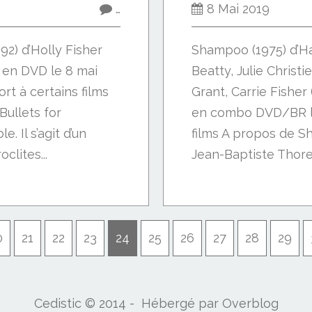
…
8 Mai 2019
92) d’Holly Fisher
Shampoo (1975) d’H
ie en DVD le 8 mai
Beatty, Julie Christ
rt à certains films
Grant, Carrie Fisher (
Bullets for
en combo DVD/BR le
e. Il s’agit d’un
films A propos de S
lites...
Jean-Baptiste Thoret
0
0
21
22
23
24
25
26
27
28
29
Cedistic © 2014 - Hébergé par
Overblog