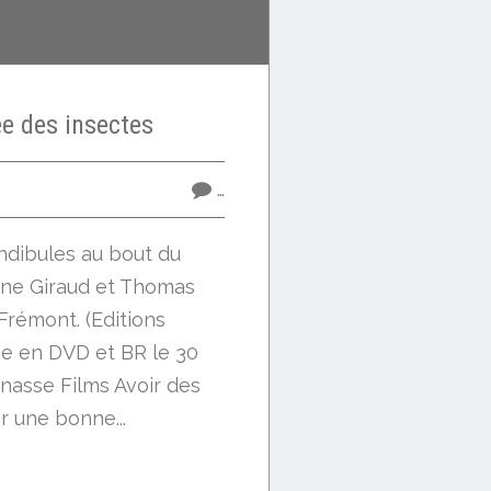
ée des insectes
…
andibules au bout du
ène Giraud et Thomas
Frémont. (Editions
e en DVD et BR le 30
nasse Films Avoir des
r une bonne...