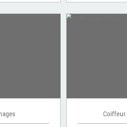
images
Coiffeu