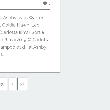
…
al Ashby avec Warren
ie, Goldie Hawn, Lee
Carlotta films). Sortie
 6 mai 2019 © Carlotta
hampoo et d’Hal Ashby,
...
40
50
60
70
80
30
>
>>