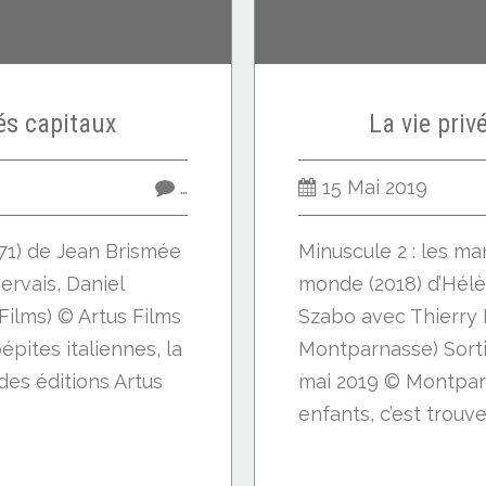
és capitaux
La vie priv
…
15 Mai 2019
971) de Jean Brismée
Minuscule 2 : les m
ervais, Daniel
monde (2018) d’Hél
 Films) © Artus Films
Szabo avec Thierry 
ites italiennes, la
Montparnasse) Sorti
des éditions Artus
mai 2019 © Montpar
enfants, c’est trouve