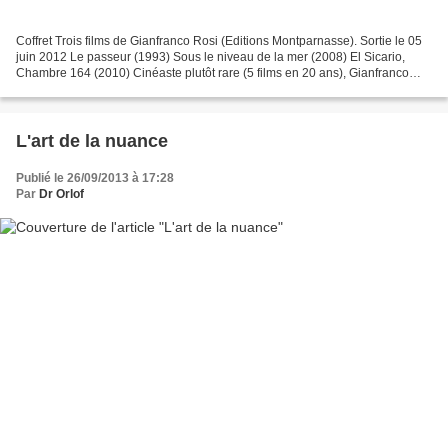
Coffret Trois films de Gianfranco Rosi (Editions Montparnasse). Sortie le 05
juin 2012 Le passeur (1993) Sous le niveau de la mer (2008) El Sicario,
Chambre 164 (2010) Cinéaste plutôt rare (5 films en 20 ans), Gianfranco
Rosi est l'homme qui a obtenu...
L'art de la nuance
Publié le 26/09/2013 à 17:28
Par
Dr Orlof