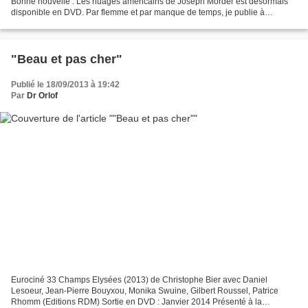
Bonne nouvelle : Les nuages américains de Joseph Morder est désormais
disponible en DVD. Par flemme et par manque de temps, je publie à
nouveau un texte écrit il y a presque quatre ans....
"Beau et pas cher"
Publié le 18/09/2013 à 19:42
Par
Dr Orlof
Eurociné 33 Champs Elysées (2013) de Christophe Bier avec Daniel
Lesoeur, Jean-Pierre Bouyxou, Monika Swuine, Gilbert Roussel, Patrice
Rhomm (Editions RDM) Sortie en DVD : Janvier 2014 Présenté à la