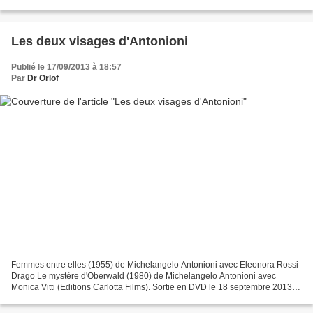
Cinémathèque française au début de l'année, cet enthousiasmant...
Les deux visages d'Antonioni
Publié le 17/09/2013 à 18:57
Par
Dr Orlof
Femmes entre elles (1955) de Michelangelo Antonioni avec Eleonora Rossi
Drago Le mystère d'Oberwald (1980) de Michelangelo Antonioni avec
Monica Vitti (Editions Carlotta Films). Sortie en DVD le 18 septembre 2013
Bonne nouvelle pour les amateurs du cinéma...