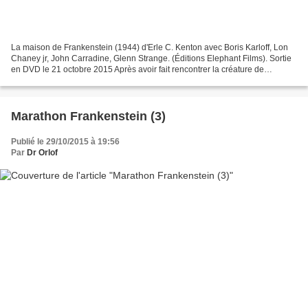
La maison de Frankenstein (1944) d'Erle C. Kenton avec Boris Karloff, Lon
Chaney jr, John Carradine, Glenn Strange. (Éditions Elephant Films). Sortie
en DVD le 21 octobre 2015 Après avoir fait rencontrer la créature de
Frankenstein avec le loup-garou,...
Marathon Frankenstein (3)
Publié le 29/10/2015 à 19:56
Par
Dr Orlof