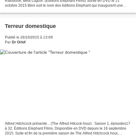
Rathbone, Bela Lugosi. (Éditions Elephant Films) Sortie en DVD le 21
octobre 2015 Béni soit le nom des éditions Elephant qui inaugurent une
nouvelle collection consacrée aux grandes...
Terreur domestique
Publié le 26/10/2015 à 13:09
Par
Dr Orlof
Alfred Hitchcock présente... (The Alfred Hitcock hour) : Saison 1, épisodes17
à 32. Éditions Elephant Films. Disponible en DVD depuis le 16 septembre
2015. Suite et fin de la première saison de The Alfred Hitchcock hour,