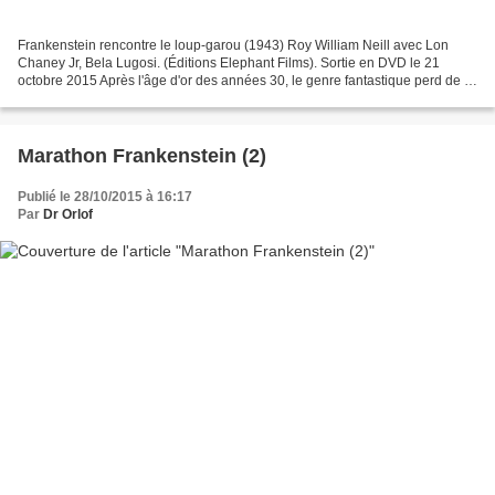
Frankenstein rencontre le loup-garou (1943) Roy William Neill avec Lon
Chaney Jr, Bela Lugosi. (Éditions Elephant Films). Sortie en DVD le 21
octobre 2015 Après l'âge d'or des années 30, le genre fantastique perd de la
vitesse à la Universal et devient...
Marathon Frankenstein (2)
Publié le 28/10/2015 à 16:17
Par
Dr Orlof