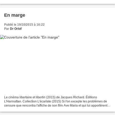
diffusée sur les écrans américains...
En marge
Publié le 19/10/2015 à 16:22
Par
Dr Orlof
Le cinéma libertaire et libertin (2015) de Jacques Richard. Éditions
L'Harmattan. Collection L'écarlate (2015) Si l'on excepte les problèmes de
censure que rencontra l'affiche de son film Ave Maria et qui lui apportèrent
une relative notoriété, Jacques...