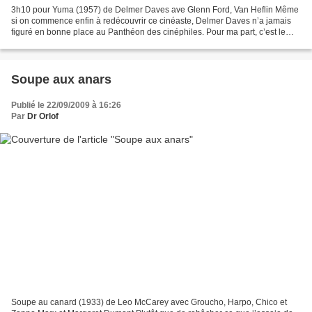
3h10 pour Yuma (1957) de Delmer Daves ave Glenn Ford, Van Heflin Même
si on commence enfin à redécouvrir ce cinéaste, Delmer Daves n’a jamais
figuré en bonne place au Panthéon des cinéphiles. Pour ma part, c’est le
rouge au front que je dois confesser...
Soupe aux anars
Publié le 22/09/2009 à 16:26
Par
Dr Orlof
Soupe au canard (1933) de Leo McCarey avec Groucho, Harpo, Chico et