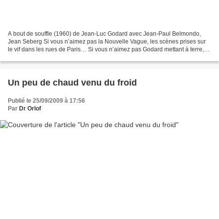
A bout de souffle (1960) de Jean-Luc Godard avec Jean-Paul Belmondo,
Jean Seberg Si vous n’aimez pas la Nouvelle Vague, les scènes prises sur
le vif dans les rues de Paris… Si vous n’aimez pas Godard mettant à terre,
dès son premier film, toute la grammaire...
Un peu de chaud venu du froid
Publié le 25/09/2009 à 17:56
Par
Dr Orlof