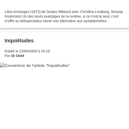
Libre-échanges (1973) de Gustav Wiklund avec Christina Lindberg, Solveig
Andersson Un des seuls avantages de la rentrée, si ce n’est le seul, c’est
d’offrir au téléspectateur blasé une alternative aux sempiternelles
rediffusions estivales. Le cinéphile...
Inquiétudes
Publié le 23/09/2009 à 18:16
Par
Dr Orlof