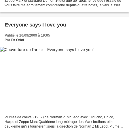
Zeppo Marx et Margaret Dumont Plutôt que de rabâcher ce que j’essaie de
vous faire maladroitement comprendre depuis quatre notes, je vais laisser la
parole à Marc-Edouard Nabe qui a écrit...
Everyone says I love you
Publié le 20/09/2009 à 19:05
Par
Dr Orlof
Plumes de cheval (1932) de Norman Z. McLeod avec Groucho, Chico,
Harpo et Zeppo Marx Quatrième long-métrage des Marx brothers et le
deuxième qu’ils tournèrent sous la direction de Norman Z McLeod, Plumes