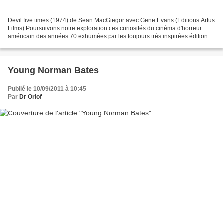
Devil five times (1974) de Sean MacGregor avec Gene Evans (Editions Artus
Films) Poursuivons notre exploration des curiosités du cinéma d'horreur
américain des années 70 exhumées par les toujours très inspirées éditions
Artus. Puisque nous évoquions il...
Young Norman Bates
Publié le 10/09/2011 à 10:45
Par
Dr Orlof