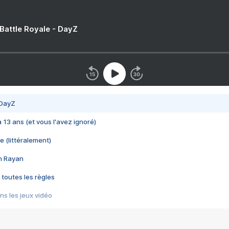
 Battle Royale - DayZ
 DayZ
 a 13 ans (et vous l'avez ignoré)
e (littéralement)
im Rayan
 toutes les règles
s les jeux vidéo
us choquant de Rockstar ? - Le scandale BULLY