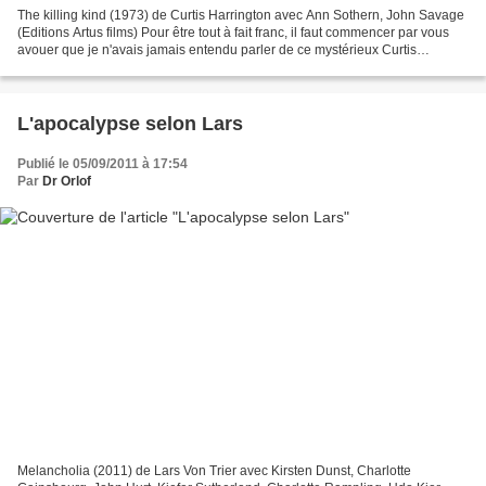
The killing kind (1973) de Curtis Harrington avec Ann Sothern, John Savage
(Editions Artus films) Pour être tout à fait franc, il faut commencer par vous
avouer que je n'avais jamais entendu parler de ce mystérieux Curtis
Harrington, personnage curieux...
L'apocalypse selon Lars
Publié le 05/09/2011 à 17:54
Par
Dr Orlof
Melancholia (2011) de Lars Von Trier avec Kirsten Dunst, Charlotte