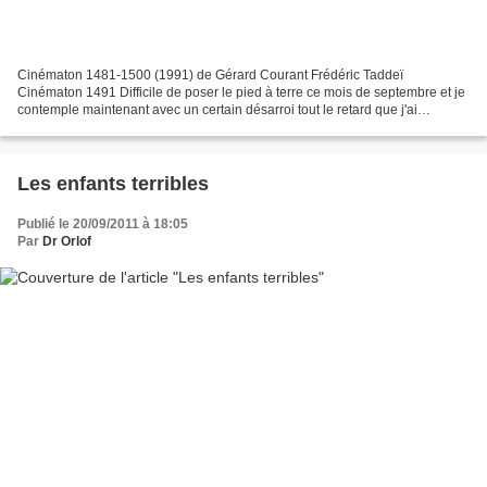
Cinématon 1481-1500 (1991) de Gérard Courant Frédéric Taddeï
Cinématon 1491 Difficile de poser le pied à terre ce mois de septembre et je
contemple maintenant avec un certain désarroi tout le retard que j'ai
accumulé, que ce soit du côté des sorties au...
Les enfants terribles
Publié le 20/09/2011 à 18:05
Par
Dr Orlof