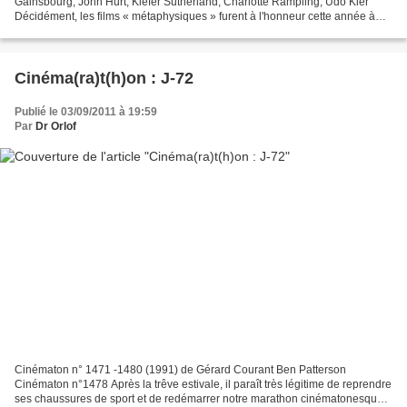
Gainsbourg, John Hurt, Kiefer Sutherland, Charlotte Rampling, Udo Kier
Décidément, les films « métaphysiques » furent à l'honneur cette année à
Cannes puisqu'après la palme d'or décernée...
Cinéma(ra)t(h)on : J-72
Publié le 03/09/2011 à 19:59
Par
Dr Orlof
Cinématon n° 1471 -1480 (1991) de Gérard Courant Ben Patterson
Cinématon n°1478 Après la trêve estivale, il paraît très légitime de reprendre
ses chaussures de sport et de redémarrer notre marathon cinématonesque