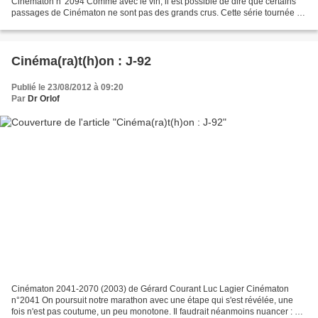
Cinématon n°2094 Comme avec le vin, il est possible de dire que certains
passages de Cinématon ne sont pas des grands crus. Cette série tournée au
festival de Montpellier ne fait définitivement...
Cinéma(ra)t(h)on : J-92
Publié le 23/08/2012 à 09:20
Par
Dr Orlof
Cinématon 2041-2070 (2003) de Gérard Courant Luc Lagier Cinématon
n°2041 On poursuit notre marathon avec une étape qui s'est révélée, une
fois n'est pas coutume, un peu monotone. Il faudrait néanmoins nuancer : si