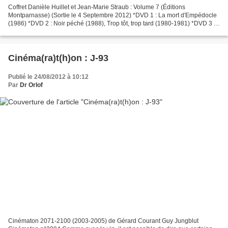
Coffret Danièle Huillet et Jean-Marie Straub : Volume 7 (Éditions
Montparnasse) (Sortie le 4 Septembre 2012) *DVD 1 : La mort d'Empédocle
(1986) *DVD 2 : Noir péché (1988), Trop tôt, trop tard (1980-1981) *DVD 3 :
Le Genou d'Artemide (2007), Femmes entre...
Cinéma(ra)t(h)on : J-93
Publié le 24/08/2012 à 10:12
Par
Dr Orlof
Cinématon 2071-2100 (2003-2005) de Gérard Courant Guy Jungblut