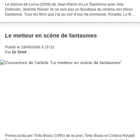
Le silence de Lorna (2008) de Jean-Pierre et Luc Dardenne avec Arta
Dobroshi, Jérémie Rénier Je ne suis pas un fanatique du cinéma des frères
Dardenne. Tous les films que j’ai pu voir d’eux (la promesse, Rosetta, Le fils)
m’ont intéressé mais ne m’ont...
Le metteur en scène de fantasmes
Publié le 19/09/2008 à 19:32
Par
Dr Orlof
Fermo posta per Tinto Brass (1995) de et avec Tinto Brass et Cristina Rinaldi