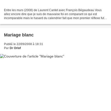
Entre les murs (2008) de Laurent Cantet avec François Bégaudeau Vous
allez encore dire que je suis de mauvaise foi en comparant ce qui est
incomparable mais le hasard du calendrier fait que mon premier réflexe fut
de juger Entre les murs à l’aune du dernier...
Mariage blanc
Publié le 22/09/2008 à 18:31
Par
Dr Orlof