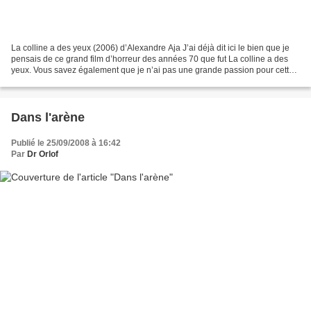
La colline a des yeux (2006) d’Alexandre Aja J’ai déjà dit ici le bien que je
pensais de ce grand film d’horreur des années 70 que fut La colline a des
yeux. Vous savez également que je n’ai pas une grande passion pour cette
mode actuelle du remake (voir...
Dans l'arène
Publié le 25/09/2008 à 16:42
Par
Dr Orlof