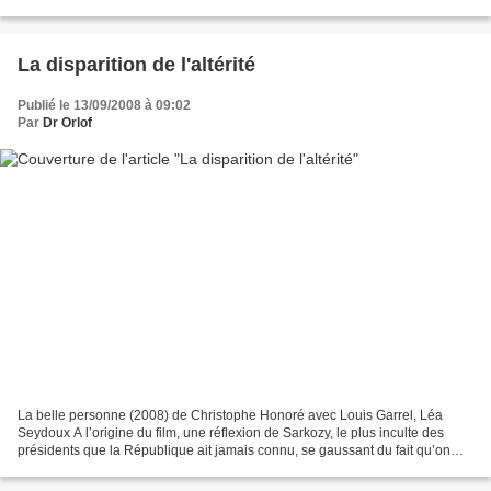
c’était vraiment pour moi...
La disparition de l'altérité
Publié le 13/09/2008 à 09:02
Par
Dr Orlof
La belle personne (2008) de Christophe Honoré avec Louis Garrel, Léa
Seydoux A l’origine du film, une réflexion de Sarkozy, le plus inculte des
présidents que la République ait jamais connu, se gaussant du fait qu’on
puisse interroger les candidats au...