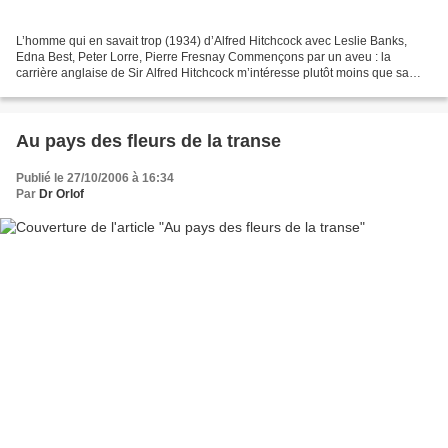
L’homme qui en savait trop (1934) d’Alfred Hitchcock avec Leslie Banks,
Edna Best, Peter Lorre, Pierre Fresnay Commençons par un aveu : la
carrière anglaise de Sir Alfred Hitchcock m’intéresse plutôt moins que sa
période américaine. Peut-être ne la connais-je...
Au pays des fleurs de la transe
Publié le 27/10/2006 à 16:34
Par
Dr Orlof