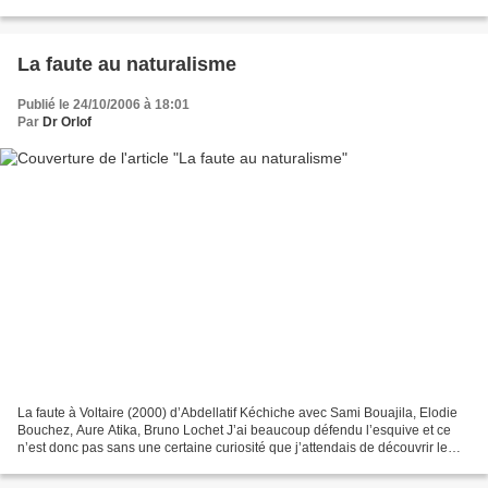
que tu reposes en paix, tu aies...
La faute au naturalisme
Publié le 24/10/2006 à 18:01
Par
Dr Orlof
La faute à Voltaire (2000) d’Abdellatif Kéchiche avec Sami Bouajila, Elodie
Bouchez, Aure Atika, Bruno Lochet J’ai beaucoup défendu l’esquive et ce
n’est donc pas sans une certaine curiosité que j’attendais de découvrir le
premier film d’Abdellatif Kéchiche....