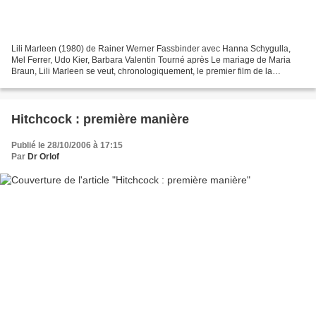
Lili Marleen (1980) de Rainer Werner Fassbinder avec Hanna Schygulla,
Mel Ferrer, Udo Kier, Barbara Valentin Tourné après Le mariage de Maria
Braun, Lili Marleen se veut, chronologiquement, le premier film de la
tétralogie qu’a consacré Fassbinder à l’Allemagne...
Hitchcock : première manière
Publié le 28/10/2006 à 17:15
Par
Dr Orlof