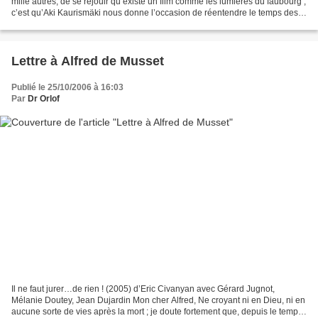
mille autres, de se réjouir qu’existe un film comme les lumières du faubourg ;
c’est qu’Aki Kaurismäki nous donne l’occasion de réentendre le temps des
cerises. C’est tout de même...
Lettre à Alfred de Musset
Publié le 25/10/2006 à 16:03
Par
Dr Orlof
Il ne faut jurer…de rien ! (2005) d’Eric Civanyan avec Gérard Jugnot,
Mélanie Doutey, Jean Dujardin Mon cher Alfred, Ne croyant ni en Dieu, ni en
aucune sorte de vies après la mort ; je doute fortement que, depuis le temps