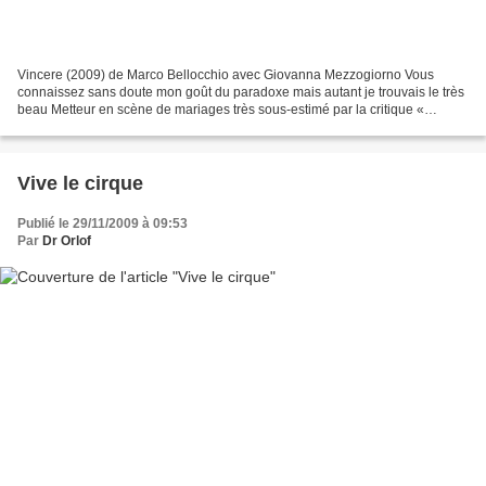
Vincere (2009) de Marco Bellocchio avec Giovanna Mezzogiorno Vous
connaissez sans doute mon goût du paradoxe mais autant je trouvais le très
beau Metteur en scène de mariages très sous-estimé par la critique «
officielle », autant je trouve le dernier...
Vive le cirque
Publié le 29/11/2009 à 09:53
Par
Dr Orlof