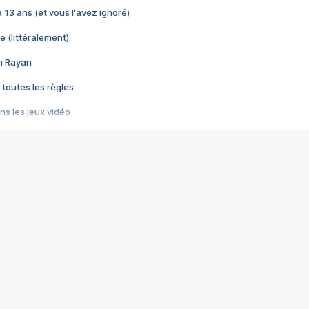
 a 13 ans (et vous l'avez ignoré)
e (littéralement)
im Rayan
 toutes les règles
s les jeux vidéo
us choquant de Rockstar ? - Le scandale BULLY
e plus moche de Steam
du RÊVE tourne au CAUCHEMAR
pendant 8 heures
it… à tort
umiliés par un jeu vidéo
ire - Final Fantasy 8