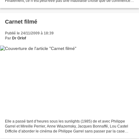
Finalement, ce n’est peut-être pas une mauvaise chose que de commencer
par cette œuvre de jeunesse inédite en...
Carnet filmé
Publié le 24/11/2009 à 18:39
Par
Dr Orlof
Elle a passé tant d’heures sous les sunlights (1985) de et avec Philippe
Garrel et Mireille Perrier, Anne Wiazemsky, Jacques Bonnaffé, Lou Castel
Difficile d’aborder le cinéma de Philippe Garrel sans passer par la case
autobiographie tant son cinéma est...