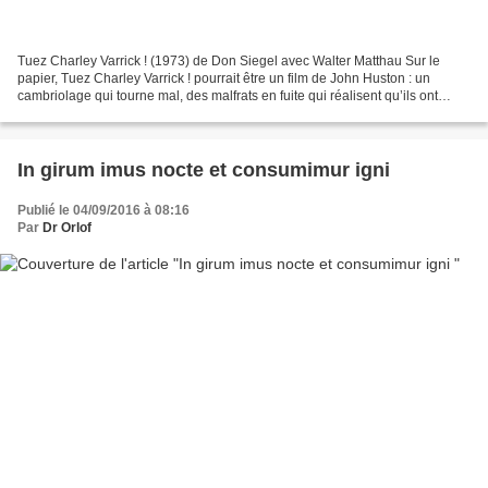
Tuez Charley Varrick ! (1973) de Don Siegel avec Walter Matthau Sur le
papier, Tuez Charley Varrick ! pourrait être un film de John Huston : un
cambriolage qui tourne mal, des malfrats en fuite qui réalisent qu’ils ont
dévalisé de l’argent sale et qui...
In girum imus nocte et consumimur igni
Publié le 04/09/2016 à 08:16
Par
Dr Orlof