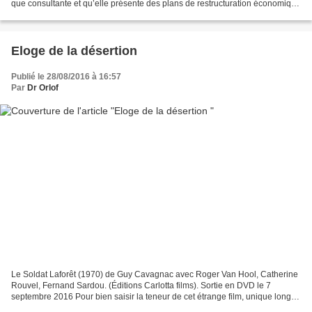
que consultante et qu’elle présente des plans de restructuration économique
entrainant un certain nombre...
Eloge de la désertion
Publié le 28/08/2016 à 16:57
Par
Dr Orlof
Le Soldat Laforêt (1970) de Guy Cavagnac avec Roger Van Hool, Catherine
Rouvel, Fernand Sardou. (Éditions Carlotta films). Sortie en DVD le 7
septembre 2016 Pour bien saisir la teneur de cet étrange film, unique long-
métrage de Guy Cavagnac qui se tournera...