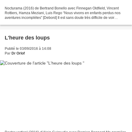
Nocturama (2016) de Bertrand Bonello avec Finnegan Oldfield, Vincent
Rottiers, Hamza Meziani, Luis Rego “Nous vivons en enfants perdus nos
aventures incomplètes” [Debord] Il est sans doute très difficile de voir
sereinement Nocturama après les événements...
L'heure des loups
Publié le 03/09/2016 à 14:08
Par
Dr Orlof