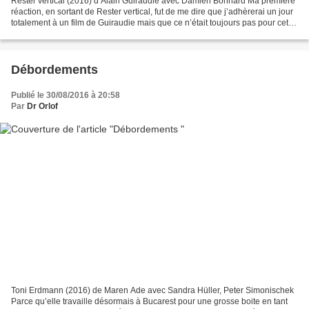
Rester vertical (2016) d’Alain Guiraudie avec Damien Bonnard Ma première
réaction, en sortant de Rester vertical, fut de me dire que j’adhèrerai un jour
totalement à un film de Guiraudie mais que ce n’était toujours pas pour cette
fois-ci. D’un côté,...
Débordements
Publié le 30/08/2016 à 20:58
Par
Dr Orlof
Toni Erdmann (2016) de Maren Ade avec Sandra Hüller, Peter Simonischek
Parce qu’elle travaille désormais à Bucarest pour une grosse boite en tant