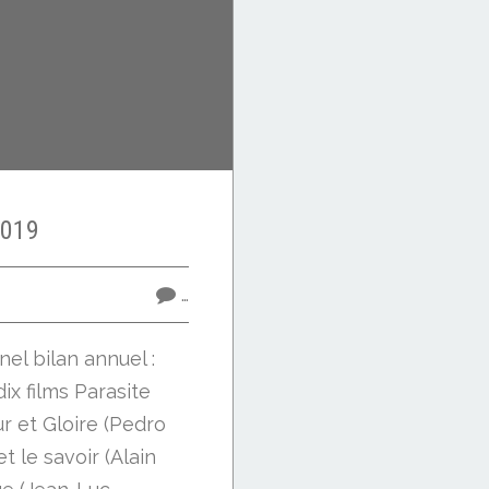
2019
…
nnel bilan annuel :
ix films Parasite
r et Gloire (Pedro
t le savoir (Alain