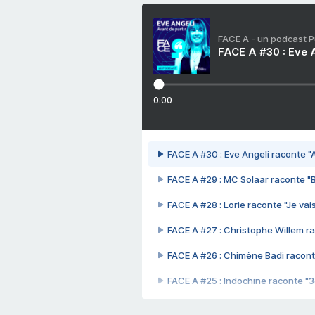
FACE A - un podcast 
FACE A #30 : Eve A
0:00
FACE A #30 : Eve Angeli raconte "A
FACE A #29 : MC Solaar raconte "
FACE A #28 : Lorie raconte "Je vais
FACE A #27 : Christophe Willem ra
FACE A #26 : Chimène Badi racont
FACE A #25 : Indochine raconte "
FACE A #24 : Zaho raconte "C'est