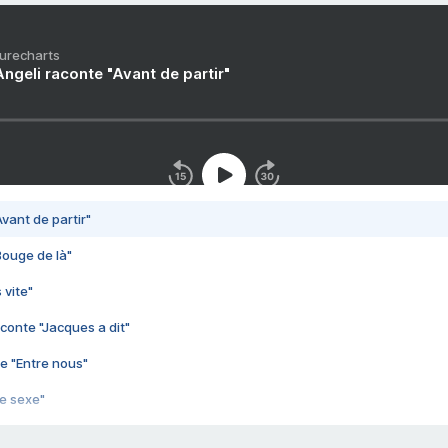
Purecharts
ngeli raconte "Avant de partir"
vant de partir"
Bouge de là"
 vite"
conte "Jacques a dit"
e "Entre nous"
3e sexe"
 chelou"