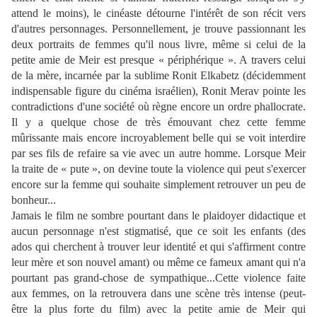
attend le moins), le cinéaste détourne l'intérêt de son récit vers
d'autres personnages. Personnellement, je trouve passionnant les
deux portraits de femmes qu'il nous livre, même si celui de la
petite amie de Meir est presque « périphérique ». A travers celui
de la mère, incarnée par la sublime Ronit Elkabetz (décidemment
indispensable figure du cinéma israélien), Ronit Merav pointe les
contradictions d'une société où règne encore un ordre phallocrate.
Il y a quelque chose de très émouvant chez cette femme
mûrissante mais encore incroyablement belle qui se voit interdire
par ses fils de refaire sa vie avec un autre homme. Lorsque Meir
la traite de « pute », on devine toute la violence qui peut s'exercer
encore sur la femme qui souhaite simplement retrouver un peu de
bonheur...
Jamais le film ne sombre pourtant dans le plaidoyer didactique et
aucun personnage n'est stigmatisé, que ce soit les enfants (des
ados qui cherchent à trouver leur identité et qui s'affirment contre
leur mère et son nouvel amant) ou même ce fameux amant qui n'a
pourtant pas grand-chose de sympathique...Cette violence faite
aux femmes, on la retrouvera dans une scène très intense (peut-
être la plus forte du film) avec la petite amie de Meir qui