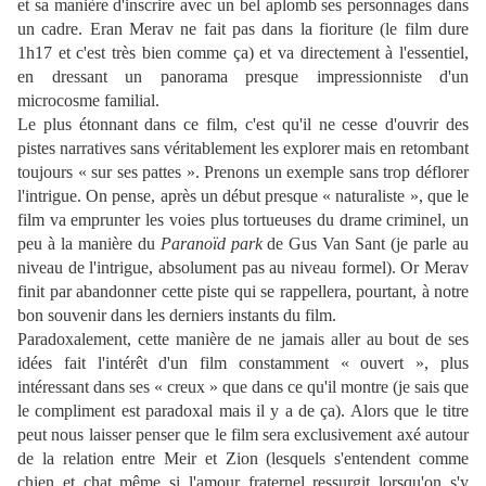
et sa manière d'inscrire avec un bel aplomb ses personnages dans
un cadre. Eran Merav ne fait pas dans la fioriture (le film dure
1h17 et c'est très bien comme ça) et va directement à l'essentiel,
en dressant un panorama presque impressionniste d'un
microcosme familial.
Le plus étonnant dans ce film, c'est qu'il ne cesse d'ouvrir des
pistes narratives sans véritablement les explorer mais en retombant
toujours « sur ses pattes ». Prenons un exemple sans trop déflorer
l'intrigue. On pense, après un début presque « naturaliste », que le
film va emprunter les voies plus tortueuses du drame criminel, un
peu à la manière du
Paranoïd park
de Gus Van Sant (je parle au
niveau de l'intrigue, absolument pas au niveau formel). Or Merav
finit par abandonner cette piste qui se rappellera, pourtant, à notre
bon souvenir dans les derniers instants du film.
Paradoxalement, cette manière de ne jamais aller au bout de ses
idées fait l'intérêt d'un film constamment « ouvert », plus
intéressant dans ses « creux » que dans ce qu'il montre (je sais que
le compliment est paradoxal mais il y a de ça). Alors que le titre
peut nous laisser penser que le film sera exclusivement axé autour
de la relation entre Meir et Zion (lesquels s'entendent comme
chien et chat même si l'amour fraternel ressurgit lorsqu'on s'y