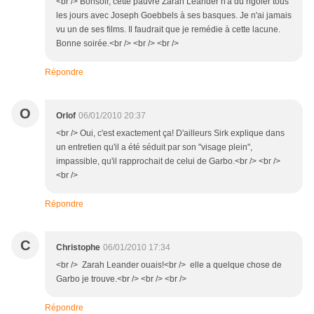
<br /> Bonsoir, cette pauvre Zarah Leander n'a dû rigoler tous
les jours avec Joseph Goebbels à ses basques. Je n'ai jamais
vu un de ses films. Il faudrait que je remédie à cette lacune.
Bonne soirée.<br /> <br /> <br />
Répondre
O
Orlof
06/01/2010 20:37
<br /> Oui, c'est exactement ça! D'ailleurs Sirk explique dans
un entretien qu'il a été séduit par son "visage plein",
impassible, qu'il rapprochait de celui de Garbo.<br /> <br />
<br />
Répondre
C
Christophe
06/01/2010 17:34
<br /> Zarah Leander ouais!<br /> elle a quelque chose de
Garbo je trouve.<br /> <br /> <br />
Répondre