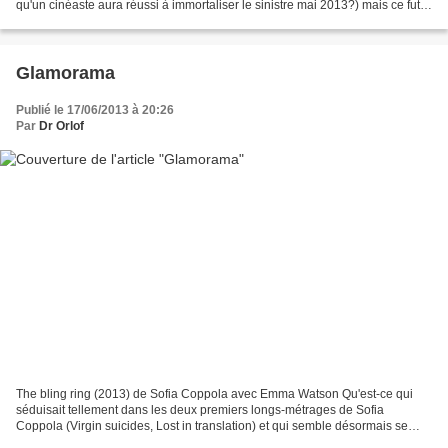
qu'un cinéaste aura réussi à immortaliser le sinistre mai 2013?) mais ce fut
surtout le printemps d'une...
Glamorama
Publié le 17/06/2013 à 20:26
Par
Dr Orlof
The bling ring (2013) de Sofia Coppola avec Emma Watson Qu'est-ce qui
séduisait tellement dans les deux premiers longs-métrages de Sofia
Coppola (Virgin suicides, Lost in translation) et qui semble désormais se
déliter de film en film, au point d'atteindre...