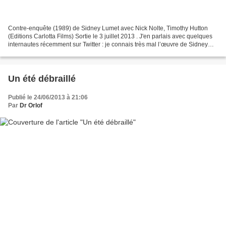
Contre-enquête (1989) de Sidney Lumet avec Nick Nolte, Timothy Hutton
(Editions Carlotta Films) Sortie le 3 juillet 2013 . J'en parlais avec quelques
internautes récemment sur Twitter : je connais très mal l’œuvre de Sidney
Lumet. Je n'ai jamais vu ses...
Un été débraillé
Publié le 24/06/2013 à 21:06
Par
Dr Orlof