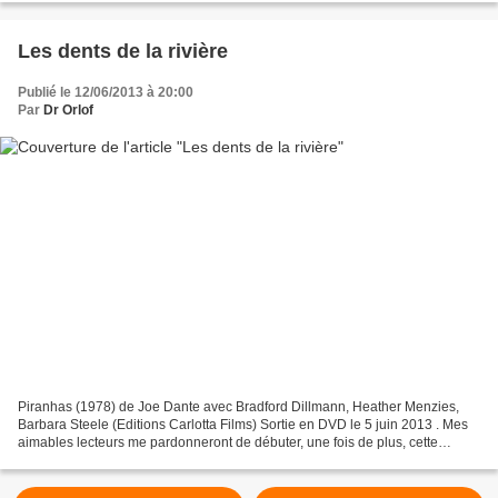
Les dents de la rivière
Publié le 12/06/2013 à 20:00
Par
Dr Orlof
Piranhas (1978) de Joe Dante avec Bradford Dillmann, Heather Menzies,
Barbara Steele (Editions Carlotta Films) Sortie en DVD le 5 juin 2013 . Mes
aimables lecteurs me pardonneront de débuter, une fois de plus, cette
chronique par quelques considérations...