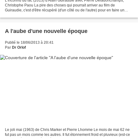
L'inconnu du lac (2013) d'Alain Guiraudie avec Pierre Deladonchamps,
Christophe Paou La pire des choses qui pourrait arriver au film de
Guiraudie, c'est d'être récupéré (d'un côté ou de l'autre) pour en faire un
symbole des crispations actuelles de la...
A l'aube d'une nouvelle époque
Publié le 18/06/2013 à 20:41
Par
Dr Orlof
Le joli mai (1963) de Chris Marker et Pierre Lhomme Le mois de mai 62 ne
fut pas un mois comme les autres. Il fut étonnement froid et pluvieux (est-ce