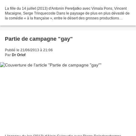
La fille du 14 juillet (2013) d'Antonin Peretjatko avec Vimala Pons, Vincent
Macaigne, Serge Trinquecoste Dans le paysage de plus en plus dévasté de
la comédie « à la française », entre le désert des grosses productions
formatées pour le prime-time télévisuel...
Partie de campagne "gay"
Publié le 21/06/2013 à 21:06
Par
Dr Orlof