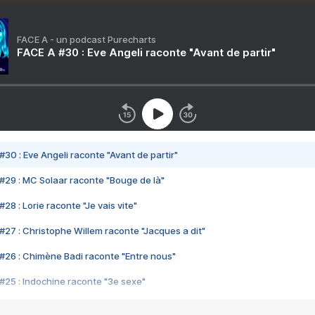
FACE A - un podcast Purecharts
FACE A #30 : Eve Angeli raconte "Avant de partir"
#30 : Eve Angeli raconte "Avant de partir"
#29 : MC Solaar raconte "Bouge de là"
28 : Lorie raconte "Je vais vite"
#27 : Christophe Willem raconte "Jacques a dit"
#26 : Chimène Badi raconte "Entre nous"
#25 : Indochine raconte "3e sexe"
#24 : Zaho raconte "C'est chelou"