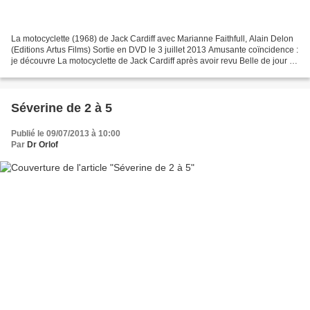
La motocyclette (1968) de Jack Cardiff avec Marianne Faithfull, Alain Delon
(Editions Artus Films) Sortie en DVD le 3 juillet 2013 Amusante coïncidence :
je découvre La motocyclette de Jack Cardiff après avoir revu Belle de jour de
Buñuel, deux films...
Séverine de 2 à 5
Publié le 09/07/2013 à 10:00
Par
Dr Orlof