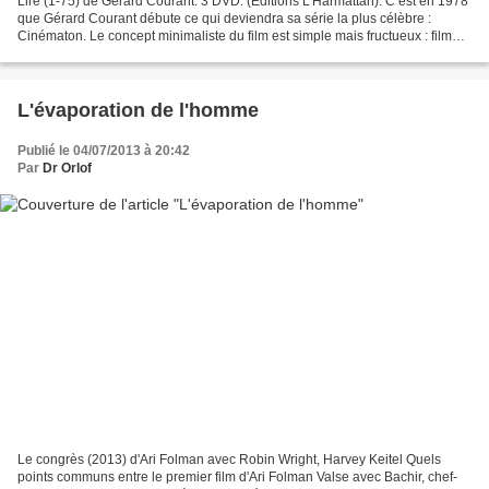
Lire (1-75) de Gérard Courant. 3 DVD. (Editions L’Harmattan). C’est en 1978
que Gérard Courant débute ce qui deviendra sa série la plus célèbre :
Cinématon. Le concept minimaliste du film est simple mais fructueux : filmer
en gros plan et le temps d’une...
L'évaporation de l'homme
Publié le 04/07/2013 à 20:42
Par
Dr Orlof
Le congrès (2013) d'Ari Folman avec Robin Wright, Harvey Keitel Quels
points communs entre le premier film d'Ari Folman Valse avec Bachir, chef-