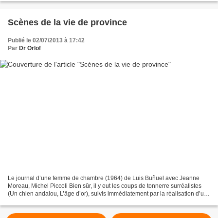
Scènes de la vie de province
Publié le 02/07/2013 à 17:42
Par
Dr Orlof
Le journal d’une femme de chambre (1964) de Luis Buñuel avec Jeanne
Moreau, Michel Piccoli Bien sûr, il y eut les coups de tonnerre surréalistes
(Un chien andalou, L’âge d’or), suivis immédiatement par la réalisation d’un
des plus beaux documentaires...