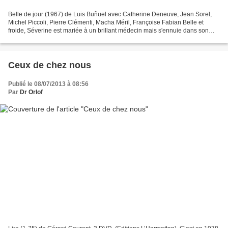
Belle de jour (1967) de Luis Buñuel avec Catherine Deneuve, Jean Sorel,
Michel Piccoli, Pierre Clémenti, Macha Méril, Françoise Fabian Belle et
froide, Séverine est mariée à un brillant médecin mais s'ennuie dans son
quotidien de bourgeoise désœuvrée....
Ceux de chez nous
Publié le 08/07/2013 à 08:56
Par
Dr Orlof