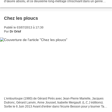
d’œuvre absolu, et ce deuxième long-métrage s'inscrivant dans un genre
précis, la science-fiction ? Si nous...
Chez les ploucs
Publié le 03/07/2013 à 17:30
Par
Dr Orlof
L'entourloupe (1980) de Gérard Pirès avec Jean-Pierre Marielle, Jacques
Dutronc, Gérard Lanvin, Anne Jousset, Isabelle Mergault. (L.C.J éditions).
Sortie le 6 Juin 2013 Avant d'entrer dans l'écurie Besson pour y tourner Taxi
et sombrer ensuite dans le...