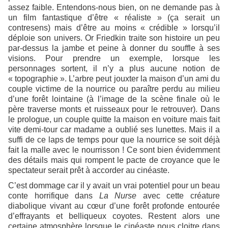
assez faible. Entendons-nous bien, on ne demande pas à
un film fantastique d’être « réaliste » (ça serait un
contresens) mais d’être au moins « crédible » lorsqu’il
déploie son univers. Or Friedkin traite son histoire un peu
par-dessus la jambe et peine à donner du souffle à ses
visions. Pour prendre un exemple, lorsque les
personnages sortent, il n’y a plus aucune notion de
« topographie ». L’arbre peut jouxter la maison d’un ami du
couple victime de la nourrice ou paraître perdu au milieu
d’une forêt lointaine (à l’image de la scène finale où le
père traverse monts et ruisseaux pour le retrouver). Dans
le prologue, un couple quitte la maison en voiture mais fait
vite demi-tour car madame a oublié ses lunettes. Mais il a
suffi de ce laps de temps pour que la nourrice se soit déjà
fait la malle avec le nourrisson ! Ce sont bien évidemment
des détails mais qui rompent le pacte de croyance que le
spectateur serait prêt à accorder au cinéaste.
C’est dommage car il y avait un vrai potentiel pour un beau
conte horrifique dans
La Nurse
avec cette créature
diabolique vivant au cœur d’une forêt profonde entourée
d’effrayants et belliqueux coyotes. Restent alors une
certaine atmosphère lorsque le cinéaste nous cloitre dans