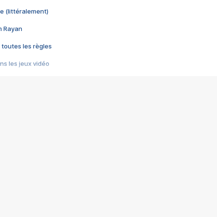
e (littéralement)
im Rayan
 toutes les règles
s les jeux vidéo
us choquant de Rockstar ? - Le scandale BULLY
e plus moche de Steam
du RÊVE tourne au CAUCHEMAR
pendant 8 heures
it… à tort
umiliés par un jeu vidéo
ire - Final Fantasy 8
ti un empire - Age of Empires