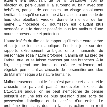
extrêmement séduisant de Jenny Seagrove (voir la
réaction du père quand il la surprend au bain avec son
bébé) et, par jeu de contrastes, un visage absolument
terrifiant. Lorsqu’il se cantonne à la maison, à une sorte de
huis clos étouffant, Friedkin donne le meilleur de lui-
même. L’innocence du nourrisson est d’autant plus
menacée que le danger possède tous les attributs d’une
nourrice prévenante et protectrice.
L’autre intérêt du film est le rapport qu’il existe entre l’arbre
et la jeune femme diabolique. Friedkin joue sur des
rapports extrêmement ambigus entre l’humanité du
personnage et sa nature profonde. Camilla git au pied de
l’arbre, nue, et se laisse caresser par ses branches. A la
fin, elle prend une forme de créature mi-femme, mi-
végétale permettant au cinéaste de personnifier une idée
du Mal intrinsèque à la nature humaine.
Malheureusement, tout le film n’est pas de cet acabit et le
cinéaste ne parvient pas à renouveler l’exploit de
L’Exorciste
auquel on ne peut s’empêcher de penser
puisqu’il est une fois de plus question d’une sorte de
possession diabolique et du sacrifice d’un enfant. Le
problème tient sans doute à la construction d’un récit