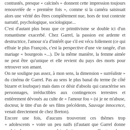
contrastés, presque « calcinés » donnent cette impression toujours
renouvelée de « première fois », comme si la caméra saisissait
alors une vérité des êtres complètement nue, hors de tout contexte
narratif, psychologique, sociologique...
C'est d'autant plus beau que ce primitivisme se double ici d'un
romantisme exacerbé. Chez Garrel, la passion est ardente et
destructrice, l'amour n'a d'intérêt que s'il est vécu follement (ce qui
effraie le plus François, c'est la perspective d'une vie rangée, d'un
mariage « bourgeois »...). De la même manière, la femme aimée
ne peut être qu'unique et elle revient du pays des morts pour
retrouver son amant.
On ne souligne pas assez, à mon sens, la dimension « surréaliste »
du cinéma de Garrel. Pas au sens le plus banal du terme (le côté
bizarre et loufoque) mais dans ce désir d'absolu qui caractérise ses
personnages, irréductibles aux contingences terrestres et
entièrement dévoués au culte de « l'amour fou » (si je ne m'abuse,
docteur, le titre d'un de ses films précédents,
Sauvage innocence
,
venait directement de chez Breton).
Encore une fois, d'aucuns trouveront ces thèmes trop
« adolescents » voire un peu naïfs (d'autant que Garrel donne