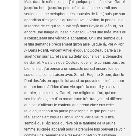
Mais dans le même temps, j'ai quelque peine à suivre Garrel
jusqu'au bout, jusqu'au point où le fantôme ne serait pas
seulement une métaphore des pouvoirs de l'art ( puisque son
apparition n'est jamais qu'une nouvelle vision, la poursuite ou
la reprise de ce qui se jouait déjà dans l'idylle du début), ou
encore une image du besoin d'absolu - bref une idée, mais où
il constituerait une véritable apparition. Or, il me semble que
le film demande précisément qu'on aille jusque là. <br /> <br
/> Dans Positif, Vincent Amiel évoquant Cocteau parle à ce
sujet "d'un surnaturel sans au delà" pour situer la démarche
de Garrel. Mais plus que Cocteau, que je ne connais pas très
bien en fait, j'ai pensé à un cinéaste qui est encore loin de
soutenir la comparaison avec Garrel : Eugène Green, dont le
Pont des Arts en appelle lui aussi au pouvoir du cinéma pour
donner forme à l'idée d'une vie après la mort. Il y a chez ce
dernier, comme chez Garrel, une religion de l'art, qui me
semble témoigner d'un romantisme très français - si différent
que soit d'ailleurs le contenu que prend chez eux cette
religion, tant pour sa partie philosophique que pour ses
réalisations artistiques ! <br /> <br /> Par ailleurs, il m'a
semblé que l'épisode du rêve où le fantôme de la jeune
femme suicidée apparaît pour la première fois pouvait se voir
comme une réminiscence du Peter Ibbetson d'Hattaway,