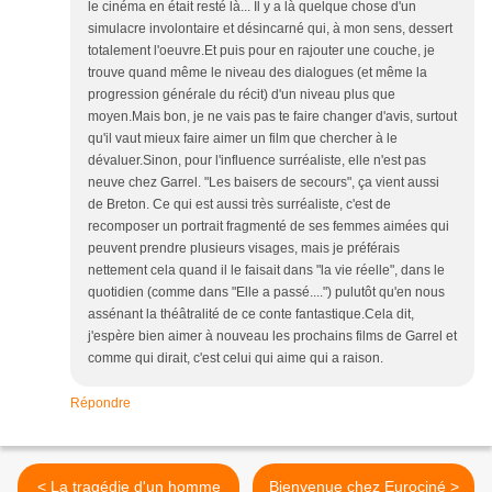
le cinéma en était resté là... Il y a là quelque chose d'un
simulacre involontaire et désincarné qui, à mon sens, dessert
totalement l'oeuvre.Et puis pour en rajouter une couche, je
trouve quand même le niveau des dialogues (et même la
progression générale du récit) d'un niveau plus que
moyen.Mais bon, je ne vais pas te faire changer d'avis, surtout
qu'il vaut mieux faire aimer un film que chercher à le
dévaluer.Sinon, pour l'influence surréaliste, elle n'est pas
neuve chez Garrel. "Les baisers de secours", ça vient aussi
de Breton. Ce qui est aussi très surréaliste, c'est de
recomposer un portrait fragmenté de ses femmes aimées qui
peuvent prendre plusieurs visages, mais je préférais
nettement cela quand il le faisait dans "la vie réelle", dans le
quotidien (comme dans "Elle a passé....") pulutôt qu'en nous
assénant la théâtralité de ce conte fantastique.Cela dit,
j'espère bien aimer à nouveau les prochains films de Garrel et
comme qui dirait, c'est celui qui aime qui a raison.
Répondre
< La tragédie d'un homme
Bienvenue chez Eurociné >