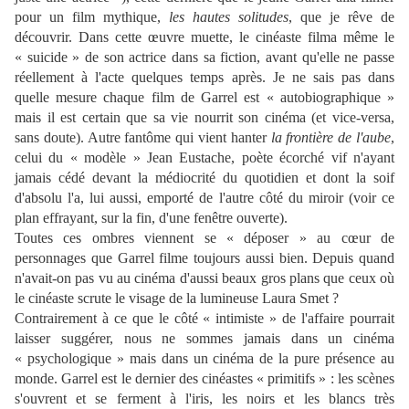
pour un film mythique,
les hautes solitudes
, que je rêve de
découvrir. Dans cette œuvre muette, le cinéaste filma même le
« suicide » de son actrice dans sa fiction, avant qu'elle ne passe
réellement à l'acte quelques temps après. Je ne sais pas dans
quelle mesure chaque film de Garrel est « autobiographique »
mais il est certain que sa vie nourrit son cinéma (et vice-versa,
sans doute). Autre fantôme qui vient hanter
la frontière de l'aube
,
celui du « modèle » Jean Eustache, poète écorché vif n'ayant
jamais cédé devant la médiocrité du quotidien et dont la soif
d'absolu l'a, lui aussi, emporté de l'autre côté du miroir (voir ce
plan effrayant, sur la fin, d'une fenêtre ouverte).
Toutes ces ombres viennent se « déposer » au cœur de
personnages que Garrel filme toujours aussi bien. Depuis quand
n'avait-on pas vu au cinéma d'aussi beaux gros plans que ceux où
le cinéaste scrute le visage de la lumineuse Laura Smet ?
Contrairement à ce que le côté « intimiste » de l'affaire pourrait
laisser suggérer, nous ne sommes jamais dans un cinéma
« psychologique » mais dans un cinéma de la pure présence au
monde. Garrel est le dernier des cinéastes « primitifs » : les scènes
s'ouvrent et se ferment à l'iris, les noirs et les blancs très