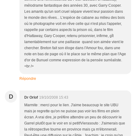
mélodrame fantastique des années 30, avec Garry Cooper.
Les amants qu'un sort cruel sépare vivent leur passion dans
le monde des rêves... L'espèce de cabane au milieu des bois
où le photographe voit en rêve celle qui n'est plus l'appeler,
rappelle par certains aspects la prison où, dans le film
d'Hattaway, Gary Cooper, retenu prisonnier, infirme, gît
lamentablement sur une paillasse quand son aimée vient le
chercher. Breton fait son éloge dans l'Amour fou, dans une
note en bas de page où il le place sur le même plan que l'Age
d'or de Bunuel comme expression de la pensée surréaliste.
<br />
Répondre
D
Dr Orlof
19/10/2008 15:43
Marmite : merci pour le lien. J'aime beaucoup le site UBU
mais je regrette qu'on ne puisse pas voir les films en plein
écran. A vrai dire, je préfère attendre un peu de découvrir le
Garrel plutôt que le voir en si petit!Vierasouto : J'aimerais que
la rétrospective tourne en province mais ça m'étonnerait.
Peut-être une diffusion sur le câble...Joachim : je crois qu'on