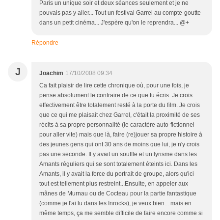
Paris un unique soir et deux séances seulement et je ne
pouvais pas y aller... Tout un festival Garrel au compte-goutte
dans un petit cinéma... J'espère qu'on le reprendra... @+
Répondre
J
Joachim
17/10/2008 09:34
Ca fait plaisir de lire cette chronique où, pour une fois, je
pense absolument le contraire de ce que tu écris. Je crois
effectivement être totalement resté à la porte du film. Je crois
que ce qui me plaisait chez Garrel, c'était la proximité de ses
récits à sa propre personnalité (le caractère auto-fictionnel
pour aller vite) mais que là, faire (re)jouer sa propre histoire à
des jeunes gens qui ont 30 ans de moins que lui, je n'y crois
pas une seconde. Il y avait un souffle et un lyrisme dans les
Amants réguliers qui se sont totalement éteints ici. Dans les
Amants, il y avait la force du portrait de groupe, alors qu'ici
tout est tellement plus restreint...Ensuite, en appeler aux
mânes de Murnau ou de Cocteau pour la partie fantastique
(comme je l'ai lu dans les Inrocks), je veux bien... mais en
même temps, ça me semble difficile de faire encore comme si