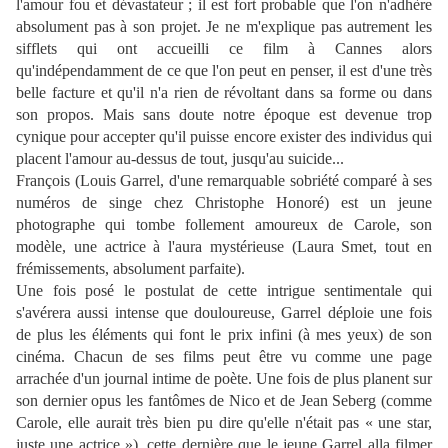
l'amour fou et dévastateur ; il est fort probable que l'on n'adhère
absolument pas à son projet. Je ne m'explique pas autrement les
sifflets qui ont accueilli ce film à Cannes alors
qu'indépendamment de ce que l'on peut en penser, il est d'une très
belle facture et qu'il n'a rien de révoltant dans sa forme ou dans
son propos. Mais sans doute notre époque est devenue trop
cynique pour accepter qu'il puisse encore exister des individus qui
placent l'amour au-dessus de tout, jusqu'au suicide...
François (Louis Garrel, d'une remarquable sobriété comparé à ses
numéros de singe chez Christophe Honoré) est un jeune
photographe qui tombe follement amoureux de Carole, son
modèle, une actrice à l'aura mystérieuse (Laura Smet, tout en
frémissements, absolument parfaite).
Une fois posé le postulat de cette intrigue sentimentale qui
s'avérera aussi intense que douloureuse, Garrel déploie une fois
de plus les éléments qui font le prix infini (à mes yeux) de son
cinéma. Chacun de ses films peut être vu comme une page
arrachée d'un journal intime de poète. Une fois de plus planent sur
son dernier opus les fantômes de Nico et de Jean Seberg (comme
Carole, elle aurait très bien pu dire qu'elle n'était pas « une star,
juste une actrice »), cette dernière que le jeune Garrel alla filmer