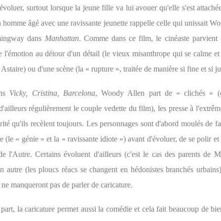
 évoluer, surtout lorsque la jeune fille va lui avouer qu'elle s'est attachée
n homme âgé avec une ravissante jeunette rappelle celle qui unissait W
mingway dans
Manhattan
. Comme dans ce film, le cinéaste parvient
e l'émotion au détour d'un détail (le vieux misanthrope qui se calme et
Astaire) ou d'une scène (la « rupture », traitée de manière si fine et si ju
ans
Vicky, Cristina, Barcelona
, Woody Allen part de « clichés » (c
'ailleurs régulièrement le couple vedette du film), les presse à l'extrêm
rité qu'ils recèlent toujours. Les personnages sont d'abord moulés de 
 (le « génie » et la « ravissante idiote ») avant d'évoluer, de se polir et 
de l'Autre. Certains évoluent d'ailleurs (c'est le cas des parents de M
n autre (les ploucs réacs se changent en hédonistes branchés urbains),
 ne manqueront pas de parler de caricature.
part, la caricature permet aussi la comédie et cela fait beaucoup de bi