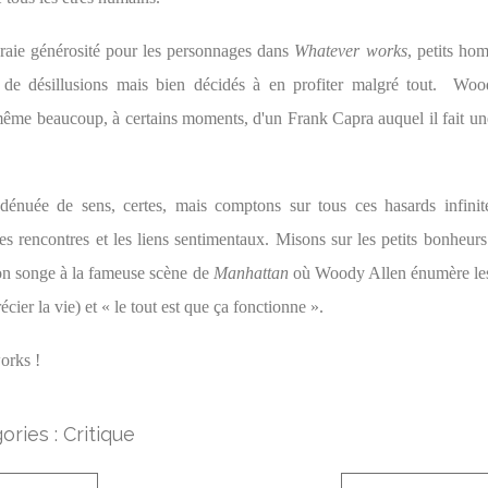
vraie générosité pour les personnages dans
Whatever works
, petits ho
 de désillusions mais bien décidés à en profiter malgré tout. Wo
ême beaucoup, à certains moments, d'un Frank Capra auquel il fait un
dénuée de sens, certes, mais comptons sur tous ces hasards infini
es rencontres et les liens sentimentaux. Misons sur les petits bonheur
 on songe à la fameuse scène de
Manhattan
où Woody Allen énumère les
écier la vie) et « le tout est que ça fonctionne ».
orks !
ories :
Critique