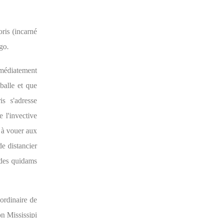
ris (incarné
go.
mmédiatement
balle et que
is s'adresse
 l'invective
t à vouer aux
de distancier
 des quidams
 ordinaire de
on Mississipi