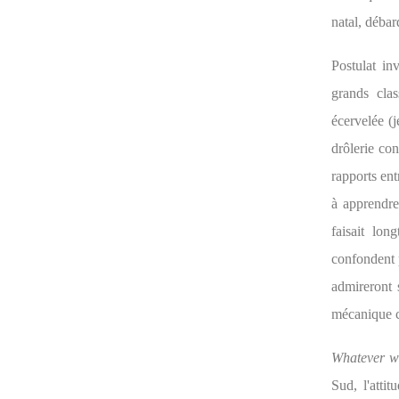
natal, débar
Postulat in
grands clas
écervelée (
drôlerie co
rapports ent
à apprendre
faisait lon
confondent 
admireront 
mécanique c
Whatever w
Sud, l'atti