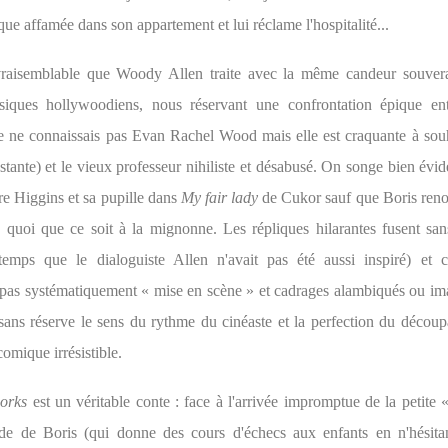
que affamée dans son appartement et lui réclame l'hospitalité...
vraisemblable que Woody Allen traite avec la même candeur souver
siques hollywoodiens, nous réservant une confrontation épique en
je ne connaissais pas Evan Rachel Wood mais elle est craquante à souh
nstante) et le vieux professeur nihiliste et désabusé. On songe bien év
re Higgins et sa pupille dans
My fair lady
de Cukor sauf que Boris renon
 quoi que ce soit à la mignonne. Les répliques hilarantes fusent sans
gtemps que le dialoguiste Allen n'avait pas été aussi inspiré) et
pas systématiquement « mise en scène » et cadrages alambiqués ou im
sans réserve le sens du rythme du cinéaste et la perfection du découp
omique irrésistible.
orks
est un véritable conte : face à l'arrivée impromptue de la petite 
tude de Boris (qui donne des cours d'échecs aux enfants en n'hésita