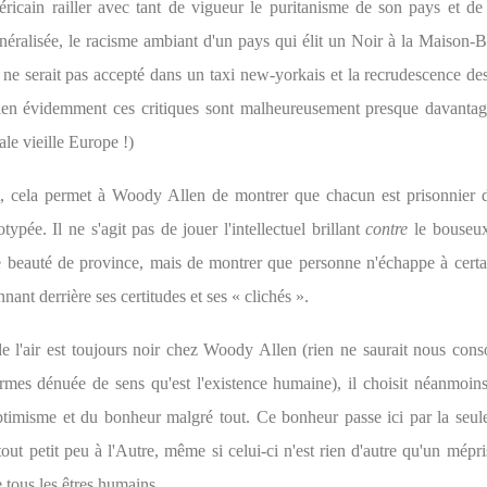
éricain railler avec tant de vigueur le puritanisme de son pays et de 
énéralisée, le racisme ambiant d'un pays qui élit un Noir à la Maison-B
 ne serait pas accepté dans un taxi new-yorkais et la recrudescence de
en évidemment ces critiques sont malheureusement presque davantage
ale vieille Europe !)
t, cela permet à Woody Allen de montrer que chacun est prisonnier 
typée. Il ne s'agit pas de jouer l'intellectuel brillant
contre
le bouseux
 beauté de province, mais de montrer que personne n'échappe à certai
nnant derrière ses certitudes et ses « clichés ».
de l'air est toujours noir chez Woody Allen (rien ne saurait nous conso
armes dénuée de sens qu'est l'existence humaine), il choisit néanmoins
optimisme et du bonheur malgré tout. Ce bonheur passe ici par la seul
tout petit peu à l'Autre, même si celui-ci n'est rien d'autre qu'un mépr
 tous les êtres humains.