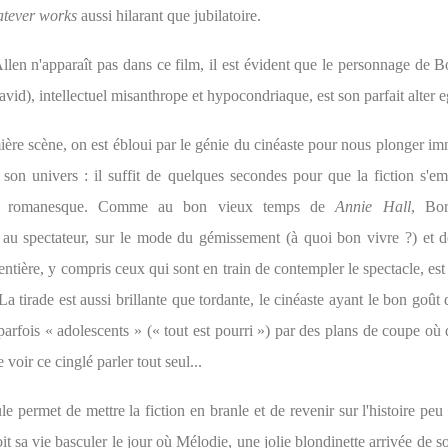
tever works
aussi hilarant que jubilatoire.
len n'apparaît pas dans ce film, il est évident que le personnage de Bo
vid), intellectuel misanthrope et hypocondriaque, est son parfait alter e
ière scène, on est ébloui par le génie du cinéaste pour nous plonger i
son univers : il suffit de quelques secondes pour que la fiction s'em
 le romanesque. Comme au bon vieux temps de
Annie Hall
, Bor
 au spectateur, sur le mode du gémissement (à quoi bon vivre ?) et de
entière, y compris ceux qui sont en train de contempler le spectacle, es
a tirade est aussi brillante que tordante, le cinéaste ayant le bon goût 
parfois « adolescents » (« tout est pourri ») par des plans de coupe où
e voir ce cinglé parler tout seul...
 permet de mettre la fiction en branle et de revenir sur l'histoire peu
it sa vie basculer le jour où Mélodie, une jolie blondinette arrivée de s