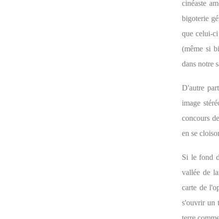
cinéaste am
bigoterie g
que celui-ci
(même si bi
dans notre s
D'autre par
image stéréo
concours de
en se cloiso
Si le fond 
vallée de l
carte de l'
s'ouvrir un 
terre comme