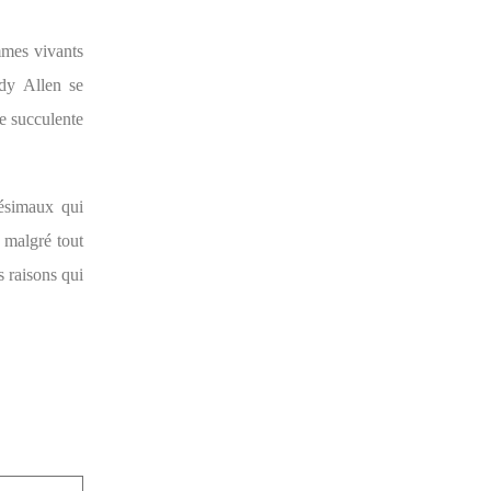
mmes vivants
ody Allen se
e succulente
tésimaux qui
s malgré tout
 raisons qui