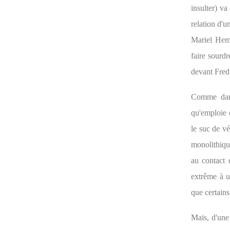
insulter) va
relation d'u
Mariel He
faire sourdr
devant Fred 
Comme d
qu'emploie d
le suc de vé
monolithique
au contact 
extrême à u
que certains
Mais, d'une 