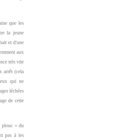
aine que les
tre la jeune
ait et d'une
idemment aux
ce très vite
 arrêt (cela
 ceux qui ne
ages léchées
age de cette
« plouc » du
nt pas à les