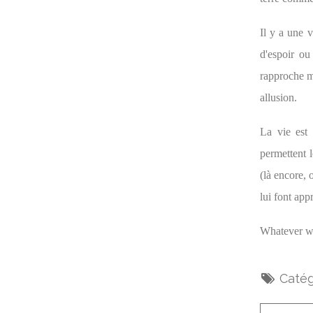
Il y a une 
d'espoir ou
rapproche m
allusion.
La vie est 
permettent l
(là encore,
lui font appr
Whatever w
Catég