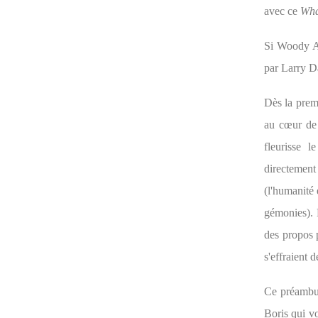
avec ce
Wha
Si Woody Al
par Larry Da
Dès la prem
au cœur de 
fleurisse
directement
(l'humanité 
gémonies). L
des propos 
s'effraient d
Ce préambule
Boris qui vo