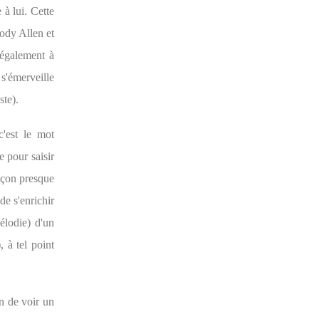
 à lui. Cette
oody Allen et
 également à
 s'émerveille
ste).
'est le mot
e pour saisir
façon presque
de s'enrichir
élodie) d'un
 à tel point
en de voir un