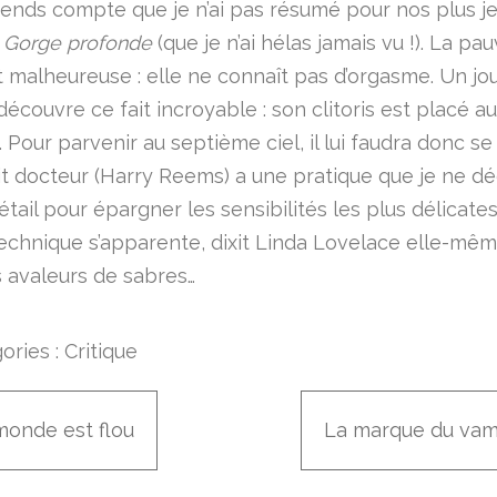
ends compte que je n’ai pas résumé pour nos plus j
s
Gorge profonde
(que je n’ai hélas jamais vu !). La pa
t malheureuse : elle ne connaît pas d’orgasme. Un jou
écouvre ce fait incroyable : son clitoris est placé a
 Pour parvenir au septième ciel, il lui faudra donc se 
it docteur (Harry Reems) a une pratique que je ne déc
tail pour épargner les sensibilités les plus délicate
technique s’apparente, dixit Linda Lovelace elle-mêm
s avaleurs de sabres…
ories :
Critique
monde est flou
La marque du vam