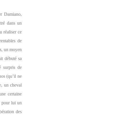
ger Damiano,
ntré dans un
u réaliser ce
rentables de
es, un moyen
it débuté sa
é surpris de
nos (qu’il ne
e, un cheval
une certaine
u pour lui un
bération des