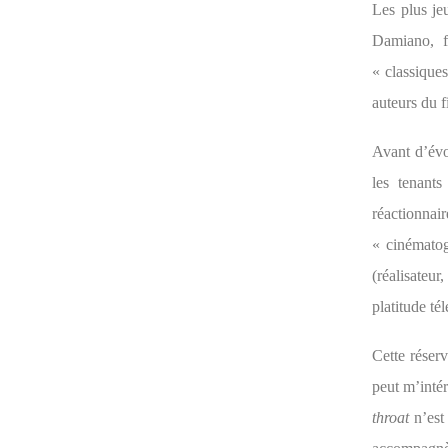
Les plus je
Damiano, f
« classiques
auteurs du f
Avant d’évoq
les tenants
réactionnair
« cinématog
(réalisateur
platitude t
Cette réserv
peut m’intér
throat
n’est 