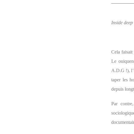
Inside deep 
Cela faisai
Le ouiquend
A.D.G !), l’
taper les h
depuis longt
Par contre
sociologiqu
documentair