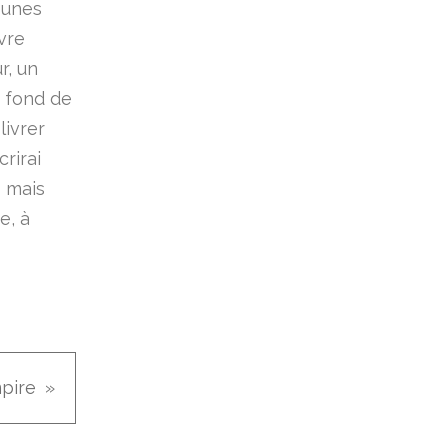
eunes
uvre
r, un
u fond de
livrer
rirai
s mais
e, à
pire