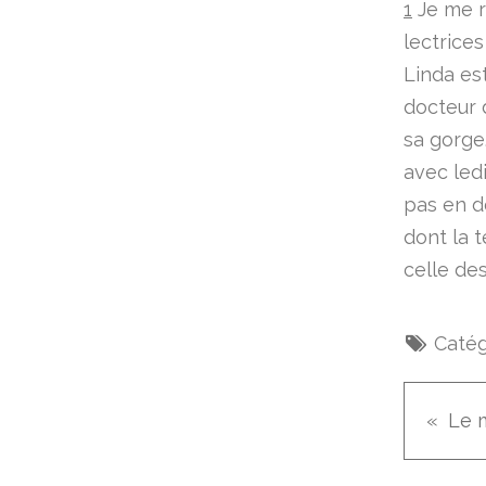
1
Je me r
lectrice
Linda es
docteur d
sa gorge.
avec led
pas en dé
dont la 
celle de
Catég
Le 