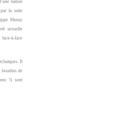
d’une nation
par la suite
ilippe Muray
rté sexuelle
face-à-face
chaïques. Il
ux boudins de
ano !) sont