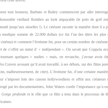
ent cette œuvre.
neur tout honneur, Barbato et Bailey commencent par aller interro
onorable vieillard floridien au look impayable (le polo de golf re
onté jusqu’aux aisselles !). Le cinéaste raconte la manière dont il a p
a modique somme de 22.000 dollars (ce fut l’un des titres les plus 
du cinéma) et comment l’érotisme fut, pour un certain nombre de cinéast
et de s’offrir un statut d’ « indépendant ». On savait que Coppola ava
 tournant quelques « nudies » mais, en revanche, j’avoue avoir ét
s Craven avouant qu’il avait travaillé, à ses débuts, sur des films por
oin, malheureusement, de citer). L’érotisme fut, d’une certaine manièr
ur s’imposer loin des canons hollywoodiens et offrir aux créateurs 
errogé par les documentaristes, John Waters confie l’importance qu’a e
e
Gorge profonde
et le rôle que ce film a tenu dans le processus de li
icaines.