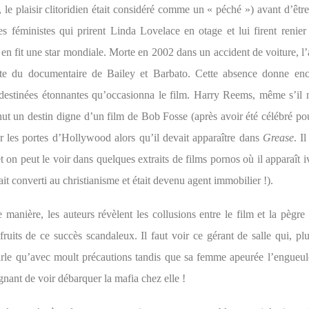
, le plaisir clitoridien était considéré comme un « péché ») avant d’être
es féministes qui prirent Linda Lovelace en otage et lui firent renie
en fit une star mondiale. Morte en 2002 dans un accident de voiture, l’a
nte du documentaire de Bailey et Barbato. Cette absence donne enc
destinées étonnantes qu’occasionna le film. Harry Reems, même s’il n
ut un destin digne d’un film de Bob Fosse (après avoir été célébré pou
er les portes d’Hollywood alors qu’il devait apparaître dans
Grease
. I
t on peut le voir dans quelques extraits de films pornos où il apparaît 
tait converti au christianisme et était devenu agent immobilier !).
manière, les auteurs révèlent les collusions entre le film et la pègre 
 fruits de ce succès scandaleux. Il faut voir ce gérant de salle qui, p
arle qu’avec moult précautions tandis que sa femme apeurée l’engueule
gnant de voir débarquer la mafia chez elle !