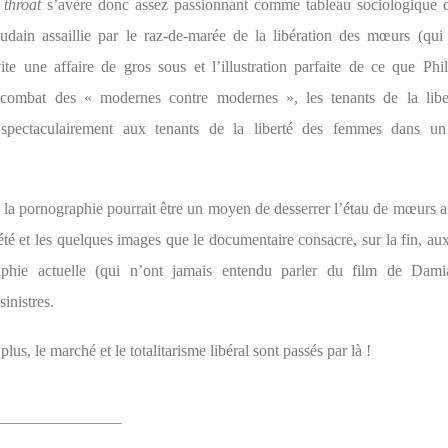
 throat
s’avère donc assez passionnant comme tableau sociologique 
oudain assaillie par le raz-de-marée de la libération des mœurs (qui 
ite une affaire de gros sous et l’illustration parfaite de ce que Ph
 combat des « modernes contre modernes », les tenants de la libe
 spectaculairement aux tenants de la liberté des femmes dans un 
 la pornographie pourrait être un moyen de desserrer l’étau de mœurs ar
été et les quelques images que le documentaire consacre, sur la fin, a
aphie actuelle (qui n’ont jamais entendu parler du film de Dami
inistres.
plus, le marché et le totalitarisme libéral sont passés par là !