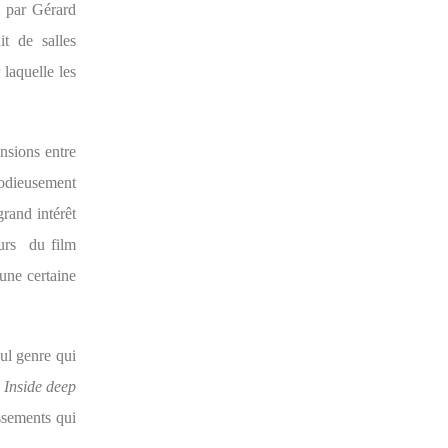
2 par Gérard
t de salles
 laquelle les
ensions entre
 odieusement
grand intérêt
eurs
du film
 une certaine
eul genre qui
,
Inside deep
issements qui