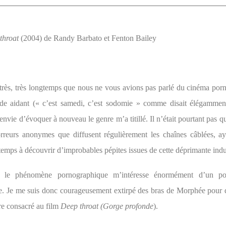
throat
(2004) de Randy Barbato et Fenton Bailey
t très, très longtemps que nous ne vous avions pas parlé du cinéma por
e aidant (« c’est samedi, c’est sodomie » comme disait élégamment
envie d’évoquer à nouveau le genre m’a titillé. Il n’était pourtant pas q
orreurs anonymes que diffusent régulièrement les chaînes câblées, a
emps à découvrir d’improbables pépites issues de cette déprimante indu
, le phénomène pornographique m’intéresse énormément d’un p
e. Je me suis donc courageusement extirpé des bras de Morphée pour 
e consacré au film
Deep throat
(Gorge profonde
).