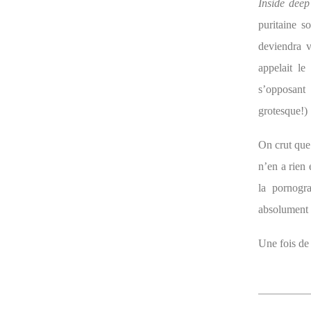
Inside deep
puritaine s
deviendra v
appelait le
s’opposant
grotesque!)
On crut que
n’en a rien 
la pornogr
absolument s
Une fois de 