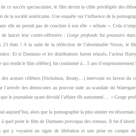
e ce succès spectaculaire, le film devint la cible privilégiée des élém
s de la société américaine. Une enquête sur l’influence de la pornogra
mais elle ne permit pas de conclure à son rôle « néfaste ». Cela n’emp
s de lancer leur contre-offensive :
Gorge profonde
fut poursuivi dans 
ns 23 états ! A la suite de la réélection de l’abominable Nixon, le f
ustice. Et si Damiano et les distributeurs furent relaxés, l’acteur Ha
e qui rendit le film célèbre
1
fut condamné à…5 ans d’emprisonnement 
s des acteurs célèbres (Nicholson, Beatty…) intervenir en faveur du 
ar l’arrivée des démocrates au pouvoir suite au scandale du Watergate 
t que le journaliste ayant dévoilé l’affaire fût surnommé… « Gorge prof
al aujourd’hui, alors que la pornographie la plus sinistre est désormais
 à quel point le film de Damiano provoqua des remous. Il fut d’abord
qui y voyaient un signe de libération et une prise en compte de 