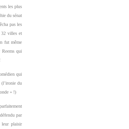
ents les plus
phie du sénat
êcha pas les
32 villes et
ilm fut même
rry Reems qui
!
comédien qui
(l’ironie du
onde » !)
 parfaitement
 défendu par
leur plaisir