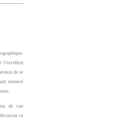
nographique.
 l’excellent
uestion de se
yant renoncé
strie.
oint de vue
découvrir ce