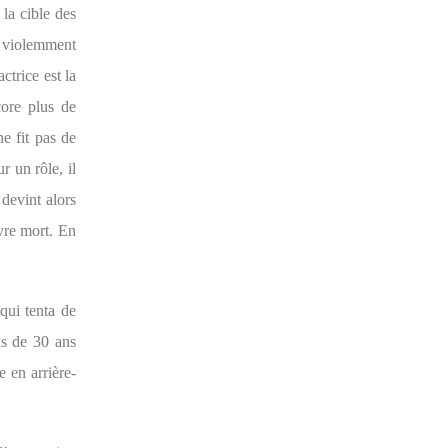
 la cible des
r violemment
ctrice est la
ore plus de
e fit pas de
r un rôle, il
l devint alors
ivre mort. En
qui tenta de
lus de 30 ans
 en arrière-