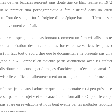
unes de mes lectrices ignorent sans doute que ce film, réalisé en 197
ut le premier film pornographique à être distribué dans un circui
 ». Tout de suite, il fut à l’origine d’une épique bataille d’Hernani sur
ilm reviennent en détail.
uer cet aspect, le plus passionnant (comment un film cristallisa les t
 de la libération des mœurs et les forces conservatrices les plus
es) ; il faut tout d’abord dire que le documentaire ne présente pas un 
raphique ». Composé en majeure partie d’entretiens avec les créat
, distributeur, acteurs…) et d’images d’archives ; il n’échappe jamais à
élévisuelle et affiche malheureusement un manque d’ambition formelle.
e émise, je dois aussi admettre que le documentaire est à peu près le s
esser par son « sujet » et son caractère « informatif ». Or pour le coup
pas avare en révélations et nous tient éveillé par les multiples rebond