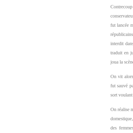
Contrecoup d
conservateur
fut lancée 
républicain
interdit da
traduit en j
joua la scèn
On vit alor
fut sauvé p
sort voulan
On réalise m
domestique,
des femmes 