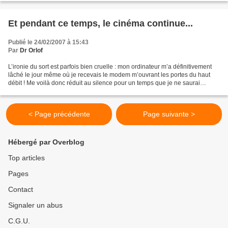
Et pendant ce temps, le cinéma continue...
Publié le 24/02/2007 à 15:43
Par
Dr Orlof
L’ironie du sort est parfois bien cruelle : mon ordinateur m’a définitivement
lâché le jour même où je recevais le modem m’ouvrant les portes du haut
débit ! Me voilà donc réduit au silence pour un temps que je ne saurai
mesurer dans la mesure où le monde...
< Page précédente
Page suivante >
Hébergé par Overblog
Top articles
Pages
Contact
Signaler un abus
C.G.U.