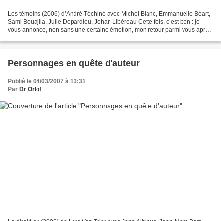
Les témoins (2006) d’André Téchiné avec Michel Blanc, Emmanuelle Béart,
Sami Bouajila, Julie Depardieu, Johan Libéreau Cette fois, c’est bon : je
vous annonce, non sans une certaine émotion, mon retour parmi vous après
un bon mois d’absence. Avant d’en...
Personnages en quête d'auteur
Publié le 04/03/2007 à 10:31
Par
Dr Orlof