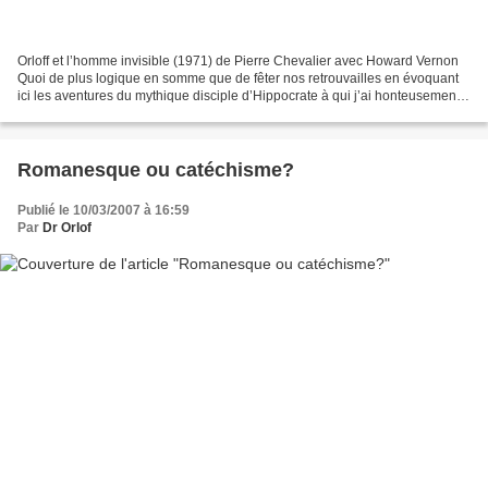
Orloff et l’homme invisible (1971) de Pierre Chevalier avec Howard Vernon
Quoi de plus logique en somme que de fêter nos retrouvailles en évoquant
ici les aventures du mythique disciple d’Hippocrate à qui j’ai honteusement
extorqué le patronyme pour rédiger...
Romanesque ou catéchisme?
Publié le 10/03/2007 à 16:59
Par
Dr Orlof