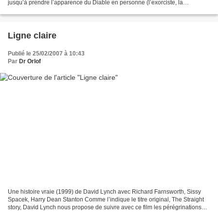
jusqu’à prendre l’apparence du Diable en personne (l’exorciste, la
nurse…).Or ce qui m’a souvent déplu...
Ligne claire
Publié le 25/02/2007 à 10:43
Par
Dr Orlof
Une histoire vraie (1999) de David Lynch avec Richard Farnsworth, Sissy
Spacek, Harry Dean Stanton Comme l’indique le titre original, The Straight
story, David Lynch nous propose de suivre avec ce film les pérégrinations
d’Alvin Straight, vieil homme...