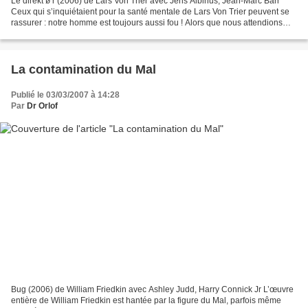
Le direkt ø r (2006) de Lars Von Trier avec Jens Albinus, Jean-Marc Barr
Ceux qui s’inquiétaient pour la santé mentale de Lars Von Trier peuvent se
rassurer : notre homme est toujours aussi fou ! Alors que nous attendions
impatiemment le troisième volet...
La contamination du Mal
Publié le 03/03/2007 à 14:28
Par
Dr Orlof
Bug (2006) de William Friedkin avec Ashley Judd, Harry Connick Jr L’œuvre
entière de William Friedkin est hantée par la figure du Mal, parfois même