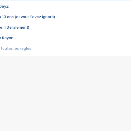
 DayZ
 a 13 ans (et vous l'avez ignoré)
e (littéralement)
im Rayan
 toutes les règles
s les jeux vidéo
us choquant de Rockstar ? - Le scandale BULLY
e plus moche de Steam
du RÊVE tourne au CAUCHEMAR
pendant 8 heures
it… à tort
umiliés par un jeu vidéo