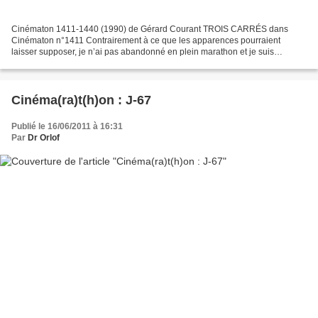
Cinématon 1411-1440 (1990) de Gérard Courant TROIS CARRÉS dans
Cinématon n°1411 Contrairement à ce que les apparences pourraient
laisser supposer, je n’ai pas abandonné en plein marathon et je suis
toujours bien décidé à arriver au bout des 160 heures...
Cinéma(ra)t(h)on : J-67
Publié le 16/06/2011 à 16:31
Par
Dr Orlof