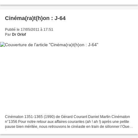
note) ne se présentait pas sous...
Cinéma(ra)t(h)on : J-64
Publié le 17/05/2011 à 17:51
Par
Dr Orlof
Cinématon 1351-1365 (1990) de Gérard Courant Daniel Martin Cinématon
n°1356 Pour notre retour aux affaires courantes (ah ! ah !) après une petite
pause bien méritée, nous retrouvons le cinéaste en train de sillonner l’Ouest
de la France au cours de l’été...