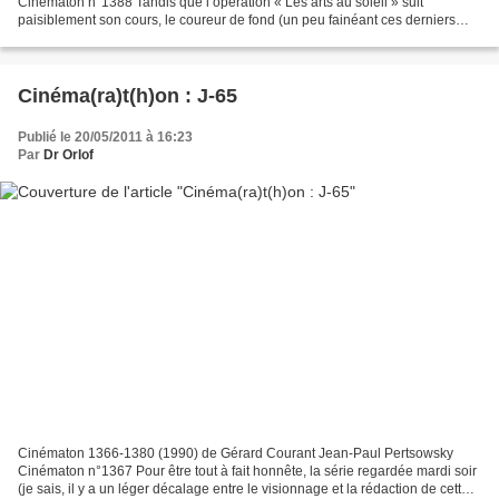
Cinématon n°1388 Tandis que l’opération « Les arts au soleil » suit
paisiblement son cours, le coureur de fond (un peu fainéant ces derniers
temps !) se laisse gagner par une certaine torpeur...
Cinéma(ra)t(h)on : J-65
Publié le 20/05/2011 à 16:23
Par
Dr Orlof
Cinématon 1366-1380 (1990) de Gérard Courant Jean-Paul Pertsowsky
Cinématon n°1367 Pour être tout à fait honnête, la série regardée mardi soir
(je sais, il y a un léger décalage entre le visionnage et la rédaction de cette