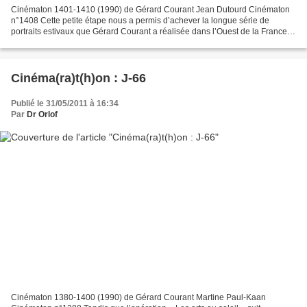
Cinématon 1401-1410 (1990) de Gérard Courant Jean Dutourd Cinématon
n°1408 Cette petite étape nous a permis d’achever la longue série de
portraits estivaux que Gérard Courant a réalisée dans l’Ouest de la France.
Comme vous avez pu constater que mon rythme...
Cinéma(ra)t(h)on : J-66
Publié le 31/05/2011 à 16:34
Par
Dr Orlof
Cinématon 1380-1400 (1990) de Gérard Courant Martine Paul-Kaan