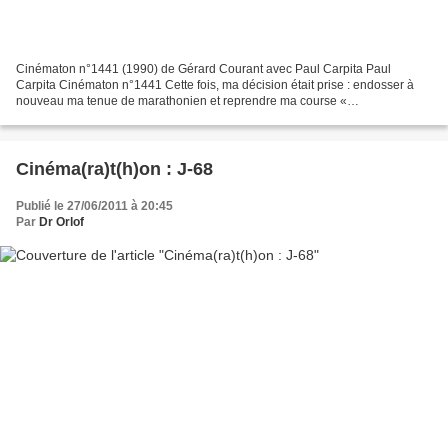
Cinématon n°1441 (1990) de Gérard Courant avec Paul Carpita Paul
Carpita Cinématon n°1441 Cette fois, ma décision était prise : endosser à
nouveau ma tenue de marathonien et reprendre ma course «
cinématonesque » où je l’avais laissée, à savoir à Marseille...
Cinéma(ra)t(h)on : J-68
Publié le 27/06/2011 à 20:45
Par
Dr Orlof