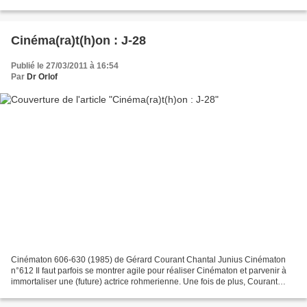
Ainsi, il voyait déjà dans L’arrivée du train en gare...
Cinéma(ra)t(h)on : J-28
Publié le 27/03/2011 à 16:54
Par
Dr Orlof
Cinématon 606-630 (1985) de Gérard Courant Chantal Junius Cinématon
n°612 Il faut parfois se montrer agile pour réaliser Cinématon et parvenir à
immortaliser une (future) actrice rohmerienne. Une fois de plus, Courant
devance tout le monde et filme la...