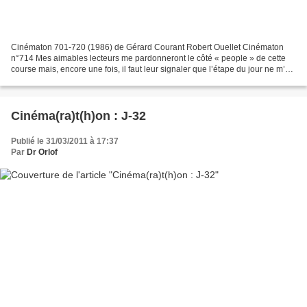
Cinématon 701-720 (1986) de Gérard Courant Robert Ouellet Cinématon
n°714 Mes aimables lecteurs me pardonneront le côté « people » de cette
course mais, encore une fois, il faut leur signaler que l’étape du jour ne m’a
pas permis de rencontrer d’illustres...
Cinéma(ra)t(h)on : J-32
Publié le 31/03/2011 à 17:37
Par
Dr Orlof