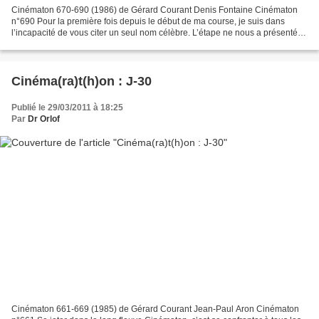
Cinématon 670-690 (1986) de Gérard Courant Denis Fontaine Cinématon
n°690 Pour la première fois depuis le début de ma course, je suis dans
l’incapacité de vous citer un seul nom célèbre. L’étape ne nous a présenté
que des visages parfaitement inconnus...
Cinéma(ra)t(h)on : J-30
Publié le 29/03/2011 à 18:25
Par
Dr Orlof
Cinématon 661-669 (1985) de Gérard Courant Jean-Paul Aron Cinématon