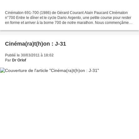
Cinématon 691-700 (1986) de Gérard Courant Alain Paucard CInématon
n°700 Entre le dîner et le cycle Dario Argento, une petite course pour rester
en forme et arriver à la borne 700 de notre marathon. Nous commençâmes
par quitter, à regret, notre bonne...
Cinéma(ra)t(h)on : J-31
Publié le 30/03/2011 à 18:02
Par
Dr Orlof