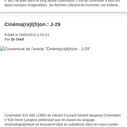
n°661 Se jeter dans le long fleuve Cinématon, c’est se confronter à tous les
types humains imaginables : les femmes côtoient les hommes, les enfants
font un bout de chemin avec de respectables...
Cinéma(ra)t(h)on : J-29
Publié le 28/03/2011 à 16:23
Par
Dr Orlof
Cinématon 631-660 (1985) de Gérard Courant Gérard Vaugeois Cinématon
n°634 Henri Langlois prétendait que les bases du langage
cinématographique se trouvaient déjà en substance dans les vues Lumière.